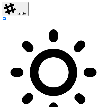
haslator