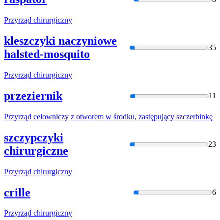
Przyrząd
chirurgiczny
kleszczyki naczyniowe
35
halsted-mosquito
Przyrząd
chirurgiczny
przeziernik
11
Przyrząd
celowniczy z otworem
w
środku, zastępujący szczerbinkę
szczypczyki
23
chirurgiczne
Przyrząd
chirurgiczny
crille
6
Przyrząd
chirurgiczny