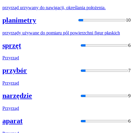
przyrząd
urzywany
do
nawigacji, określania położenia.
planimetry
10
przyrządy
używane
do
pomiaru pól powierzchni figur płaskich
sprzęt
6
Przyrząd
przybór
7
Przyrząd
narzędzie
9
Przyrząd
aparat
6