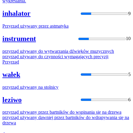
wykreślania.
inhalator
9
Przyrząd
używany
przez astmatyka
instrument
10
przyrząd
używany
do
wytwarzania dźwięków muzycznych
przyrząd
używany
do
czynności wymagających precyzji
Przyrząd
wałek
5
przyrząd
używany
na stolnicy
leziwo
6
przyrząd
używany
przez bartników
do
wspinania się na drzewa
przyrząd
używany
dawniej przez bartników
do
wdrapywania się na
drzewa