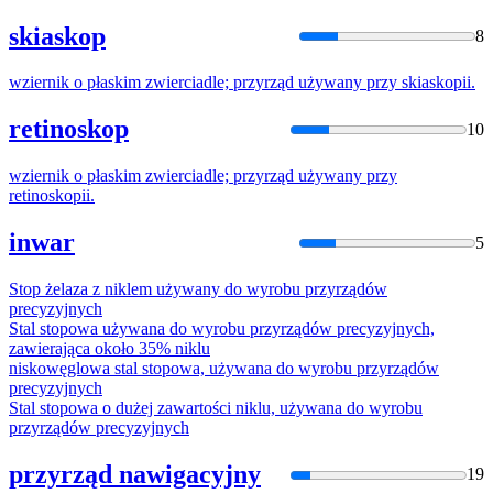
skiaskop
8
wziernik o płaskim zwierciadle;
przyrząd
używany
przy skiaskopii.
retinoskop
10
wziernik o płaskim zwierciadle;
przyrząd
używany
przy
retinoskopii.
inwar
5
Stop żelaza z niklem
używany
do
wyrobu
przyrządów
precyzyjnych
Stal stopowa
używana
do
wyrobu
przyrządów
precyzyjnych,
zawierająca około 35% niklu
niskowęglowa stal stopowa,
używana
do
wyrobu
przyrządów
precyzyjnych
Stal stopowa o dużej zawartości niklu,
używana
do
wyrobu
przyrządów
precyzyjnych
przyrząd nawigacyjny
19