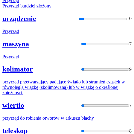
Przyrząd
Przyrząd
bardziej złożony
urządzenie
10
Przyrząd
maszyna
7
Przyrząd
kolimator
9
przyrząd
przetwarzający padające światło lub strumień cząstek
w
równoległą wiązkę (skolimowaną) lub
w
wiązkę o określonej
zbieżności.
wiertło
7
przyrząd
do
robienia otworów
w
arkuszu blachy
teleskop
8