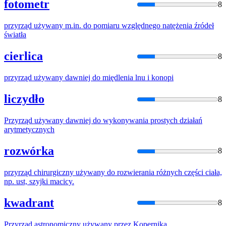
fotometr
8
przyrząd
używany
m.in.
do
pomiaru względnego natężenia źródeł
światła
cierlica
8
przyrząd
używany
dawniej
do
międlenia lnu i konopi
liczydło
8
Przyrząd
używany
dawniej
do
wykonywania prostych działań
arytmetycznych
rozwórka
8
przyrząd
chirurgiczny
używany
do
rozwierania różnych części ciała,
np. ust, szyjki macicy.
kwadrant
8
Przyrząd
astronomiczny
używany
przez Kopernika