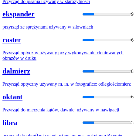
Przyrząd
do
pisania
używany
w
starożytności
ekspander
9
przyrząd
ze sprężynami
używany
w
siłowniach
raster
6
Przyrząd
optyczny
używany
przy wykonywaniu cieniowanych
obrazów
w
druku
dalmierz
8
Przyrząd
optyczny
używany
m. in.
w
fotografice; odległościomierz
oktant
6
Przyrząd
do
mierzenia kątów, dawniej
używany
w
nawigacji
libra
5
przyrząd
do
określania wagi,
używany
w
starożytnym Rzymie.