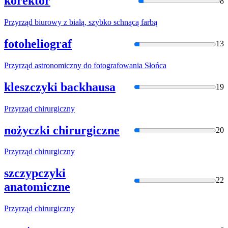
korektor
8
Przyrząd
biurowy z białą, szybko schnącą farbą
fotoheliograf
13
Przyrząd
astronomiczny
do
fotografowania Słońca
kleszczyki backhausa
19
Przyrząd
chirurgiczny
nożyczki chirurgiczne
20
Przyrząd
chirurgiczny
szczypczyki
22
anatomiczne
Przyrząd
chirurgiczny