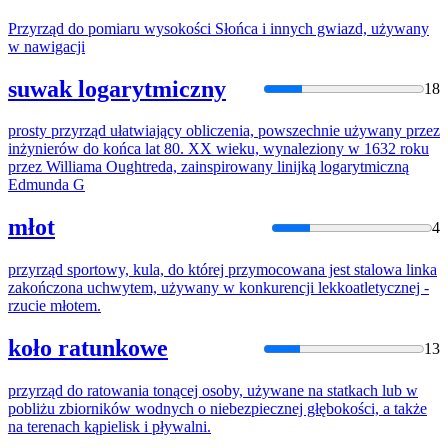
Przyrząd
do
pomiaru wysokości Słońca i innych gwiazd,
używany
w
nawigacji
suwak logarytmiczny
18
prosty
przyrząd
ułatwiający obliczenia, powszechnie
używany
przez
inżynierów
do
końca lat 80. XX wieku, wynaleziony
w
1632 roku
przez Williama Oughtreda, zainspirowany linijką logarytmiczną
Edmunda G
młot
4
przyrząd
sportowy, kula,
do
której przymocowana jest stalowa linka
zakończona uchwytem,
używany
w
konkurencji lekkoatletycznej -
rzucie młotem.
koło ratunkowe
13
przyrząd
do
ratowania tonącej osoby,
używane
na statkach lub
w
pobliżu zbiorników wodnych o niebezpiecznej głębokości, a także
na terenach kąpielisk i pływalni.