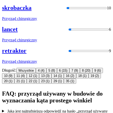
skrobaczka
10
Przyrząd
chirurgiczny
lancet
6
Przyrząd
chirurgiczny
retraktor
9
Przyrząd
chirurgiczny
Długość:
Wszystkie
4
(4)
5
(8)
6
(15)
7
(9)
8
(20)
9
(6)
10
(9)
11
(4)
12
(1)
13
(3)
14
(1)
16
(2)
18
(1)
19
(2)
20
(1)
21
(1)
22
(1)
23
(1)
29
(1)
35
(1)
FAQ: przyrząd używany w budowie do
wyznaczania kąta prostego winkiel
Jaka jest najtrafniejsza odpowiedź na hasło „przyrząd używany