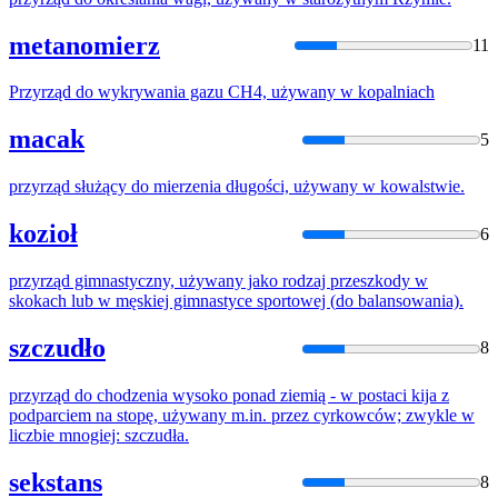
metanomierz
11
Przyrząd
do
wykrywania gazu CH4,
używany
w
kopalniach
macak
5
przyrząd
służący
do
mierzenia długości,
używany
w
kowalstwie.
kozioł
6
przyrząd
gimnastyczny,
używany
jako rodzaj przeszkody
w
skokach lub
w
męskiej gimnastyce sportowej (
do
balansowania).
szczudło
8
przyrząd
do
chodzenia wysoko ponad ziemią -
w
postaci kija z
podparciem na stopę,
używany
m.in. przez cyrkowców; zwykle
w
liczbie mnogiej: szczudła.
sekstans
8