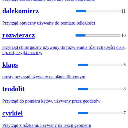
dalekomierz
11
Przyrząd
optyczny
używany
do
pomiaru odległości
rozwieracz
10
przyrząd
chirurgiczny
używany
do
rozwierania różnych części ciała,
np. ust, szyjki macicy.
klaps
5
prosty
przyrząd
używany
na planie filmowym
teodolit
8
Przyrząd
do
pomiaru kątów,
używany
przez geodetów
cyrkiel
7
Przyrząd
z nóżkami,
używany
na lekcji geometrii