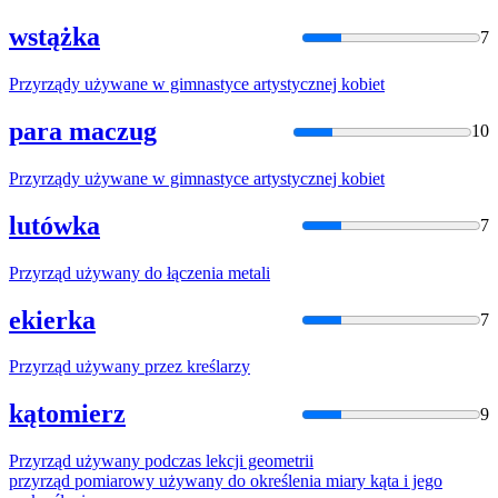
wstążka
7
Przyrządy
używane
w
gimnastyce artystycznej kobiet
para maczug
10
Przyrządy
używane
w
gimnastyce artystycznej kobiet
lutówka
7
Przyrząd
używany
do
łączenia metali
ekierka
7
Przyrząd
używany
przez kreślarzy
kątomierz
9
Przyrząd
używany
podczas lekcji geometrii
przyrząd
pomiarowy
używany
do
określenia miary
kąta
i jego