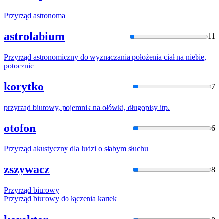
Przyrząd
astronoma
astrolabium
11
Przyrząd
astronomiczny
do
wyznaczania
położenia ciał na niebie,
potocznie
korytko
7
przyrząd
biurowy, pojemnik na ołówki, długopisy itp.
otofon
6
Przyrząd
akustyczny dla ludzi o słabym słuchu
zszywacz
8
Przyrząd
biurowy
Przyrząd
biurowy
do
łączenia kartek