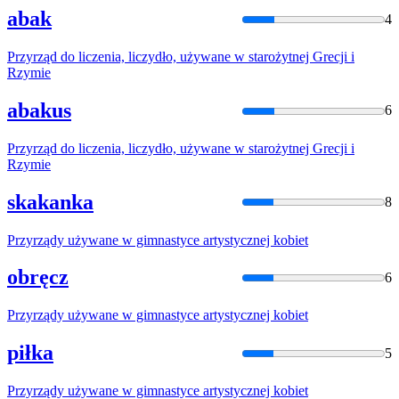
abak
4
Przyrząd
do
liczenia, liczydło,
używane
w
starożytnej Grecji i
Rzymie
abakus
6
Przyrząd
do
liczenia, liczydło,
używane
w
starożytnej Grecji i
Rzymie
skakanka
8
Przyrządy
używane
w
gimnastyce artystycznej kobiet
obręcz
6
Przyrządy
używane
w
gimnastyce artystycznej kobiet
piłka
5
Przyrządy
używane
w
gimnastyce artystycznej kobiet