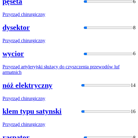
pęseta
6
Przyrząd
chirurgiczny
dysektor
8
Przyrząd
chirurgiczny
wycior
6
Przyrząd
artyleryjski służący
do
czyszczenia przewodów luf
armatnich
nóż elektryczny
14
Przyrząd
chirurgiczny
klem typu satynski
16
Przyrząd
chirurgiczny
raspator
8