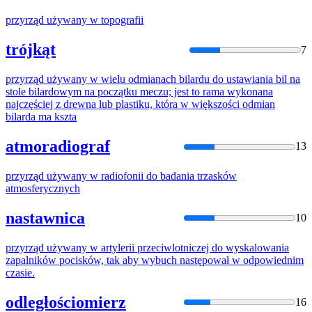
przyrząd
używany
w
topografii
trójkąt
7
przyrząd
używany
w
wielu odmianach bilardu
do
ustawiania bil na
stole bilardowym na początku meczu; jest to rama wykonana
najczęściej z drewna lub plastiku, która
w
większości odmian
bilarda ma kszta
atmoradiograf
13
przyrząd
używany
w
radiofonii
do
badania trzasków
atmosferycznych
nastawnica
10
przyrząd
używany
w
artylerii przeciwlotniczej
do
wyskalowania
zapalników pocisków, tak aby wybuch następował
w
odpowiednim
czasie.
odległościomierz
16