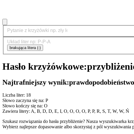
brakująca litera (-)
Hasło krzyżówkowe:
przybliżeni
Najtrafniejszy wynik:
prawdopodobieństw
Liczba liter: 18
Słowo zaczyna się na: P
Słowo kończy się na: O
Zawiera litery: A, B, D, D, E, I, O, O, O, O, P, P, R, S, T, W, W, Ń
Szukasz rozwiązania do hasła przybliżenie? Nasza wyszukiwarka kr
Wybierz najlepsze dopasowanie albo skorzystaj z pól wyszukiwania p