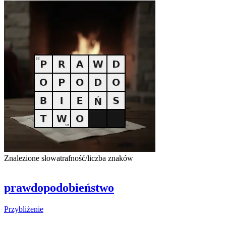
Znalezione słowa
trafność/liczba znaków
prawdopodobieństwo
Przybliżenie