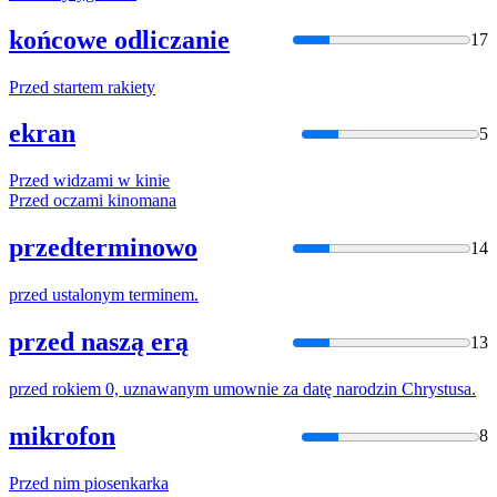
końcowe odliczanie
17
Przed
startem rakiety
ekran
5
Przed
widzami w kinie
Przed
oczami kinomana
przedterminowo
14
przed
ustalonym terminem.
przed naszą erą
13
przed
rokiem 0, uznawanym umownie za datę narodzin Chrystusa.
mikrofon
8
Przed
nim piosenkarka