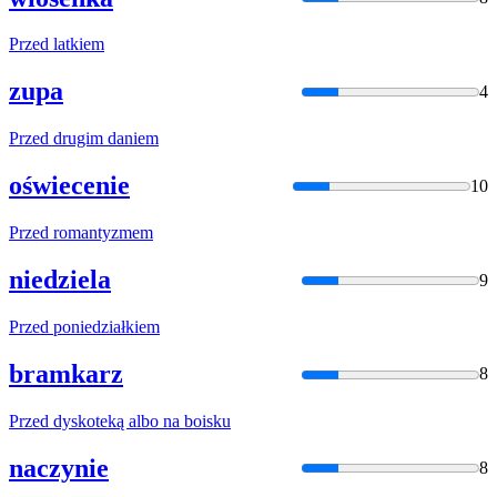
Przed
latkiem
zupa
4
Przed
drugim daniem
oświecenie
10
Przed
romantyzmem
niedziela
9
Przed
poniedziałkiem
bramkarz
8
Przed
dyskoteką albo na boisku
naczynie
8