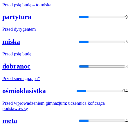
Przed
psią budą – to miska
partytura
9
Przed
dyrygentem
miska
5
Przed
psią budą
dobranoc
8
Przed
snem „pa, pa”
ośmioklasistka
14
Przed
wprowadzeniem gimnazjum: uczennica kończąca
podstawówkę
meta
4