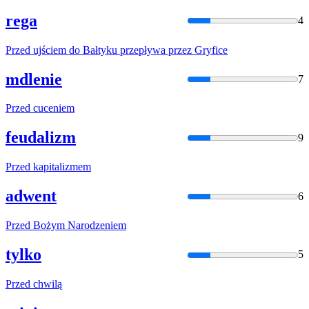
rega
4
Przed
ujściem do Bałtyku przepływa
przez
Gryfice
mdlenie
7
Przed
cuceniem
feudalizm
9
Przed
kapitalizmem
adwent
6
Przed
Bożym Narodzeniem
tylko
5
Przed
chwilą