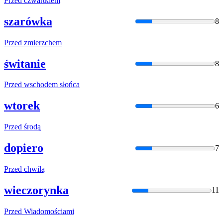
Przed
czwartkiem
szarówka
8
Przed
zmierzchem
świtanie
8
Przed
wschodem słońca
wtorek
6
Przed
środą
dopiero
7
Przed
chwilą
wieczorynka
11
Przed
Wiadomościami