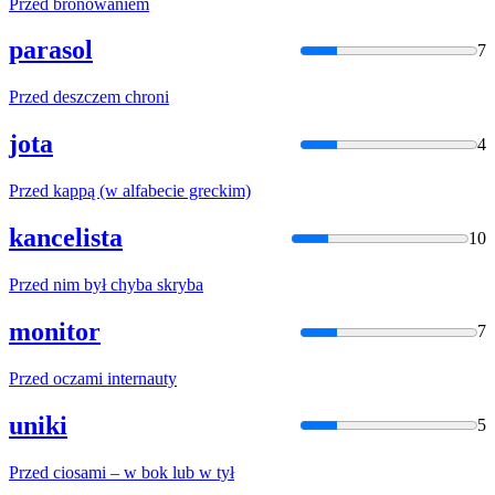
Przed
bronowaniem
parasol
7
Przed
deszczem chroni
jota
4
Przed
kappą (w alfabecie greckim)
kancelista
10
Przed
nim był chyba skryba
monitor
7
Przed
oczami internauty
uniki
5
Przed
ciosami – w bok lub w tył