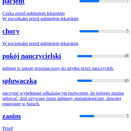
pacjent
7
Czeka
przed
gabinetem
lekarskim
W poczekalni
przed
gabinetem
lekarskim
chory
5
W poczekalni
przed
gabinetem
lekarskim
pokój nauczycielski
18
gabinet
w szkole przeznaczony do użytku
przez
nauczycieli.
spluwaczka
10
naczynie wypełnione odkażającym roztworem, do którego można
spluwać; dziś używane
przez
gabinety
stomatologiczne, dawniej
ustawiane w barach.
zanim
5
Przed