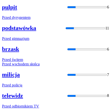
pulpit
6
Przed
dyrygentem
podstawówka
11
Przed
gimnazjum
brzask
6
Przed
świtem
Przed
wschodem słońca
milicja
7
Przed
policją
telewidz
8
Przed
odbiornikiem TV