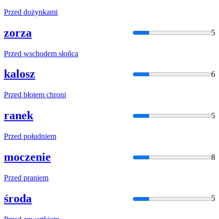
Przed
dożynkami
zorza
5
Przed
wschodem słońca
kalosz
6
Przed
błotem chroni
ranek
5
Przed
południem
moczenie
8
Przed
praniem
środa
5