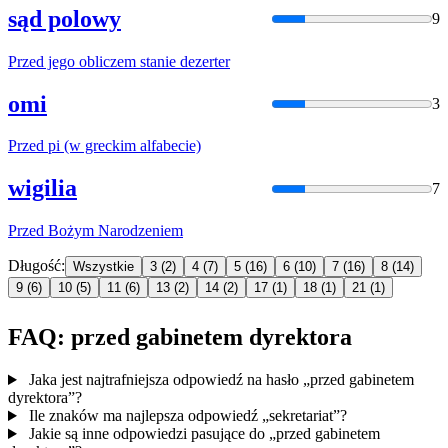
sąd polowy
9
Przed
jego obliczem stanie dezerter
omi
3
Przed
pi (w greckim alfabecie)
wigilia
7
Przed
Bożym Narodzeniem
Długość:
Wszystkie
3
(2)
4
(7)
5
(16)
6
(10)
7
(16)
8
(14)
9
(6)
10
(5)
11
(6)
13
(2)
14
(2)
17
(1)
18
(1)
21
(1)
FAQ: przed gabinetem dyrektora
Jaka jest najtrafniejsza odpowiedź na hasło „przed gabinetem
dyrektora”?
Ile znaków ma najlepsza odpowiedź „sekretariat”?
Jakie są inne odpowiedzi pasujące do „przed gabinetem