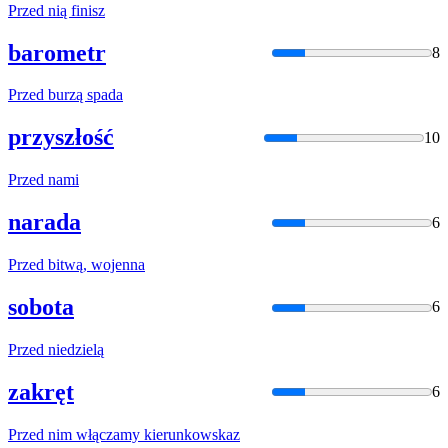
Przed
nią finisz
barometr
8
Przed
burzą spada
przyszłość
10
Przed
nami
narada
6
Przed
bitwą, wojenna
sobota
6
Przed
niedzielą
zakręt
6
Przed
nim włączamy kierunkowskaz