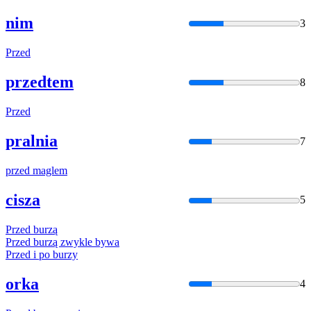
nim
3
Przed
przedtem
8
Przed
pralnia
7
przed
maglem
cisza
5
Przed
burzą
Przed
burzą zwykle bywa
Przed
i po burzy
orka
4