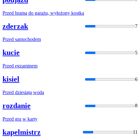
Przed
bramą do garażu, wyłożony kostką
zderzak
7
Przed
samochodem
kucie
5
Przed
egzaminem
kisiel
6
Przed
dziesiątą wodą
rozdanie
8
Przed
grą w karty
kapelmistrz
11