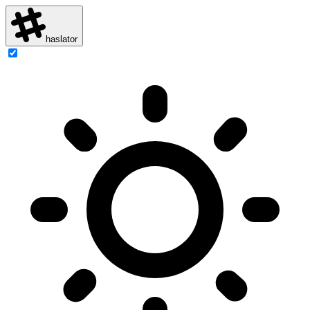
haslator