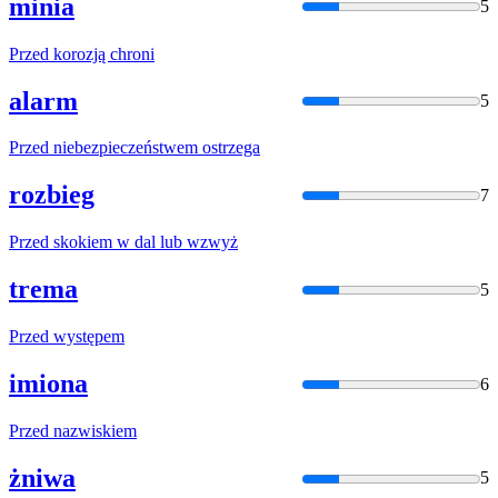
minia
5
Przed
korozją chroni
alarm
5
Przed
niebezpieczeństwem ostrzega
rozbieg
7
Przed
skokiem w dal lub wzwyż
trema
5
Przed
występem
imiona
6
Przed
nazwiskiem
żniwa
5