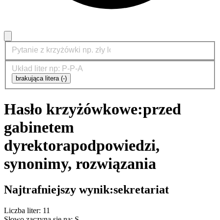
brakująca litera (-)
Hasło krzyżówkowe:
przed
gabinetem
dyrektora
podpowiedzi,
synonimy, rozwiązania
Najtrafniejszy wynik:
sekretariat
Liczba liter: 11
Słowo zaczyna się na: S