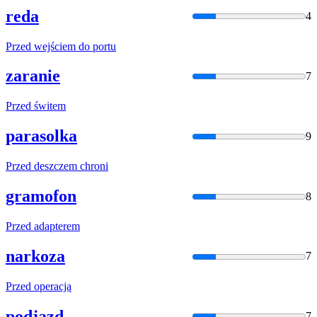
reda
4
Przed
wejściem do portu
zaranie
7
Przed
świtem
parasolka
9
Przed
deszczem chroni
gramofon
8
Przed
adapterem
narkoza
7
Przed
operacją
podjazd
7