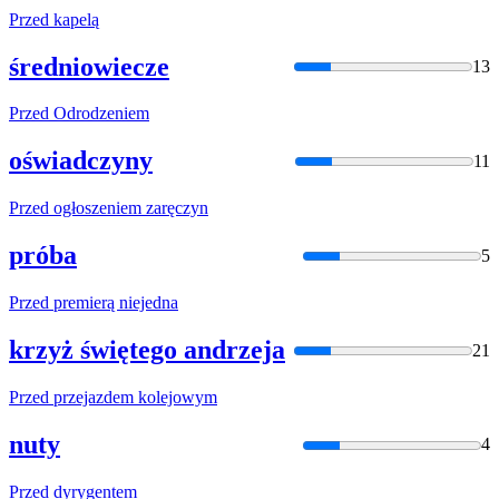
Przed
kapelą
średniowiecze
13
Przed
Odrodzeniem
oświadczyny
11
Przed
ogłoszeniem zaręczyn
próba
5
Przed
premierą niejedna
krzyż świętego andrzeja
21
Przed
przejazdem kolejowym
nuty
4
Przed
dyrygentem