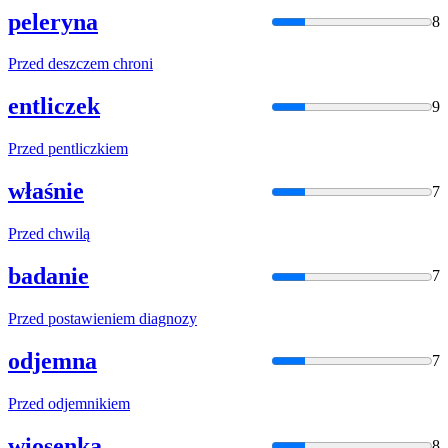
peleryna
8
Przed
deszczem chroni
entliczek
9
Przed
pentliczkiem
właśnie
7
Przed
chwilą
badanie
7
Przed
postawieniem diagnozy
odjemna
7
Przed
odjemnikiem
wiosenka
8