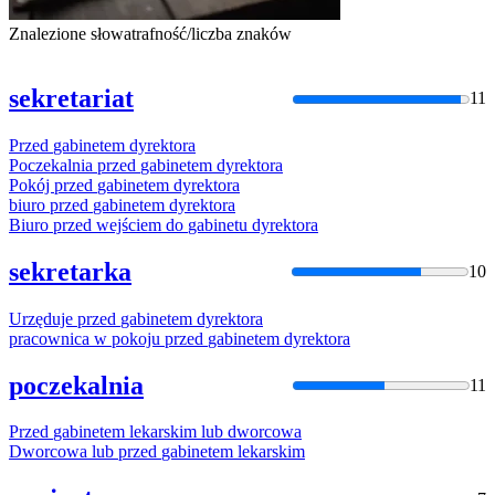
Znalezione słowa
trafność/liczba znaków
sekretariat
11
Przed
gabinetem
dyrektora
Poczekalnia
przed
gabinetem
dyrektora
Pokój
przed
gabinetem
dyrektora
biuro
przed
gabinetem
dyrektora
Biuro
przed
wejściem do
gabinetu
dyrektora
sekretarka
10
Urzęduje
przed
gabinetem
dyrektora
pracownica w pokoju
przed
gabinetem
dyrektora
poczekalnia
11
Przed
gabinetem
lekarskim lub dworcowa
Dworcowa lub
przed
gabinetem
lekarskim