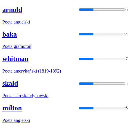
arnold
6
Poeta
angielski
baka
4
Poeta
gramofon
whitman
7
Poeta
amerykański (1819-1892)
skald
5
Poeta
staroskandynawski
milton
6
Poeta
angielski