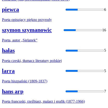
piewca
6
Poeta
opisujący piękno przyrody
szymon szymanowic
16
Poeta
, autor „Sielanek”
hałas
5
Poeta
czeski, tłumacz literatury polskiej
larra
5
Poeta
hiszpański (1809-1837)
hans arp
7
Poeta
francuski, rzeźbiarz, malarz i grafik (1877-1966)