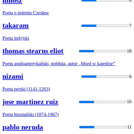
miłosz
6
Poeta
o imieniu Czesław
takaram
7
Poeta
indyjski
thomas stearns eliot
18
Poeta
angloamerykański, noblista, autor „Mord w katedrze”
nizami
6
Poeta
perski (1141-1203)
jose martinez ruiz
16
Poeta
hiszpański (1874-1967)
pablo neruda
11