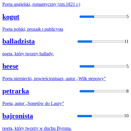
Poeta
angielski, romantyczny (zm.1821 r.)
kogut
5
Poeta
polski, prozaik i publicysta
balladzista
11
poeta
, który tworzy ballady.
heese
5
Poeta
niemiecki, powieściopisarz, autor „Wilk stepowy”
petrarka
8
Poeta
, autor „Sonetów do Laury”
bajronista
10
poeta
, który tworzy w duchu Byrona.