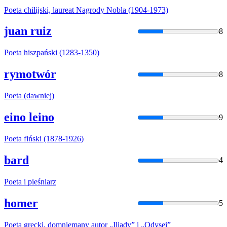
Poeta
chilijski, laureat Nagrody Nobla (1904-1973)
juan ruiz
8
Poeta
hiszpański (1283-1350)
rymotwór
8
Poeta
(dawniej)
eino leino
9
Poeta
fiński (1878-1926)
bard
4
Poeta
i pieśniarz
homer
5
Poeta
grecki, domniemany autor „Iliady” i „Odysei”