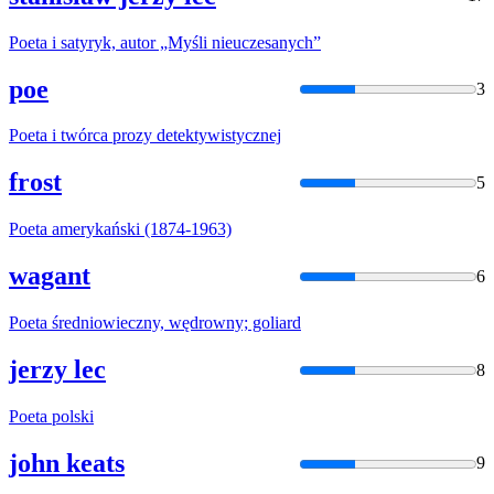
Poeta
i satyryk, autor „Myśli nieuczesanych”
poe
3
Poeta
i twórca prozy detektywistycznej
frost
5
Poeta
amerykański (1874-1963)
wagant
6
Poeta
średniowieczny, wędrowny; goliard
jerzy lec
8
Poeta
polski
john keats
9