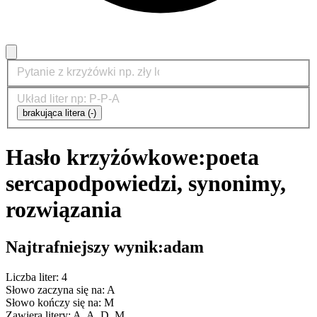
brakująca litera (-)
Hasło krzyżówkowe:
poeta
serca
podpowiedzi, synonimy,
rozwiązania
Najtrafniejszy wynik:
adam
Liczba liter: 4
Słowo zaczyna się na: A
Słowo kończy się na: M
Zawiera litery: A, A, D, M