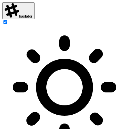
haslator