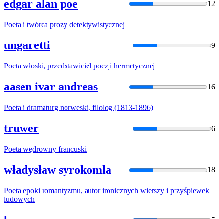
edgar alan poe
12
Poeta
i twórca prozy detektywistycznej
ungaretti
9
Poeta
włoski, przedstawiciel poezji hermetycznej
aasen ivar andreas
16
Poeta
i dramaturg norweski, filolog (1813-1896)
truwer
6
Poeta
wędrowny francuski
władysław syrokomla
18
Poeta
epoki romantyzmu, autor ironicznych wierszy i przyśpiewek
ludowych