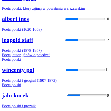
Poeta
polski, który zginął w powstaniu warszawskim
albert ines
10
Poeta
polski (1620-1658)
leopold staff
12
Poeta
polski (1878-1957)
Poeta
, autor „Snów o potędze”
Poeta
polski
wincenty pol
11
Poeta
polski i geograf (1807-1872)
Poeta
polski
jalu kurek
9
Poeta
polski i prozaik