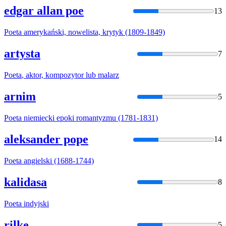
edgar allan poe
13
Poeta
amerykański, nowelista, krytyk (1809-1849)
artysta
7
Poeta
, aktor, kompozytor lub malarz
arnim
5
Poeta
niemiecki epoki romantyzmu (1781-1831)
aleksander pope
14
Poeta
angielski (1688-1744)
kalidasa
8
Poeta
indyjski
rilke
5