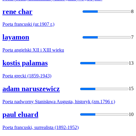
rene char
8
Poeta
francuski (ur.1907 r.)
layamon
7
Poeta
angielski XII i XIII wieku
kostis palamas
13
Poeta
grecki (1859-1943)
adam naruszewicz
15
Poeta
nadworny Stanisława Augusta, historyk (zm.1796 r.)
paul eluard
10
Poeta
francuski, surrealista (1892-1952)