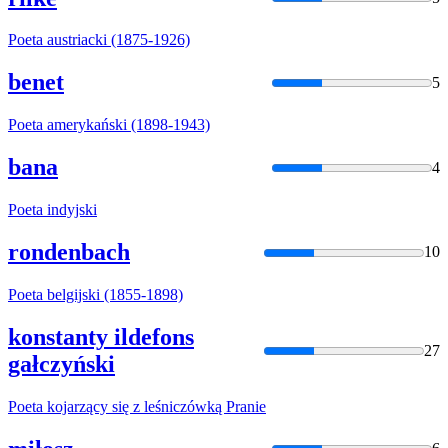
Poeta
austriacki (1875-1926)
benet
5
Poeta
amerykański (1898-1943)
bana
4
Poeta
indyjski
rondenbach
10
Poeta
belgijski (1855-1898)
konstanty ildefons
27
gałczyński
Poeta
kojarzący się z leśniczówką Pranie