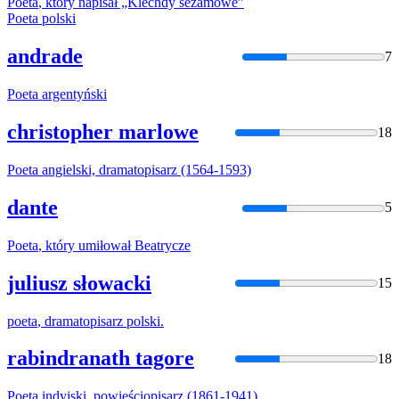
Poeta
, który napisał „Klechdy sezamowe”
Poeta
polski
andrade
7
Poeta
argentyński
christopher marlowe
18
Poeta
angielski, dramatopisarz (1564-1593)
dante
5
Poeta
, który umiłował Beatrycze
juliusz słowacki
15
poeta
, dramatopisarz polski.
rabindranath tagore
18
Poeta
indyjski, powieściopisarz (1861-1941)