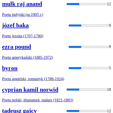
mulk raj anand
12
Poeta
indyjski (ur.1905 r.)
józef baka
9
Poeta
jezuita (1707-1780)
ezra pound
9
Poeta
amerykański (1885-1972)
byron
5
Poeta
angielski, romantyk (1788-1924)
cyprian kamil norwid
18
Poeta
polski, dramaturg, malarz (1821-1883)
tadeusz gajcy
12