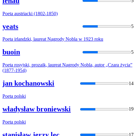
lenau
5
Poeta
austriacki (1802-1850)
yeats
5
Poeta
irlandzki, laureat Nagrody Nobla w 1923 roku
buoin
5
Poeta
rosyjski, prozaik, laureat Nagrody Nobla, autor „Czara życia”
(1877-1954)
jan kochanowski
14
Poeta
polski
władysław broniewski
19
Poeta
polski
stanisław jerzy lec
17