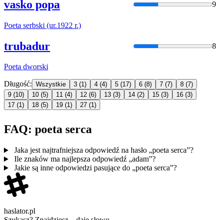
vasko popa
9
Poeta
serbski (ur.1922 r.)
trubadur
8
Poeta
dworski
Długość:
Wszystkie
3
(1)
4
(4)
5
(17)
6
(8)
7
(7)
8
(7)
9
(10)
10
(5)
11
(4)
12
(6)
13
(3)
14
(2)
15
(3)
16
(3)
17
(1)
18
(5)
19
(1)
27
(1)
FAQ: poeta serca
Jaka jest najtrafniejsza odpowiedź na hasło „poeta serca”?
Ile znaków ma najlepsza odpowiedź „adam”?
Jakie są inne odpowiedzi pasujące do „poeta serca”?
haslator.pl
Szukasz? Znajdziesz – daję słowo