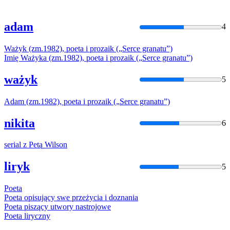
adam
4
Ważyk (zm.1982),
poeta
i prozaik („
Serc
e granatu”)
Imię Ważyka (zm.1982),
poeta
i prozaik („
Serc
e granatu”)
ważyk
5
Adam (zm.1982),
poeta
i prozaik („
Serc
e granatu”)
nikita
6
seria
l z
Petą
Wilson
liryk
5
Poeta
Poeta
opisujący swe przeżycia i doznania
Poeta
piszący utwory nastrojowe
Poeta
liryczny