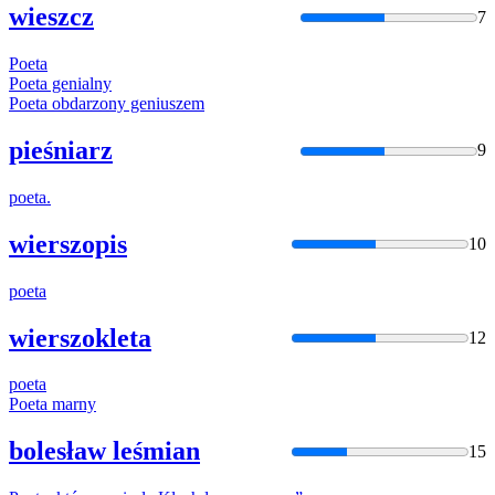
wieszcz
7
Poeta
Poeta
genialny
Poeta
obdarzony geniuszem
pieśniarz
9
poeta
.
wierszopis
10
poeta
wierszokleta
12
poeta
Poeta
marny
bolesław leśmian
15