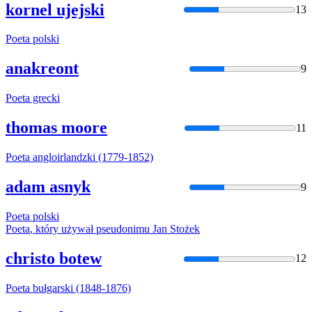
kornel ujejski
13
Poeta
polski
anakreont
9
Poeta
grecki
thomas moore
11
Poeta
angloirlandzki (1779-1852)
adam asnyk
9
Poeta
polski
Poeta
, który używał pseudonimu Jan Stożek
christo botew
12
Poeta
bułgarski (1848-1876)