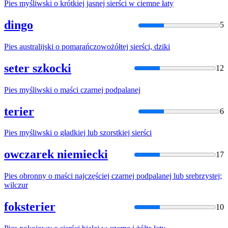
Pies
myśliwski
o
krótkiej jasnej sierści w ciemne łaty
dingo
5
Pies
australijski
o
pomarańczowożółtej sierści, dziki
seter szkocki
12
Pies
myśliwski
o
maści czarnej podpalanej
terier
6
Pies
myśliwski
o
gładkiej lub szorstkiej sierści
owczarek niemiecki
17
Pies
obronny
o
maści najczęściej czarnej podpalanej lub srebrzystej;
wilczur
foksterier
10