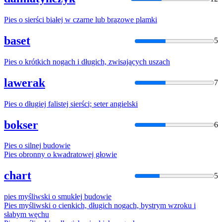
Pies
o
sierści białej w czarne lub brązowe plamki
baset
5
Pies
o
krótkich nogach i długich, zwisających uszach
lawerak
7
Pies
o
długiej falistej sierści; seter angielski
bokser
6
Pies
o
silnej budowie
Pies
obronny
o
kwadratowej głowie
chart
5
pies
myśliwski
o
smukłej budowie
Pies
myśliwski
o
cienkich, długich nogach, bystrym wzroku i
słabym węchu