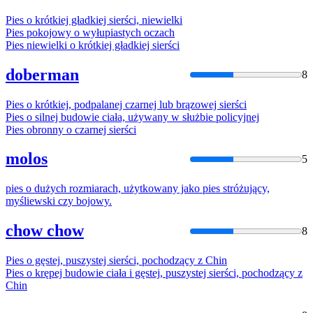
Pies
o
krótkiej gładkiej sierści, niewielki
Pies
pokojowy
o
wyłupiastych oczach
Pies
niewielki
o
krótkiej gładkiej sierści
doberman
8
Pies
o
krótkiej, podpalanej czarnej lub brązowej sierści
Pies
o
silnej budowie ciała, używany w służbie policyjnej
Pies
obronny
o
czarnej sierści
molos
5
pies
o
dużych rozmiarach, użytkowany jako
pies
stróżujący,
myśliewski czy bojowy.
chow chow
8
Pies
o
gęstej, puszystej sierści, pochodzący z Chin
Pies
o
krępej budowie ciała i gęstej, puszystej sierści, pochodzący z
Chin