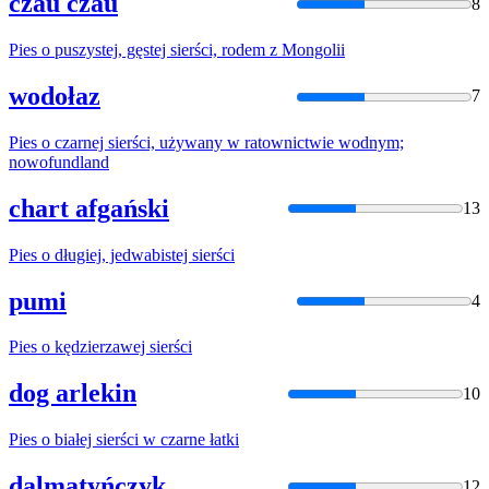
czau czau
8
Pies
o
puszystej, gęstej sierści, rodem z Mongolii
wodołaz
7
Pies
o
czarnej sierści, używany w ratownictwie wodnym;
nowofundland
chart afgański
13
Pies
o
długiej, jedwabistej sierści
pumi
4
Pies
o
kędzierzawej sierści
dog arlekin
10
Pies
o
białej sierści w czarne łatki
dalmatyńczyk
12