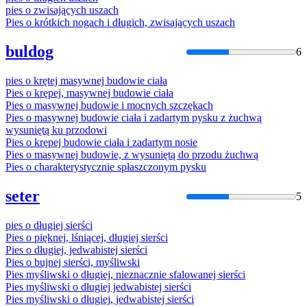
pies
o
zwisających uszach
Pies
o
krótkich nogach i długich, zwisających uszach
buldog
6
pies
o
krętej masywnej budowie ciała
Pies
o
krępej, masywnej budowie ciała
Pies
o
masywnej budowie i mocnych szczękach
Pies
o
masywnej budowie ciała i zadartym pysku z żuchwą
wysuniętą ku przodowi
Pies
o
krępej budowie ciała i zadartym nosie
Pies
o
masywnej budowie, z wysuniętą do przodu żuchwą
Pies
o
charakterystycznie spłaszczonym pysku
seter
5
pies
o
długiej sierści
Pies
o
pięknej, lśniącej, długiej sierści
Pies
o
długiej, jedwabistej sierści
Pies
o
bujnej sierści, myśliwski
Pies
myśliwski
o
długiej, nieznacznie sfalowanej sierści
Pies
myśliwski
o
długiej jedwabistej sierści
Pies
myśliwski
o
długiej, jedwabistej sierści