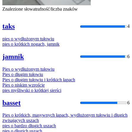
Znalezione słowa
trafność/liczba znaków
taks
4
pies
o
wydłużonym
tułowiu
pies
o
krótkich nogach, jamnik
jamnik
6
Pies
o
wydłużonym
tułowiu
Pies
o
długim
tułowiu
Pies
o
długim
tułowiu
i krótkich łapach
Pies
o
niskim wzroście
pies
myśliwski
o
krótkiej sierści
basset
6
Pies
o
krótkich, masywnych łapach,
wydłużonym
tułowiu
i długich
zwisających uszach
pies
o
bardzo długich uszach
pies
o
długich uszach