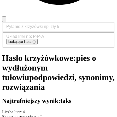
brakująca litera (-)
Hasło krzyżówkowe:
pies o
wydłużonym
tułowiu
podpowiedzi, synonimy,
rozwiązania
Najtrafniejszy wynik:
taks
Liczba liter: 4
Słowo zaczyna się na: T