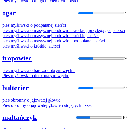
Pies
myśliwski
o
długich, cienkich nogach
ogar
4
pies
myśliwski
o
podpalanej sierści
pies
myśliwski
o
masywnej budowie i krótkiej, przylegającej sierści
pies
myśliwski
o
masywnej budowie i krótkiej sierści
pies
myśliwski
o
masywnej budowie i podpalanej sierści
pies
myśliwski
o
krótkiej sierści
tropowiec
9
pies
myśliwski
o
bardzo dobrym węchu
Pies
myśliwski
o
doskonałym węchu
bulterier
9
pies
obronny
o
jajowatej głowie
Pies
obronny
o
jajowatej głowie i stojących uszach
maltańczyk
10