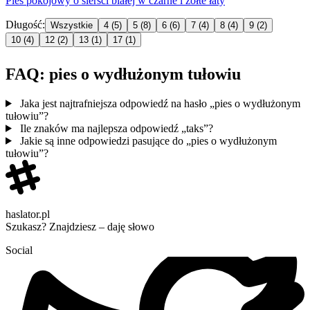
Pies
pokojowy
o
sierści białej w czarne i żółte łaty
Długość:
Wszystkie
4
(5)
5
(8)
6
(6)
7
(4)
8
(4)
9
(2)
10
(4)
12
(2)
13
(1)
17
(1)
FAQ: pies o wydłużonym tułowiu
Jaka jest najtrafniejsza odpowiedź na hasło „pies o wydłużonym
tułowiu”?
Ile znaków ma najlepsza odpowiedź „taks”?
Jakie są inne odpowiedzi pasujące do „pies o wydłużonym
tułowiu”?
haslator.pl
Szukasz? Znajdziesz – daję słowo
Social