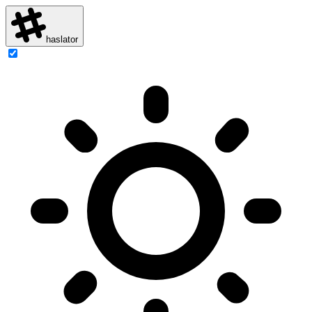
haslator