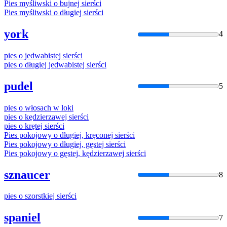
Pies
myśliwski
o
bujnej sierści
Pies
myśliwski
o
długiej sierści
york
4
pies
o
jedwabistej sierści
pies
o
długiej jedwabistej sierści
pudel
5
pies
o
włosach w loki
pies
o
kędzierzawej sierści
pies
o
krętej sierści
Pies
pokojowy
o
długiej, kręconej sierści
Pies
pokojowy
o
długiej, gęstej sierści
Pies
pokojowy
o
gęstej, kędzierzawej sierści
sznaucer
8
pies
o
szorstkiej sierści
spaniel
7