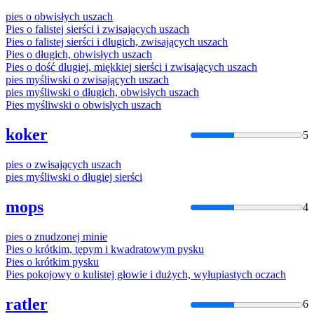
pies
o
obwisłych uszach
Pies
o
falistej sierści i zwisających uszach
Pies
o
falistej sierści i długich, zwisających uszach
Pies
o
długich, obwisłych uszach
Pies
o
dość długiej, miękkiej sierści i zwisających uszach
pies
myśliwski
o
zwisających uszach
pies
myśliwski
o
długich, obwisłych uszach
Pies
myśliwski
o
obwisłych uszach
koker
5
pies
o
zwisających uszach
pies
myśliwski
o
długiej sierści
mops
4
pies
o
znudzonej minie
Pies
o
krótkim, tępym i kwadratowym pysku
Pies
o
krótkim pysku
Pies
pokojowy
o
kulistej głowie i dużych, wyłupiastych oczach
ratler
6