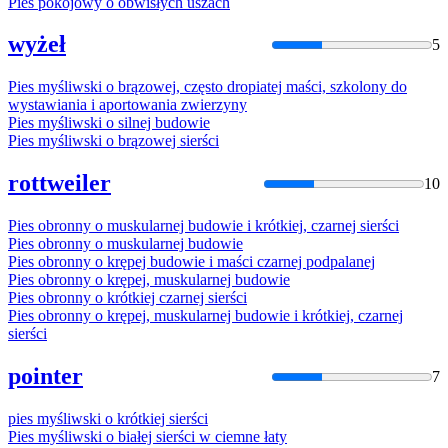
Pies
pokojowy
o
obwisłych uszach
wyżeł
5
Pies
myśliwski
o
brązowej, często dropiatej maści, szkolony do
wystawiania i aportowania zwierzyny
Pies
myśliwski
o
silnej budowie
Pies
myśliwski
o
brązowej sierści
rottweiler
10
Pies
obronny
o
muskularnej budowie i krótkiej, czarnej sierści
Pies
obronny
o
muskularnej budowie
Pies
obronny
o
krępej budowie i maści czarnej podpalanej
Pies
obronny
o
krępej, muskularnej budowie
Pies
obronny
o
krótkiej czarnej sierści
Pies
obronny
o
krępej, muskularnej budowie i krótkiej, czarnej
sierści
pointer
7
pies
myśliwski
o
krótkiej sierści
Pies
myśliwski
o
białej sierści w ciemne łaty