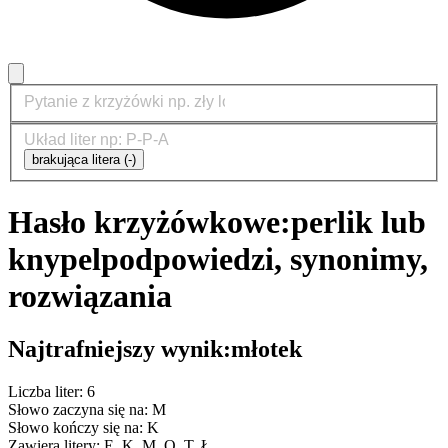
brakująca litera (-)
Hasło krzyżówkowe:
perlik lub
knypel
podpowiedzi, synonimy,
rozwiązania
Najtrafniejszy wynik:
młotek
Liczba liter: 6
Słowo zaczyna się na: M
Słowo kończy się na: K
Zawiera litery: E, K, M, O, T, Ł