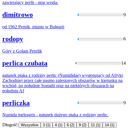
zawierający
perlit
- stop węgla.
dimitrowo
9
od 1962
Pernik
, miasto w Bułgarii
rodopy
6
Góry z Golam
Perelik
perlica czubata
14
gatunek ptaka z rodziny
perlic
(Numididae) występujący od Afryki
Zachodniej przez całe pasmo zalesionych obszarów w kierunku na
wschód, po południe Somalii oraz na niektórych obszarach na
południu Af
perliczka
9
Numida meleagris - gatunek dużego ptaka z rodziny
perlic
.
Długość:
Wszystkie
3
(1)
4
(1)
6
(2)
9
(2)
11
(1)
14
(1)