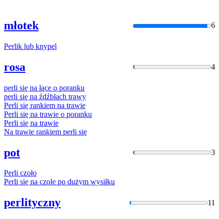
młotek
6
Perlik
lub
knypel
rosa
4
perli
się na łące o poranku
perli
się na źdźbłach trawy
Perli
się rankiem na trawie
Perli
się na trawie o poranku
Perli
się na trawie
Na trawie rankiem
perli
się
pot
3
Perli
czoło
Perli
się na czole po dużym wysiłku
perlityczny
11