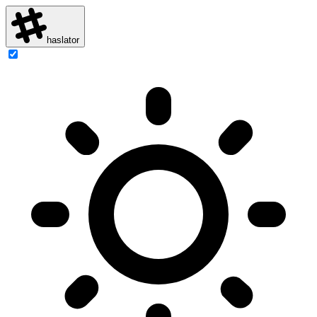
haslator