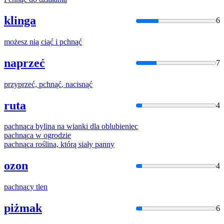
klinga
6
możesz nią ciąć i
pchnąć
naprzeć
7
przyprzeć,
pchnąć
, nacisnąć
ruta
4
pachną
ca bylina na wianki dla oblubieniec
pachną
ca w ogrodzie
pachną
ca roślina, którą siały panny
ozon
4
pachną
cy tlen
piżmak
6