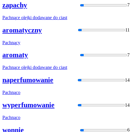
zapachy
7
Pachną
ce olejki dodawane do ciast
aromatyczny
11
Pachną
cy
aromaty
7
Pachną
ce olejki dodawane do ciast
naperfumowanie
14
Pachną
co
wyperfumowanie
14
Pachną
co
wonnie
6