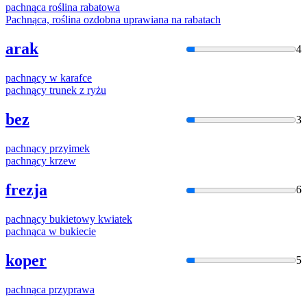
pachną
ca roślina rabatowa
Pachną
ca, roślina ozdobna uprawiana na rabatach
arak
4
pachną
cy w karafce
pachną
cy trunek z ryżu
bez
3
pachną
cy przyimek
pachną
cy krzew
frezja
6
pachną
cy bukietowy kwiatek
pachną
ca w bukiecie
koper
5
pachną
ca przyprawa