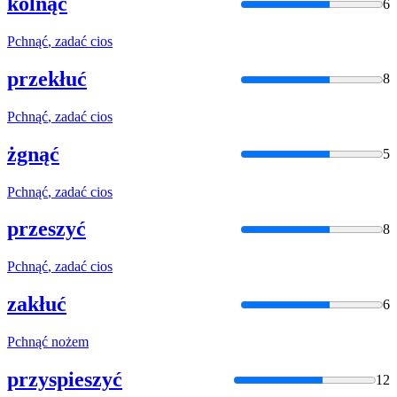
kolnąć
6
Pchnąć
, zadać cios
przekłuć
8
Pchnąć
, zadać cios
żgnąć
5
Pchnąć
, zadać cios
przeszyć
8
Pchnąć
, zadać cios
zakłuć
6
Pchnąć
nożem
przyspieszyć
12