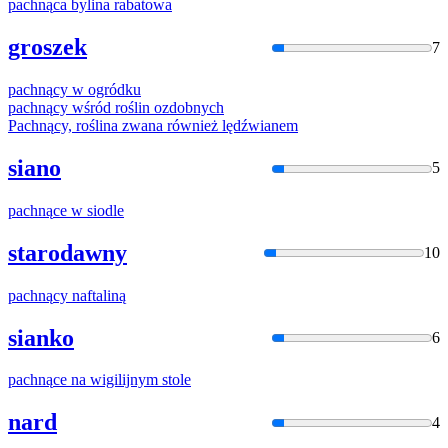
pachną
ca bylina rabatowa
groszek
7
pachną
cy w ogródku
pachną
cy wśród roślin ozdobnych
Pachną
cy, roślina zwana również lędźwianem
siano
5
pachną
ce w siodle
starodawny
10
pachną
cy naftaliną
sianko
6
pachną
ce na wigilijnym stole
nard
4