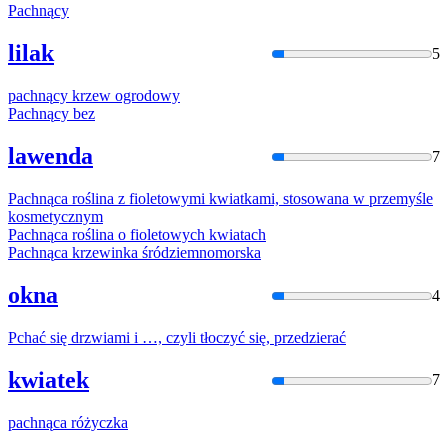
Pachną
cy
lilak
5
pachną
cy krzew ogrodowy
Pachną
cy bez
lawenda
7
Pachną
ca roślina z fioletowymi kwiatkami, stosowana w przemyśle
kosmetycznym
Pachną
ca roślina o fioletowych kwiatach
Pachną
ca krzewinka śródziemnomorska
okna
4
Pchać
się drzwiami i …, czyli tłoczyć się, przedzierać
kwiatek
7
pachną
ca różyczka