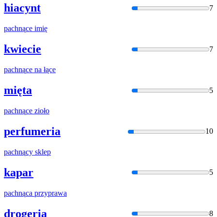
hiacynt
7
pachną
ce imię
kwiecie
7
pachną
ce na łące
mięta
5
pachną
ce zioło
perfumeria
10
pachną
cy sklep
kapar
5
pachną
ca przyprawa
drogeria
8