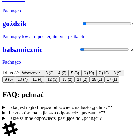
Pachną
co
goździk
7
Pachną
cy kwiat o postrzępionych płatkach
balsamicznie
12
Pachną
co
Długość:
Wszystkie
3
(2)
4
(7)
5
(8)
6
(19)
7
(16)
8
(9)
9
(5)
10
(4)
11
(4)
12
(3)
13
(2)
14
(2)
15
(1)
17
(1)
FAQ: pchnąć
Jaka jest najtrafniejsza odpowiedź na hasło „pchnąć”?
Ile znaków ma najlepsza odpowiedź „przesunąć”?
Jakie są inne odpowiedzi pasujące do „pchnąć”?