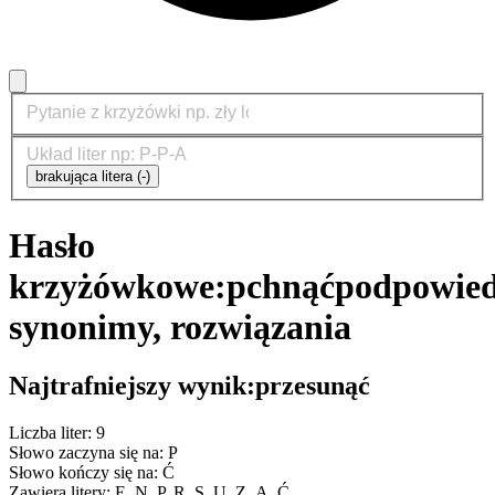
brakująca litera (-)
Hasło
krzyżówkowe:
pchnąć
podpowied
synonimy, rozwiązania
Najtrafniejszy wynik:
przesunąć
Liczba liter: 9
Słowo zaczyna się na: P
Słowo kończy się na: Ć
Zawiera litery: E, N, P, R, S, U, Z, Ą, Ć