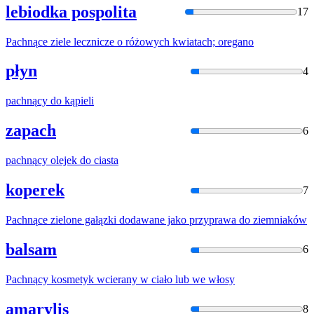
lebiodka pospolita
17
Pachną
ce ziele lecznicze o różowych kwiatach; oregano
płyn
4
pachną
cy do kąpieli
zapach
6
pachną
cy olejek do ciasta
koperek
7
Pachną
ce zielone gałązki dodawane jako przyprawa do ziemniaków
balsam
6
Pachną
cy kosmetyk wcierany w ciało lub we włosy
amarylis
8