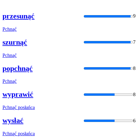
przesunąć
9
Pchnąć
szurnąć
7
Pchnąć
popchnąć
8
Pchnąć
wyprawić
8
Pchnąć
posłańca
wysłać
6
Pchnąć
posłańca