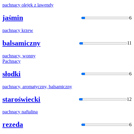
pachną
cy olejek z lawendy
jaśmin
6
pachną
cy krzew
balsamiczny
11
pachną
cy, wonny
Pachną
cy
słodki
6
pachną
cy, aromatyczny, balsamiczny
staroświecki
12
pachną
cy naftaliną
rezeda
6