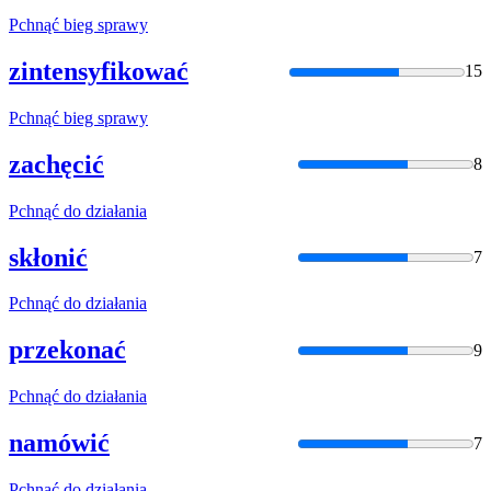
Pchnąć
bieg sprawy
zintensyfikować
15
Pchnąć
bieg sprawy
zachęcić
8
Pchnąć
do działania
skłonić
7
Pchnąć
do działania
przekonać
9
Pchnąć
do działania
namówić
7
Pchnąć
do działania