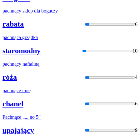
pachną
cy sklep dla bogaczy
rabata
6
pachną
ca grządka
staromodny
10
pachną
cy naftaliną
róża
4
pachną
ce imię
chanel
6
Pachną
ce „... no 5”
upajający
9