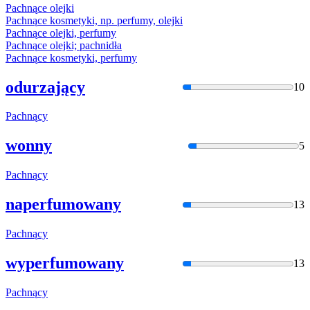
Pachną
ce olejki
Pachną
ce kosmetyki, np. perfumy, olejki
Pachną
ce olejki, perfumy
Pachną
ce olejki; pachnidła
Pachną
ce kosmetyki, perfumy
odurzający
10
Pachną
cy
wonny
5
Pachną
cy
naperfumowany
13
Pachną
cy
wyperfumowany
13
Pachną
cy