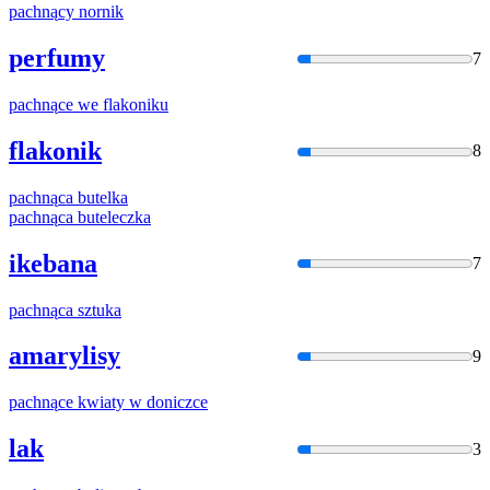
pachną
cy nornik
perfumy
7
pachną
ce we flakoniku
flakonik
8
pachną
ca butelka
pachną
ca buteleczka
ikebana
7
pachną
ca sztuka
amarylisy
9
pachną
ce kwiaty w doniczce
lak
3