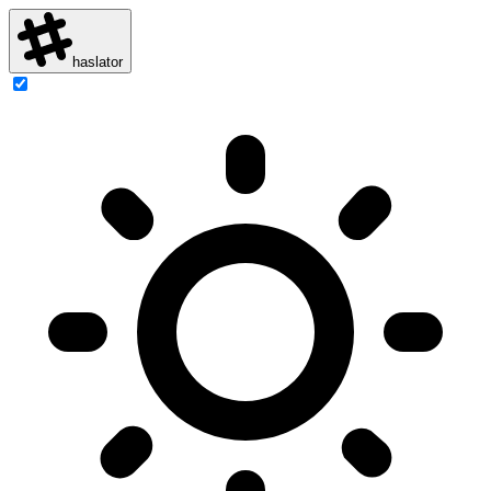
haslator