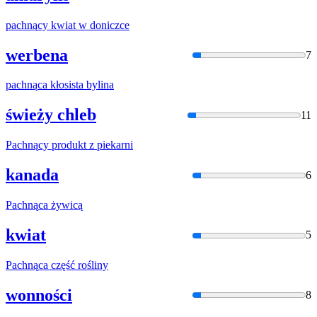
pachną
cy kwiat w doniczce
werbena
7
pachną
ca kłosista bylina
świeży chleb
11
Pachną
cy produkt z piekarni
kanada
6
Pachną
ca żywicą
kwiat
5
Pachną
ca część rośliny
wonności
8