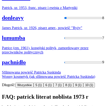
Patrick
, ur.
1953
, franc. pisarz i eseista z Martyniki
donleavy
8
James
Patrick
, ur. 1926, pisarz amer., powieść "
R
yży"
lumumba
7
Patrice
(zm. 1961), kongijski polityk, zamordowany przez
przeciwników politycznych
pachnidło
9
Sfilmowana powieść
Patricka
Suskinda
Wonny kosmetyk (jak sfilmowana powieść
Patricka
Suskinda)
Długość:
Wszystkie
5
(1)
6
(1)
7
(1)
8
(1)
9
(1)
10
(1)
FAQ: patrick literat noblista 1973 r