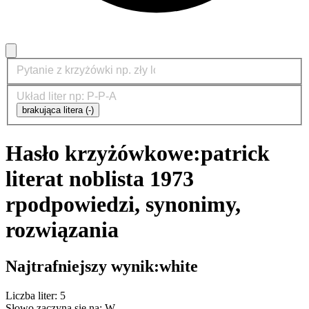
brakująca litera (-)
Hasło krzyżówkowe:
patrick
literat noblista 1973
r
podpowiedzi, synonimy,
rozwiązania
Najtrafniejszy wynik:
white
Liczba liter: 5
Słowo zaczyna się na: W