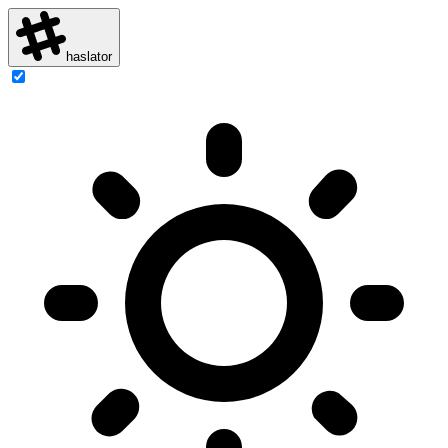
haslator