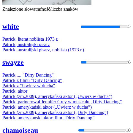
Znalezione słowa
trafność/liczba znaków
white
5
Patrick
,
literat
noblista
1973
r
.
Patrick
, australijski pisarz
Patrick
, australijski pisarz,
noblista
(
1973
r
.)
swayze
6
Patrick
..., "Dirty Dancing"
Patrick
z filmu "Dirty Dancing"
Patrick
z "Uwierz w ducha"
Patrick
, aktor
Patrick
(zm.2009), amerykański aktor („Uwierz w ducha”)
Patrick
, partnerował Jennifer Grey w musicalu „Dirty Dancing”
Patrick
, amerykański aktor („Uwierz w ducha”)
Patrick
(zm.2009), amerykański aktor („Dirty Dancing”)
Patrick
, amerykański aktor; film „Dirty Dancing”
chamoiseau
10