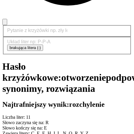
brakująca litera (-)
Hasło
krzyżówkowe:
otworzenie
podpow
synonimy, rozwiązania
Najtrafniejszy wynik:
rozchylenie
Liczba liter: 11
Słowo zaczyna się na: R
Słowo kończy się na: E
Zawiera litery: C, E, E, H, I, L, N, O, R, Y, Z