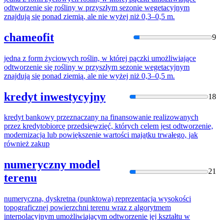
odtworzeni
e się rośliny w przyszłym sezonie wegetacyjnym
znajdują się ponad ziemią, ale nie wyżej niż 0,3–0,5 m.
chameofit
9
jedna z form życiowych roślin, w której pączki umożliwiające
odtworzeni
e się rośliny w przyszłym sezonie wegetacyjnym
znajdują się ponad ziemią, ale nie wyżej niż 0,3–0,5 m.
kredyt inwestycyjny
18
kredyt bankowy przeznaczany na finansowanie realizowanych
przez kredytobiorcę przedsięwzięć, których celem jest
odtworzeni
e,
modernizacja lub powiększenie wartości majątku trwałego, jak
również zakup
numeryczny model
21
terenu
numeryczna, dyskretna (punktowa) reprezentacja wysokości
topograficznej powierzchni terenu wraz z algorytmem
interpolacyjnym umożliwiającym
odtworzeni
e jej kształtu w