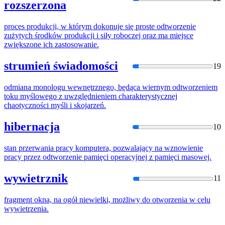
rozszerzona
proces produkcji, w którym dokonuje się proste
odtworzeni
e
zużytych środków produkcji i siły roboczej oraz ma miejsce
zwiększone ich zastosowanie.
strumień świadomości
19
odmiana monologu wewnętrznego, będąca wiernym
odtworzeni
em
toku myślowego z uwzględnieniem charakterystycznej
chaotyczności myśli i skojarzeń.
hibernacja
10
stan przerwania pracy komputera, pozwalający na wznowienie
pracy przez
odtworzeni
e pamięci operacyjnej z pamięci masowej.
wywietrznik
11
fragment okna, na ogół niewielki, możliwy do
otworzenia
w celu
wywietrzenia.