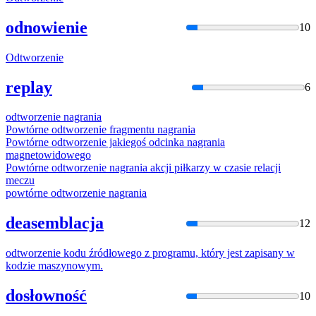
odnowienie
10
Odtworzeni
e
replay
6
odtworzeni
e nagrania
Powtórne
odtworzeni
e fragmentu nagrania
Powtórne
odtworzeni
e jakiegoś odcinka nagrania
magnetowidowego
Powtórne
odtworzeni
e nagrania akcji piłkarzy w czasie relacji
meczu
powtórne
odtworzeni
e nagrania
deasemblacja
12
odtworzeni
e kodu źródłowego z programu, który jest zapisany w
kodzie maszynowym.
dosłowność
10