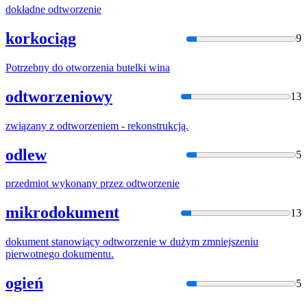
dokładne
odtworzeni
e
korkociąg
9
Potrzebny do
otworzenia
butelki wina
odtworzeniowy
13
związany z
odtworzeni
em - rekonstrukcją.
odlew
5
przedmiot wykonany przez
odtworzeni
e
mikrodokument
13
dokument stanowiący
odtworzeni
e w dużym zmniejszeniu
pierwotnego dokumentu.
ogień
5