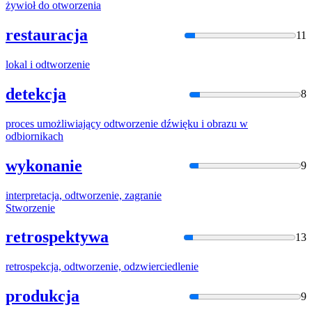
żywioł do
otworzenia
restauracja
11
lokal i
odtworzeni
e
detekcja
8
proces umożliwiający
odtworzeni
e dźwięku i obrazu w
odbiornikach
wykonanie
9
interpretacja,
odtworzeni
e, zagranie
Stworzenie
retrospektywa
13
retrospekcja,
odtworzeni
e, odzwierciedlenie
produkcja
9