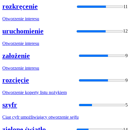
rozkręcenie
11
Otworzenie
interesu
uruchomienie
12
Otworzenie
interesu
założenie
9
Otworzenie
interesu
rozcięcie
9
Otworzenie
koperty listu nożykiem
szyfr
5
Ciąg cyfr umożliwiający
otworzenie
sejfu
zielone światło
14