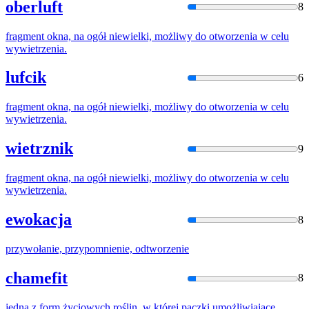
oberluft
8
fragment okna, na ogół niewielki, możliwy do
otworzenia
w celu
wywietrzenia.
lufcik
6
fragment okna, na ogół niewielki, możliwy do
otworzenia
w celu
wywietrzenia.
wietrznik
9
fragment okna, na ogół niewielki, możliwy do
otworzenia
w celu
wywietrzenia.
ewokacja
8
przywołanie, przypomnienie,
odtworzeni
e
chamefit
8
jedna z form życiowych roślin, w której pączki umożliwiające