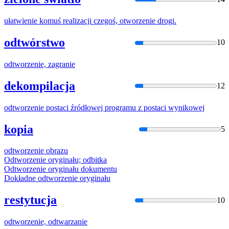
ułatwienie komuś realizacji czegoś,
otworzenie
drogi.
odtwórstwo
10
odtworzeni
e, zagranie
dekompilacja
12
odtworzeni
e postaci źródłowej programu z postaci wynikowej
kopia
5
odtworzeni
e obrazu
Odtworzeni
e oryginału; odbitka
Odtworzeni
e oryginału dokumentu
Dokładne
odtworzeni
e oryginału
restytucja
10
odtworzeni
e, odtwarzanie