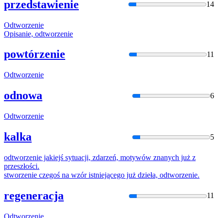
przedstawienie
14
Odtworzeni
e
Opisanie,
odtworzeni
e
powtórzenie
11
Odtworzeni
e
odnowa
6
Odtworzeni
e
kalka
5
odtworzeni
e jakiejś sytuacji, zdarzeń, motywów znanych już z
przeszłości.
stworzenie
czegoś na wzór istniejącego już dzieła,
odtworzeni
e.
regeneracja
11
Odtworzeni
e