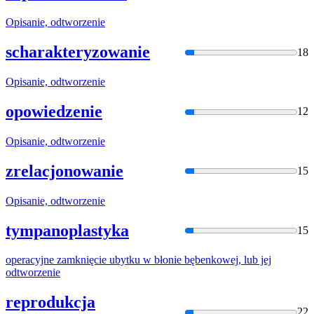
Opisanie,
odtworzeni
e
scharakteryzowanie
18
Opisanie,
odtworzeni
e
opowiedzenie
12
Opisanie,
odtworzeni
e
zrelacjonowanie
15
Opisanie,
odtworzeni
e
tympanoplastyka
15
operacyjne zamknięcie ubytku w błonie bębenkowej, lub jej
odtworzeni
e
reprodukcja
22