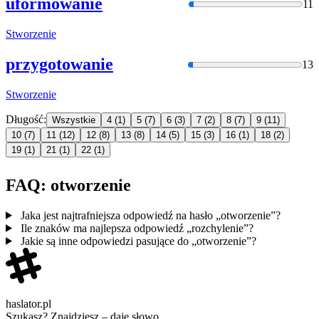
uformowanie
11
Stworzenie
przygotowanie
13
Stworzenie
Długość:
Wszystkie
4
(1)
5
(7)
6
(3)
7
(2)
8
(7)
9
(11)
10
(7)
11
(12)
12
(8)
13
(8)
14
(5)
15
(3)
16
(1)
18
(2)
19
(1)
21
(1)
22
(1)
FAQ: otworzenie
Jaka jest najtrafniejsza odpowiedź na hasło „otworzenie”?
Ile znaków ma najlepsza odpowiedź „rozchylenie”?
Jakie są inne odpowiedzi pasujące do „otworzenie”?
haslator.pl
Szukasz? Znajdziesz – daję słowo