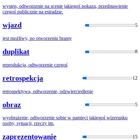
występ,
odtworzeni
e na scenie jakiegoś pokazu, przedstawienie
czegoś publicznie na estradzie.
wjazd
5
jest możliwy, po
otworzeniu
bramy
duplikat
8
reprodukcja,
odtworzeni
e czegoś
retrospekcja
12
retrospektywa,
odtworzeni
e, odzwierciedlenie
obraz
5
wyobrażenie,
odtworzeni
e sobie w pamięci jakiegoś wizerunku
osoby, sytuacji, rzeczy itp.
zaprezentowanie
15