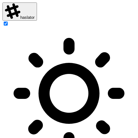
haslator