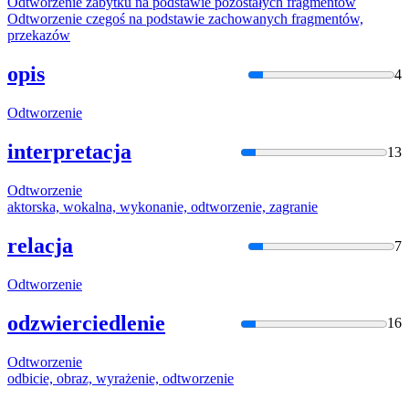
Odtworzeni
e zabytku na podstawie pozostałych fragmentów
Odtworzeni
e czegoś na podstawie zachowanych fragmentów,
przekazów
opis
4
Odtworzeni
e
interpretacja
13
Odtworzeni
e
aktorska, wokalna, wykonanie,
odtworzeni
e, zagranie
relacja
7
Odtworzeni
e
odzwierciedlenie
16
Odtworzeni
e
odbicie, obraz, wyrażenie,
odtworzeni
e