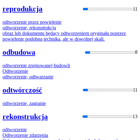
reprodukcja
11
odtworzeni
e przez powielenie
odtworzeni
e, rekonstrukcja
obraz lub dokumentu będący
odtworzeni
em oryginału poprzez
powielenie podobną techniką, ale w dowolnej skali.
odbudowa
8
odtworzeni
e zrujnowanej budowli
Odtworzeni
e
odtworzeni
e, odtwarzanie
odtwórczość
11
odtworzeni
e, zagranie
rekonstrukcja
13
odtworzeni
e
Odtworzeni
e zdarzenia