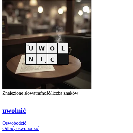
Znalezione słowa
trafność/liczba znaków
uwolnić
Oswobodzić
Odbić,
oswobodzić