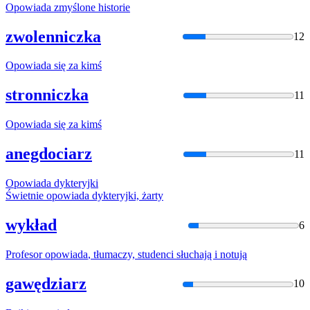
Opowiada
zmyślone historie
zwolenniczka
12
Opowiada
się za kimś
stronniczka
11
Opowiada
się za kimś
anegdociarz
11
Opowiada
dykteryjki
Świetnie
opowiada
dykteryjki,
żarty
wykład
6
Profesor
opowiada
, tłumaczy, studenci słuchają i notują
gawędziarz
10