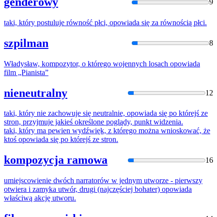
genderowy
9
taki, który postuluje równość płci,
opowiada
się za równością płci.
szpilman
8
Władysław, kompozytor, o którego wojennych losach
opowiada
film „Pianista”
nieneutralny
12
taki, który nie zachowuje się neutralnie,
opowiada
się po którejś ze
stron, przyjmuje jakieś określone poglądy, punkt widzenia.
taki, który ma pewien wydźwięk, z którego można wnioskować, że
ktoś
opowiada
się po którejś ze stron.
kompozycja ramowa
16
umiejscowienie dwóch narratorów w jednym utworze - pierwszy
otwiera i zamyka utwór, drugi (najczęściej bohater)
opowiada
właściwą akcję utworu.