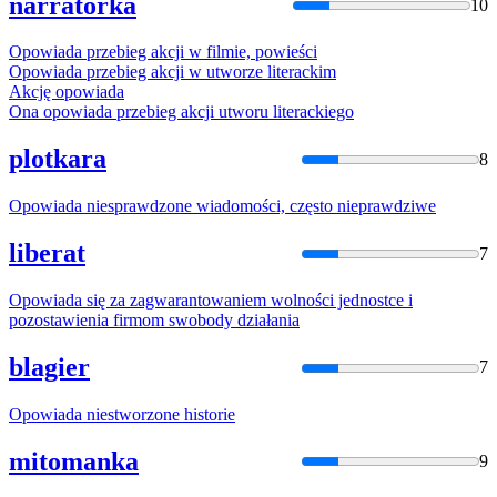
narratorka
10
Opowiada
przebieg akcji w filmie, powieści
Opowiada
przebieg akcji w utworze literackim
Akcję
opowiada
Ona
opowiada
przebieg akcji utworu literackiego
plotkara
8
Opowiada
niesprawdzone wiadomości, często nieprawdziwe
liberat
7
Opowiada
się za zagwarantowaniem wolności jednostce i
pozostawienia firmom swobody działania
blagier
7
Opowiada
niestworzone historie
mitomanka
9