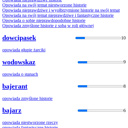
Opowiada
na swój temat niestworzone historie
Opowiada
nieprawdziwe i wyolbrzymione historie na swój temat
Opowiada
na swój temat nieprawdziwe i fantastyczne historie
Opowiada
o sobie nieprawdopodobne historie
Opowiada
zmyślone historie z sobą w roli głównej
dowcipasek
10
opowiada
głupie żarciki
wodowskaz
9
opowiada
o stanach
bajerant
8
opowiada
zmyślone historie
bajarz
6
opowiada
niestworzone rzeczy
opowiada
fantastyczne historie