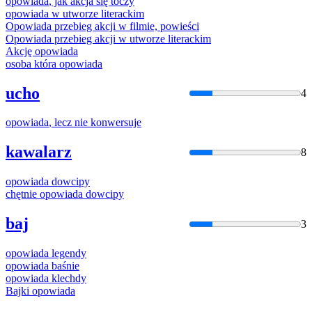
opowiada
, jak akcja się toczy
opowiada
w utworze literackim
Opowiada
przebieg akcji w filmie, powieści
Opowiada
przebieg akcji w utworze literackim
Akcję
opowiada
osoba która
opowiada
ucho
4
opowiada
, lecz nie konwersuje
kawalarz
8
opowiada
dowcipy
chętnie
opowiada
dowcipy
baj
3
opowiada
legendy
opowiada
baśnie
opowiada
klechdy
Bajki
opowiada