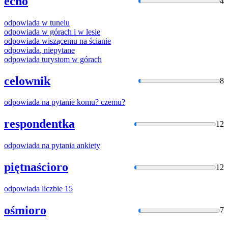
echo
4
odpowiada
w tunelu
odpowiada
w górach i w lesie
odpowiada
wiszącemu na ścianie
odpowiada
, niepytane
odpowiada
turystom w górach
celownik
8
odpowiada
na pytanie komu? czemu?
respondentka
12
odpowiada
na pytania ankiety
piętnaścioro
12
odpowiada
liczbie 15
ośmioro
7