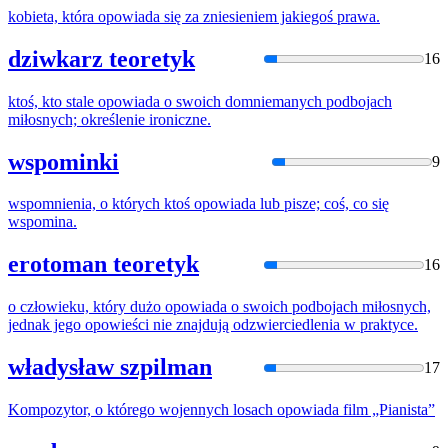
kobieta, która
opowiada
się za zniesieniem jakiegoś prawa.
dziwkarz teoretyk
16
ktoś, kto stale
opowiada
o swoich domniemanych podbojach
miłosnych; określenie ironiczne.
wspominki
9
wspomnienia, o których ktoś
opowiada
lub pisze; coś, co się
wspomina.
erotoman teoretyk
16
o człowieku, który dużo
opowiada
o swoich podbojach miłosnych,
jednak jego opowieści nie znajdują odzwierciedlenia w praktyce.
władysław szpilman
17
Kompozytor, o którego wojennych losach
opowiada
film „Pianista”