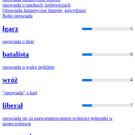
opowiada
o smokach, królewiczach
Opowiada
fantastyczne historie; gawędziarz
Bajki
opowiada
łgarz
5
opowiada
o lipie
batalista
9
opowiada
o walce pędzlem
wróż
4
"
opowiada
" z kart
liberał
7
opowiada
się za zagwarantowaniem wolności jednostki w
społeczeństwie