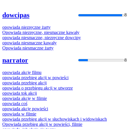
dowcipas
8
opowiada
niezręczne
żarty
Opowiada
niezręczne
, niesmaczne kawały
opowiada
niesmaczne,
niezręczne
dowcipy
opowiada
niesmaczne kawały
Opowiada
niesmaczne
żarty
narrator
8
opowiada
akcję filmu
opowiada
przebieg akcji w powieści
opowiada
przebieg akcji
opowiada
o przebiegu akcji w utworze
opowiada
tok akcji
opowiada
akcję w filmie
opowiada
coś
opowiada
akcję powieści
opowiada
w filmie
opowiada
przebieg akcji w słuchowiskach i widowiskach
Opowiada
przebieg akcji w powieści, filmie