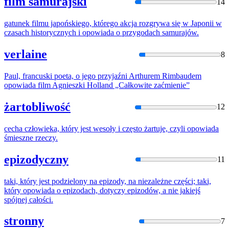
film samurajski
14
gatunek filmu japońskiego, którego akcja rozgrywa się w Japonii w
czasach historycznych i
opowiada
o przygodach samurajów.
verlaine
8
Paul, francuski poeta, o jego przyjaźni Arthurem Rimbaudem
opowiada
film Agnieszki Holland „Całkowite zaćmienie”
żartobliwość
12
cecha człowieka, który jest wesoły i często
żart
uje, czyli
opowiada
śmieszne rzeczy.
epizodyczny
11
taki, który jest podzielony na epizody, na niezależne części; taki,
który
opowiada
o epizodach, dotyczy epizodów, a nie jakiejś
spójnej całości.
stronny
7