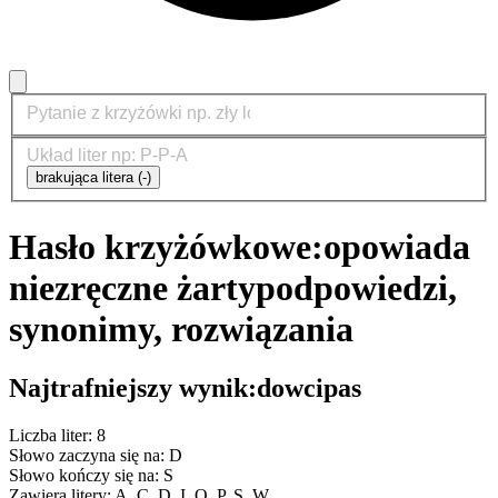
brakująca litera (-)
Hasło krzyżówkowe:
opowiada
niezręczne żarty
podpowiedzi,
synonimy, rozwiązania
Najtrafniejszy wynik:
dowcipas
Liczba liter: 8
Słowo zaczyna się na: D
Słowo kończy się na: S
Zawiera litery: A, C, D, I, O, P, S, W