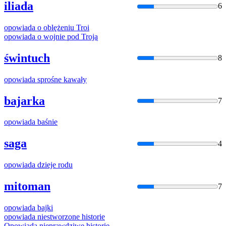
iliada
6
opowiada
o oblężeniu Troi
opowiada
o wojnie pod Troją
świntuch
8
opowiada
sprośne kawały
bajarka
7
opowiada
baśnie
saga
4
opowiada
dzieje rodu
mitoman
7
opowiada
bajki
opowiada
niestworzone historie
Opowiada
nieprawdziwe historie