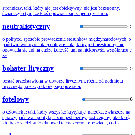
stronniczy, taki, który nie jest obiektywny, nie jest bezstronny,
świadczy o tym, że ktoś
opowiada
się za jedną ze stron.
neutralistyczny
15
o polityce, sposobie prowadzenia stosunków międzynarodowych, o
państwie wiernym takiej polityce: taki, który jest bezstronny, nie
opowiada
się ani na cudzą korzyść, ani na niekorzyść, współpracuje
ze
bohater liryczny
15
postać przedstawiona w utworze lirycznym, różna od podmiotu
lirycznego, postać, o której się
opowiada
.
fotelowy
8
o człowieku: taki, który wszystko krytykuje, narzeka, zwłaszcza na
sprawy państwa i polityki, a sam jest bierny, postrzegany jako ktoś,
kto tylko siedzi w fotelu przed telewizorem i
opowiada
, co i ja