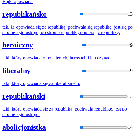
Bajki
opowiada
republikańsko
13
tak, że
opowiada
się za republiką, pochwala się republikę, jest się po
stronie tego ustroju; po stronie republiki, popierając republikę.
heroiczny
9
taki, który
opowiada
o bohaterach, herosach i ich czynach.
liberalny
9
taki, który
opowiada
się za liberalizmem.
republikański
13
taki, który
opowiada
się za republiką, pochwala republikę, jest po
stronie tego ustroju.
abolicjonistka
14