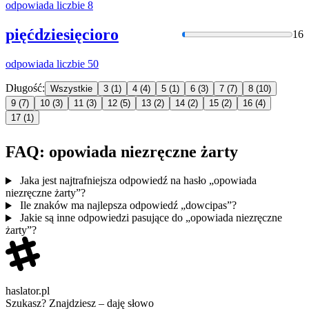
odpowiada
liczbie 8
pięćdziesięcioro
16
odpowiada
liczbie 50
Długość:
Wszystkie
3
(1)
4
(4)
5
(1)
6
(3)
7
(7)
8
(10)
9
(7)
10
(3)
11
(3)
12
(5)
13
(2)
14
(2)
15
(2)
16
(4)
17
(1)
FAQ: opowiada niezręczne żarty
Jaka jest najtrafniejsza odpowiedź na hasło „opowiada
niezręczne żarty”?
Ile znaków ma najlepsza odpowiedź „dowcipas”?
Jakie są inne odpowiedzi pasujące do „opowiada niezręczne
żarty”?
haslator.pl
Szukasz? Znajdziesz – daję słowo