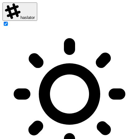
haslator