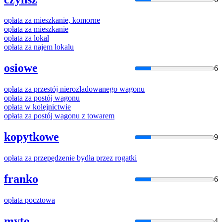
opłata
za mieszkanie, komorne
opłata
za mieszkanie
opłata
za lokal
opłata
za najem lokalu
osiowe
6
opłata
za przestój nierozładowanego wagonu
opłata
za postój wagonu
opłata
w kolejnictwie
opłata
za postój wagonu z towarem
kopytkowe
9
opłata
za przepędzenie bydła przez rogatki
franko
6
opłata
pocztowa
myto
4