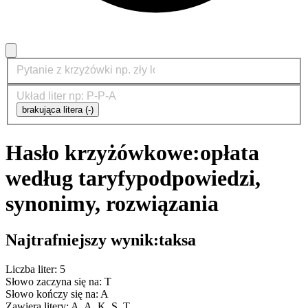
brakująca litera (-)
Hasło krzyżówkowe:
opłata
według taryfy
podpowiedzi,
synonimy, rozwiązania
Najtrafniejszy wynik:
taksa
Liczba liter: 5
Słowo zaczyna się na: T
Słowo kończy się na: A
Zawiera litery: A, A, K, S, T