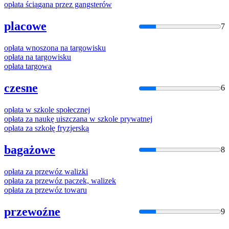
opłata
ściągana przez gangsterów
placowe
7
opłata
wnoszona na targowisku
opłata
na targowisku
opłata
targowa
czesne
6
opłata
w szkole społecznej
opłata
za naukę uiszczana w szkole prywatnej
opłata
za szkołę fryzjerską
bagażowe
8
opłata
za przewóz walizki
opłata
za przewóz paczek, walizek
opłata
za przewóz towaru
przewoźne
9