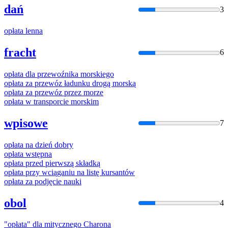
dań
3
opłata
lenna
fracht
6
opłata
dla przewoźnika morskiego
opłata
za przewóz ładunku drogą morską
opłata
za przewóz przez morze
opłata
w transporcie morskim
wpisowe
7
opłata
na dzień dobry
opłata
wstępna
opłata
przed pierwszą składką
opłata
przy wciąganiu na listę kursantów
opłata
za podjęcie nauki
obol
4
"
opłata
" dla mitycznego Charona