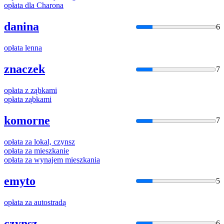
opłata
dla Charona
danina
6
opłata
lenna
znaczek
7
opłata
z ząbkami
opłata
ząbkami
komorne
7
opłata
za lokal, czynsz
opłata
za mieszkanie
opłata
za wynajem mieszkania
emyto
5
opłata
za autostradą
czynsz
6