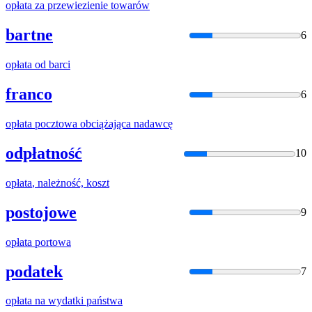
opłata
za przewiezienie towarów
bartne
6
opłata
od barci
franco
6
opłata
pocztowa obciążająca nadawcę
odpłatność
10
opłata
, należność, koszt
postojowe
9
opłata
portowa
podatek
7
opłata
na wydatki państwa