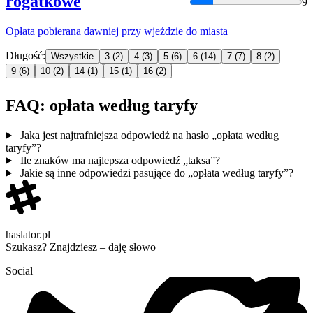
rogatkowe
9
Opłata
pobierana dawniej przy wjeździe do miasta
Długość:
Wszystkie
3
(2)
4
(3)
5
(6)
6
(14)
7
(7)
8
(2)
9
(6)
10
(2)
14
(1)
15
(1)
16
(2)
FAQ: opłata według taryfy
Jaka jest najtrafniejsza odpowiedź na hasło „opłata według
taryfy”?
Ile znaków ma najlepsza odpowiedź „taksa”?
Jakie są inne odpowiedzi pasujące do „opłata według taryfy”?
haslator.pl
Szukasz? Znajdziesz – daję słowo
Social