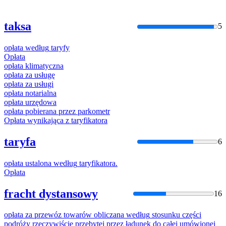
taksa
5
opłata
według
taryfy
Opłata
opłata
klimatyczna
opłata
za usługę
opłata
za usługi
opłata
notarialna
opłata
urzędowa
opłata
pobierana przez parkometr
Opłata
wynikająca z
taryf
ikatora
taryfa
6
opłata
ustalona
według
taryf
ikatora.
Opłata
fracht dystansowy
16
opłata
za przewóz towarów obliczana
według
stosunku części
podróży rzeczywiście przebytej przez ładunek do całej umówionej