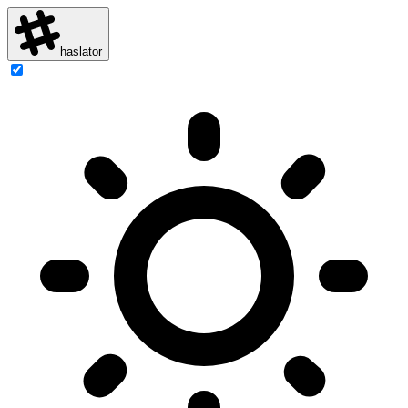
haslator