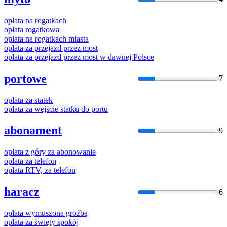
opłata
na rogatkach
opłata
rogatkowa
opłata
na rogatkach miasta
opłata
za przejazd przez most
opłata
za przejazd przez most w dawnej Polsce
portowe
7
opłata
za statek
opłata
za wejście statku do portu
abonament
9
opłata
z góry za abonowanie
opłata
za telefon
opłata
RTV, za telefon
haracz
6
opłata
wymuszona groźbą
opłata
za święty spokój