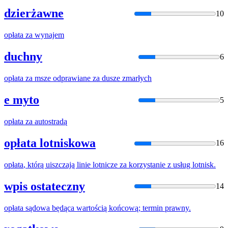
dzierżawne
10
opłata
za wynajem
duchny
6
opłata
za msze odprawiane za dusze zmarłych
e myto
5
opłata
za autostradą
opłata lotniskowa
16
opłata
, którą uiszczają linie lotnicze za korzystanie z usług lotnisk.
wpis ostateczny
14
opłata
sądowa będąca wartością końcową; termin prawny.