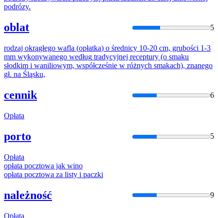
podrózy.
oblat
5
rodzaj okrągłego wafla (
opłatka
) o średnicy 10-20 cm, grubości 1-3
mm wykonywanego
według
tradycyjnej receptury (o smaku
słodkim i waniliowym, współcześnie w różnych smakach), znanego
gł. na Śląsku,
cennik
6
Opłata
porto
5
Opłata
opłata
pocztowa jak wino
opłata
pocztowa za listy i paczki
należność
9
Opłata