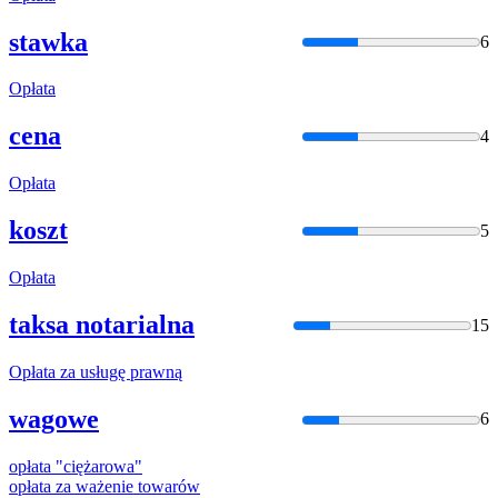
stawka
6
Opłata
cena
4
Opłata
koszt
5
Opłata
taksa notarialna
15
Opłata
za usługę prawną
wagowe
6
opłata
"ciężarowa"
opłata
za ważenie towarów