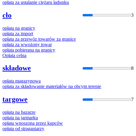
opłata
za ustalanie ciężaru ładunku
cło
3
opłata
na granicy
opłata
za import
opłata
za przewóz towarów za granicę
opłata
za wwożony towar
opłata
pobierana na granicy
Opłata
celna
składowe
8
opłata
magazynowa
opłata
za składowanie materiałów na obcym terenie
targowe
7
opłata
na bazarze
opłata
na jarmarku
opłata
wnoszona przez kupców
opłata
od straganiarzy