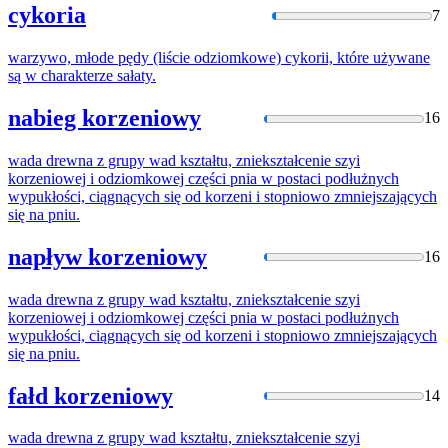
cykoria
7
warzywo, młode pędy (liście
odziomko
we) cykorii, które używane
są w charakterze sałaty.
nabieg korzeniowy
16
wada drewna z grupy wad kształtu, zniekształcenie szyi
korzeniowej i
odziomko
wej części pnia w postaci podłużnych
wypukłości, ciągnących się od korzeni i stopniowo zmniejszających
się na pniu.
napływ korzeniowy
16
wada drewna z grupy wad kształtu, zniekształcenie szyi
korzeniowej i
odziomko
wej części pnia w postaci podłużnych
wypukłości, ciągnących się od korzeni i stopniowo zmniejszających
się na pniu.
fałd korzeniowy
14
wada drewna z grupy wad kształtu, zniekształcenie szyi