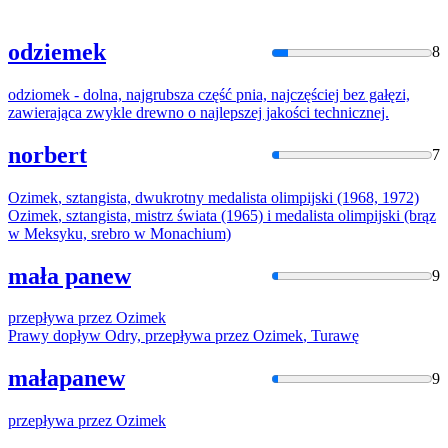
odziemek
8
odziomek
- dolna, najgrubsza część pnia, najczęściej bez gałęzi,
zawierająca zwykle drewno o najlepszej jakości technicznej.
norbert
7
Ozimek
, sztangista, dwukrotny medalista olimpijski (1968, 1972)
Ozimek
, sztangista, mistrz świata (1965) i medalista olimpijski (brąz
w Meksyku, srebro w Monachium)
mała panew
9
przepływa przez
Ozimek
Prawy dopływ Odry, przepływa przez
Ozimek
, Turawę
małapanew
9
przepływa przez
Ozimek