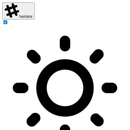
haslator