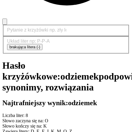
brakująca litera (-)
Hasło
krzyżówkowe:
odziemek
podpowi
synonimy, rozwiązania
Najtrafniejszy wynik:
odziemek
Liczba liter: 8
Słowo zaczyna się na: O
Słowo kończy się na: K
Zawiera litery: D, E, E, I, K, M, O, Z