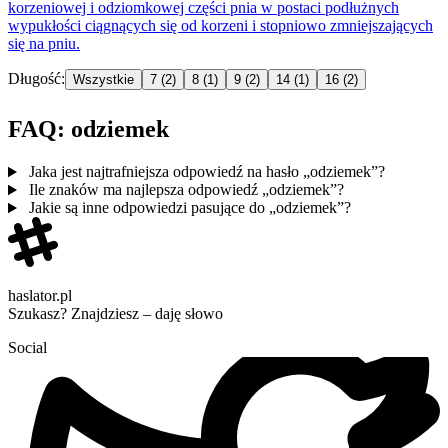
korzeniowej i
odziomko
wej części pnia w postaci podłużnych
wypukłości ciągnących się od korzeni i stopniowo zmniejszających
się na pniu.
Długość:
Wszystkie
7
(2)
8
(1)
9
(2)
14
(1)
16
(2)
FAQ: odziemek
Jaka jest najtrafniejsza odpowiedź na hasło „odziemek”?
Ile znaków ma najlepsza odpowiedź „odziemek”?
Jakie są inne odpowiedzi pasujące do „odziemek”?
haslator.pl
Szukasz? Znajdziesz – daję słowo
Social