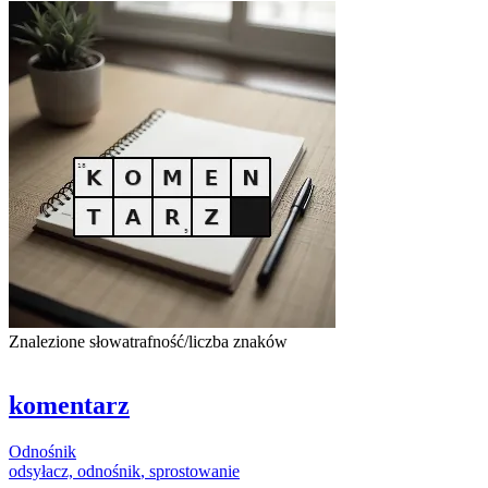
Znalezione słowa
trafność/liczba znaków
komentarz
Odnośnik
odsyłacz,
odnośnik
, sprostowanie