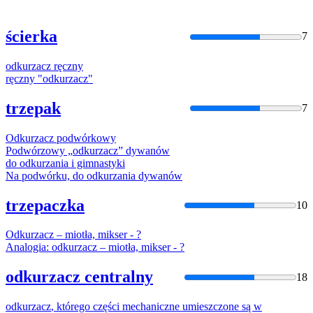
ścierka
7
odkurzacz
ręczny
ręczny "
odkurzacz
"
trzepak
7
Odkurzacz
podwórkowy
Podwórzowy „
odkurzacz
” dywanów
do
odkurzani
a i gimnastyki
Na podwórku, do
odkurzani
a dywanów
trzepaczka
10
Odkurzacz
– miotła, mikser - ?
Analogia:
odkurzacz
– miotła, mikser - ?
odkurzacz centralny
18
odkurzacz
, którego części mechaniczne umieszczone są w