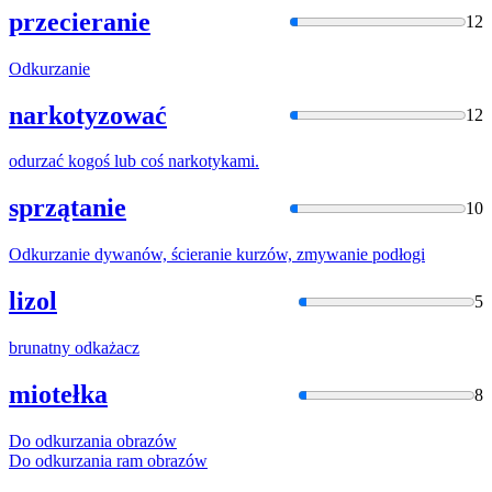
przecieranie
12
Odkurzani
e
narkotyzować
12
odurzać
kogoś lub coś narkotykami.
sprzątanie
10
Odkurzani
e dywanów, ścieranie kurzów, zmywanie podłogi
lizol
5
brunatny
odkażacz
miotełka
8
Do
odkurzani
a obrazów
Do
odkurzani
a ram obrazów