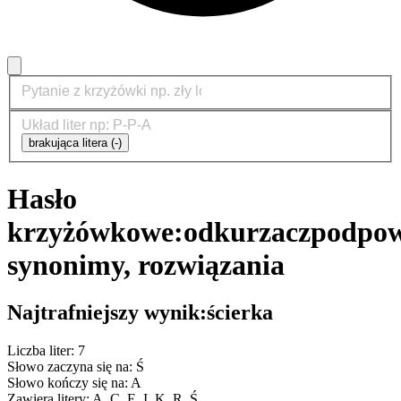
brakująca litera (-)
Hasło
krzyżówkowe:
odkurzacz
podpow
synonimy, rozwiązania
Najtrafniejszy wynik:
ścierka
Liczba liter: 7
Słowo zaczyna się na: Ś
Słowo kończy się na: A
Zawiera litery: A, C, E, I, K, R, Ś