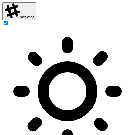
haslator