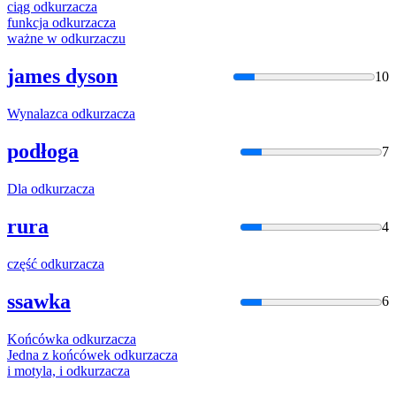
ciąg
odkurzacz
a
funkcja
odkurzacz
a
ważne w
odkurzacz
u
james dyson
10
Wynalazca
odkurzacz
a
podłoga
7
Dla
odkurzacz
a
rura
4
część
odkurzacz
a
ssawka
6
Końcówka
odkurzacz
a
Jedna z końcówek
odkurzacz
a
i motyla, i
odkurzacz
a