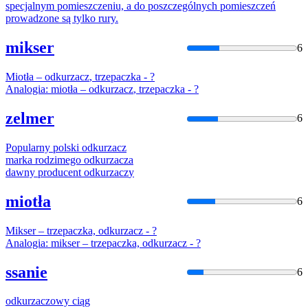
specjalnym pomieszczeniu, a do poszczególnych pomieszczeń
prowadzone są tylko rury.
mikser
6
Miotła –
odkurzacz
, trzepaczka - ?
Analogia: miotła –
odkurzacz
, trzepaczka - ?
zelmer
6
Popularny polski
odkurzacz
marka rodzimego
odkurzacz
a
dawny producent
odkurzacz
y
miotła
6
Mikser – trzepaczka,
odkurzacz
- ?
Analogia: mikser – trzepaczka,
odkurzacz
- ?
ssanie
6
odkurzacz
owy ciąg