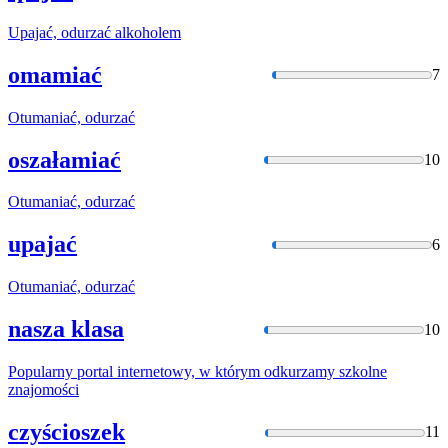
Upajać,
odurzać
alkoholem
omamiać
7
Otumaniać,
odurzać
oszałamiać
10
Otumaniać,
odurzać
upajać
6
Otumaniać,
odurzać
nasza klasa
10
Popularny portal internetowy, w którym
odkurzamy
szkolne
znajomości
czyścioszek
11