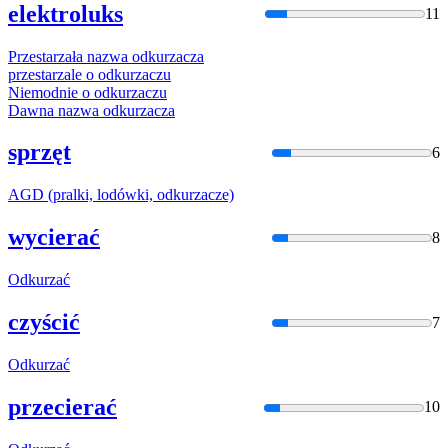
elektroluks
11
Przestarzała nazwa
odkurzacz
a
przestarzale o
odkurzacz
u
Niemodnie o
odkurzacz
u
Dawna nazwa
odkurzacz
a
sprzęt
6
AGD (pralki, lodówki,
odkurzacz
e)
wycierać
8
Odkurzać
czyścić
7
Odkurzać
przecierać
10