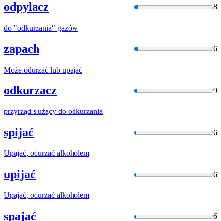
odpylacz
8
do "
odkurzani
a" gazów
zapach
6
Może
odurzać
lub upajać
odkurzacz
9
przyrząd służący do
odkurzani
a
spijać
6
Upajać,
odurzać
alkoholem
upijać
6
Upajać,
odurzać
alkoholem
spajać
6