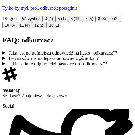
Tylko by mył, prał,
odkurzał
; porządniś
Długość:
Wszystkie
4
(1)
5
(1)
6
(11)
7
(5)
8
(3)
9
(2)
10
(8)
11
(4)
12
(2)
18
(1)
FAQ: odkurzacz
Jaka jest najtrafniejsza odpowiedź na hasło „odkurzacz”?
Ile znaków ma najlepsza odpowiedź „ścierka”?
Jakie są inne odpowiedzi pasujące do „odkurzacz”?
haslator.pl
Szukasz? Znajdziesz – daję słowo
Social