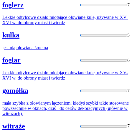
foglerz
7
Lekkie odtylcowe działo miotające
ołowiane
kule, używane w XV-
XVI w. do obrony miast i twierdz
kulka
5
jest nią
ołowiana
śrucina
foglar
6
Lekkie odtylcowe działo miotające
ołowiane
kule, używane w XV-
XVI w. do obrony miast i twierdz
gomółka
7
mała szybka z
ołowianym
łączeniem; kiedyś szybki takie stosowane
powszechnie w oknach, dziś - do celów dekoracyjnych (głównie w
witrażach).
witraże
7