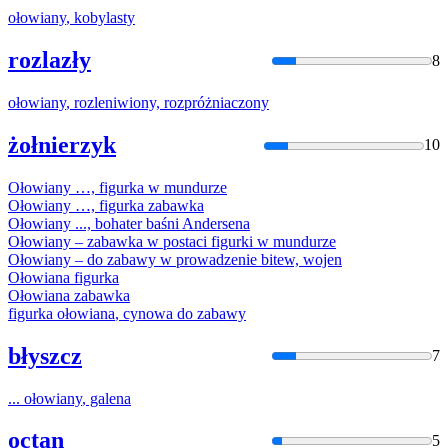
ołowiany
, kobylasty
rozlazły
8
ołowiany
, rozleniwiony, rozpróżniaczony
żołnierzyk
10
Ołowiany
…, figurka w mundurze
Ołowiany
…, figurka zabawka
Ołowiany
..., bohater baśni Andersena
Ołowiany
– zabawka w postaci figurki w mundurze
Ołowiany
– do zabawy w prowadzenie bitew, wojen
Ołowiana
figurka
Ołowiana
zabawka
figurka
ołowiana
, cynowa do zabawy
błyszcz
7
...
ołowiany
, galena
octan
5