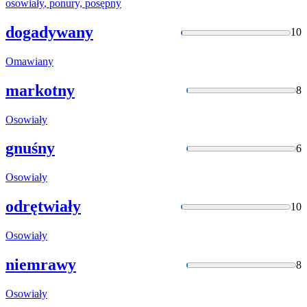
osowiały
, ponury, posępny
dogadywany
10
Omawiany
markotny
8
Osowiały
gnuśny
6
Osowiały
odrętwiały
10
Osowiały
niemrawy
8
Osowiały