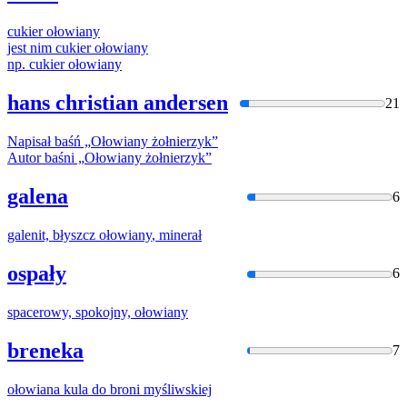
cukier
ołowiany
jest nim cukier
ołowiany
np. cukier
ołowiany
hans christian andersen
21
Napisał baśń „
Ołowiany
żołnierzyk”
Autor baśni „
Ołowiany
żołnierzyk”
galena
6
galenit, błyszcz
ołowiany
, minerał
ospały
6
spacerowy, spokojny,
ołowiany
breneka
7
ołowiana
kula do broni myśliwskiej