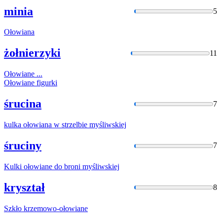
minia
5
Ołowiana
żołnierzyki
11
Ołowiane
...
Ołowiane
figurki
śrucina
7
kulka
ołowiana
w strzelbie myśliwskiej
śruciny
7
Kulki
ołowiane
do broni myśliwskiej
kryształ
8
Szkło krzemowo-
ołowiane