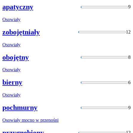
apatyczny
9
Osowiały
zobojętniały
12
Osowiały
obojętny
8
Osowiały
bierny
6
Osowiały
pochmurny
9
Osowiały
mocno w przenośni
przygnębiony
12