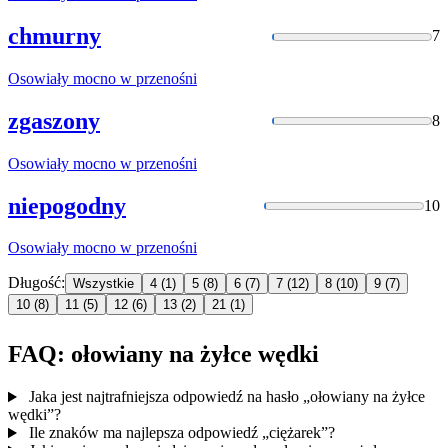
chmurny
7
Osowiały
mocno w przenośni
zgaszony
8
Osowiały
mocno w przenośni
niepogodny
10
Osowiały
mocno w przenośni
Długość:
Wszystkie
4
(1)
5
(8)
6
(7)
7
(12)
8
(10)
9
(7)
10
(8)
11
(5)
12
(6)
13
(2)
21
(1)
FAQ: ołowiany na żyłce wędki
Jaka jest najtrafniejsza odpowiedź na hasło „ołowiany na żyłce
wędki”?
Ile znaków ma najlepsza odpowiedź „ciężarek”?