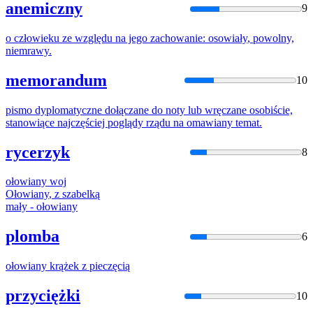
anemiczny
9
o człowieku ze względu
na
jego zachowanie:
osowiały
, powolny,
niemrawy.
memorandum
10
pismo dyplomatyczne dołączane do noty lub wręczane osobiście,
stanowiące najczęściej poglądy rządu
na
omawiany
temat.
rycerzyk
8
ołowiany
woj
Ołowiany
, z szabelką
mały -
ołowiany
plomba
6
ołowiany
krążek z pieczęcią
przyciężki
10