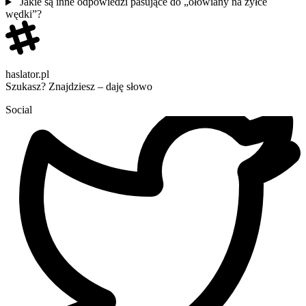
Jakie są inne odpowiedzi pasujące do „ołowiany na żyłce
wędki”?
haslator.pl
Szukasz? Znajdziesz – daję słowo
Social