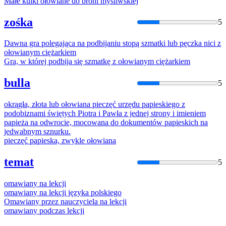
Małe kulki
ołowiane
do broni myśliwskiej
zośka
5
Dawna gra polegająca
na
podbijaniu stopą szmatki lub pęczka nici z
ołowianym
ciężarkiem
Gra, w której podbija się szmatkę z
ołowianym
ciężarkiem
bulla
5
okrągła, złota lub
ołowiana
pieczęć urzędu papieskiego z
podobiznami świętych Piotra i Pawła z jednej strony i imieniem
papieża
na
odwrocie, mocowana do dokumentów papieskich
na
jedwabnym sznurku.
pieczęć papieska, zwykle
ołowiana
temat
5
omawiany
na
lekcji
omawiany
na
lekcji języka polskiego
Omawiany
przez nauczyciela
na
lekcji
omawiany
podczas lekcji