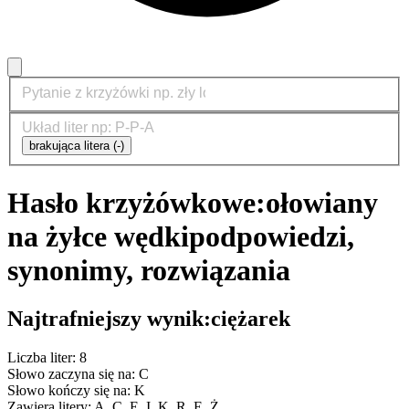
brakująca litera (-)
Hasło krzyżówkowe:
ołowiany
na żyłce wędki
podpowiedzi,
synonimy, rozwiązania
Najtrafniejszy wynik:
ciężarek
Liczba liter: 8
Słowo zaczyna się na: C
Słowo kończy się na: K
Zawiera litery: A, C, E, I, K, R, Ę, Ż