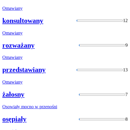
Omawiany
konsultowany
12
Omawiany
rozważany
9
Omawiany
przedstawiany
13
Omawiany
żałosny
7
Osowiały
mocno w przenośni
osępiały
8