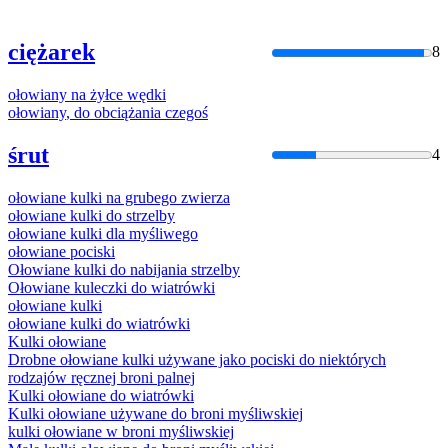
ciężarek
8
ołowiany
na
żyłce
wędki
ołowiany
, do obciążania czegoś
śrut
4
ołowiane
kulki
na
grubego zwierza
ołowiane
kulki do strzelby
ołowiane
kulki dla myśliwego
ołowiane
pociski
Ołowiane
kulki do nabijania strzelby
Ołowiane
kuleczki do wiatrówki
ołowiane
kulki
ołowiane
kulki do wiatrówki
Kulki
ołowiane
Drobne
ołowiane
kulki używane jako pociski do niektórych
rodzajów ręcznej broni palnej
Kulki
ołowiane
do wiatrówki
Kulki
ołowiane
używane do broni myśliwskiej
kulki
ołowiane
w broni myśliwskiej