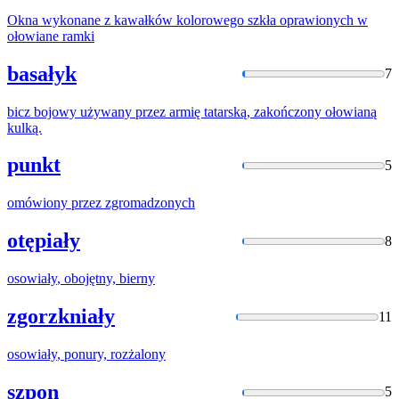
Okna wykonane z kawałków kolorowego szkła oprawionych w
ołowiane
ramki
basałyk
7
bicz bojowy używany przez armię tatarską, zakończony
ołowianą
kulką.
punkt
5
omówiony
przez zgromadzonych
otępiały
8
osowiały
, obojętny, bierny
zgorzkniały
11
osowiały
, ponury, rozżalony
szpon
5