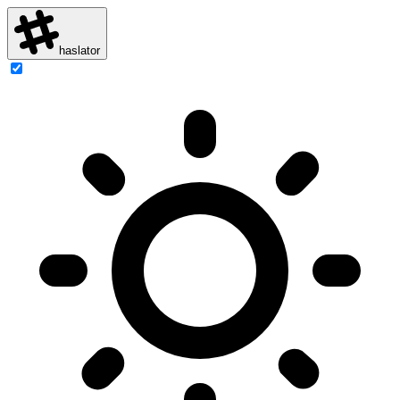
haslator