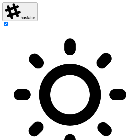
haslator