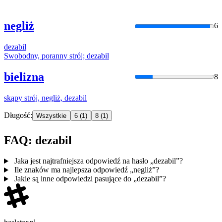
negliż
6
dezabil
Swobodny, poranny strój;
dezabil
bielizna
8
skąpy strój, negliż,
dezabil
Długość:
Wszystkie
6
(1)
8
(1)
FAQ: dezabil
Jaka jest najtrafniejsza odpowiedź na hasło „dezabil”?
Ile znaków ma najlepsza odpowiedź „negliż”?
Jakie są inne odpowiedzi pasujące do „dezabil”?