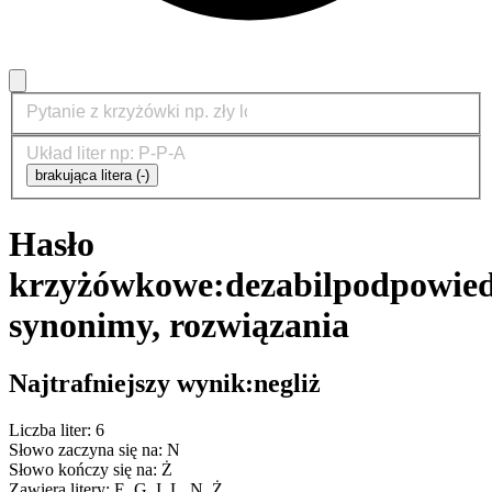
brakująca litera (-)
Hasło
krzyżówkowe:
dezabil
podpowied
synonimy, rozwiązania
Najtrafniejszy wynik:
negliż
Liczba liter: 6
Słowo zaczyna się na: N
Słowo kończy się na: Ż
Zawiera litery: E, G, I, L, N, Ż