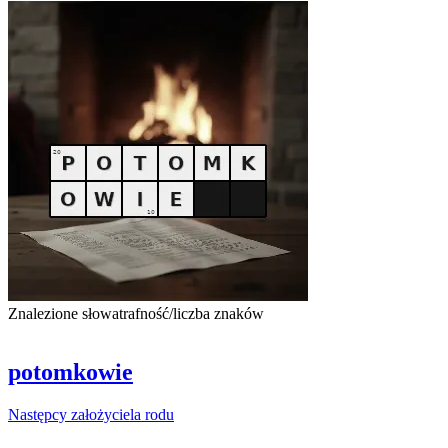
Znalezione słowa
trafność/liczba znaków
potomkowie
Następcy
założyciela
rodu