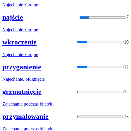
Najechanie
zbrojne
najście
7
Najechanie
zbrojne
wkroczenie
10
Najechanie
zbrojne
przyganienie
12
Najechanie
, ofuknięcie
grzmotnięcie
12
Zajechanie
podczas bijatyki
przymalowanie
13
Zajechanie
podczas bijatyki