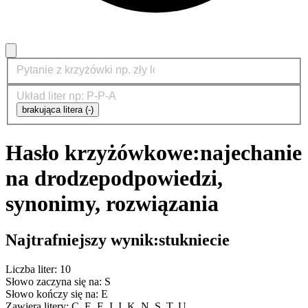
brakująca litera (-)
Hasło krzyżówkowe:
najechanie
na drodze
podpowiedzi,
synonimy, rozwiązania
Najtrafniejszy wynik:
stukniecie
Liczba liter: 10
Słowo zaczyna się na: S
Słowo kończy się na: E
Zawiera litery: C, E, E, I, I, K, N, S, T, U