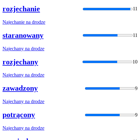
rozjechanie
11
Najechanie
na
drodze
staranowany
11
Najechany
na
drodze
rozjechany
10
Najechany
na
drodze
zawadzony
9
Najechany
na
drodze
potrącony
9
Najechany
na
drodze