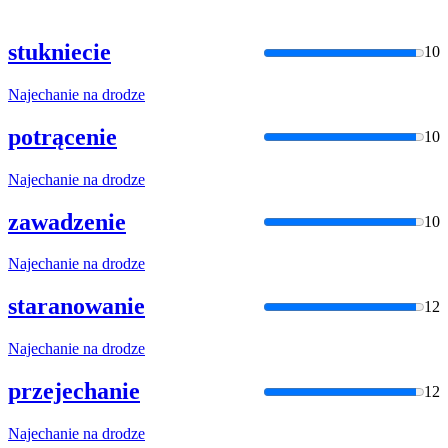
stukniecie
10
Najechanie
na
drodze
potrącenie
10
Najechanie
na
drodze
zawadzenie
10
Najechanie
na
drodze
staranowanie
12
Najechanie
na
drodze
przejechanie
12
Najechanie
na
drodze