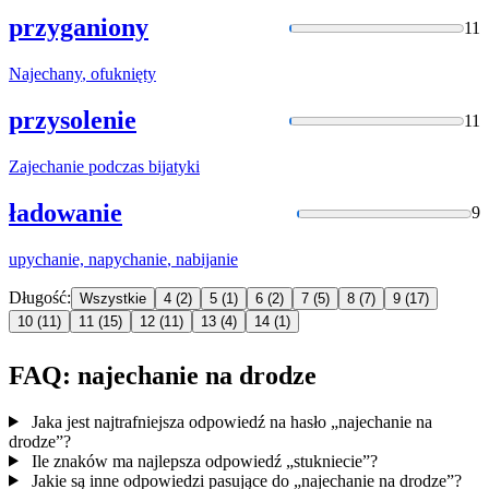
przyganiony
11
Najechany
, ofuknięty
przysolenie
11
Zajechanie
podczas bijatyki
ładowanie
9
upychanie,
napychanie
, nabijanie
Długość:
Wszystkie
4
(2)
5
(1)
6
(2)
7
(5)
8
(7)
9
(17)
10
(11)
11
(15)
12
(11)
13
(4)
14
(1)
FAQ: najechanie na drodze
Jaka jest najtrafniejsza odpowiedź na hasło „najechanie na
drodze”?
Ile znaków ma najlepsza odpowiedź „stukniecie”?
Jakie są inne odpowiedzi pasujące do „najechanie na drodze”?