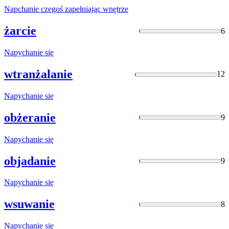
Napchanie
czegoś zapełniając wnętrze
żarcie
6
Napychanie
się
wtranżalanie
12
Napychanie
się
obżeranie
9
Napychanie
się
objadanie
9
Napychanie
się
wsuwanie
8
Napychanie
się