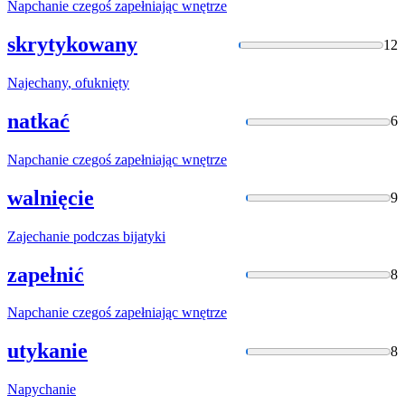
Napchanie
czegoś zapełniając wnętrze
skrytykowany
12
Najechany
, ofuknięty
natkać
6
Napchanie
czegoś zapełniając wnętrze
walnięcie
9
Zajechanie
podczas bijatyki
zapełnić
8
Napchanie
czegoś zapełniając wnętrze
utykanie
8
Napychanie