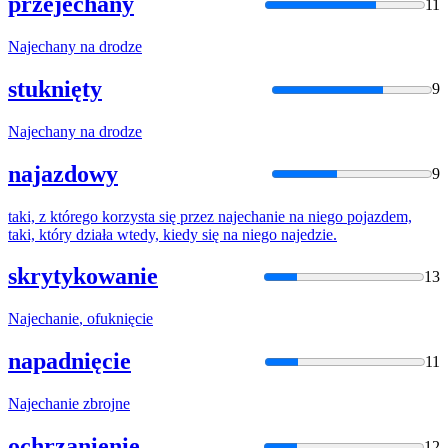
przejechany
11
Najechany
na
drodze
stuknięty
9
Najechany
na
drodze
najazdowy
9
taki, z którego korzysta się przez
najechanie
na
niego pojazdem,
taki, który działa wtedy, kiedy się
na
niego najedzie.
skrytykowanie
13
Najechanie
, ofuknięcie
napadnięcie
11
Najechanie
zbrojne
ochrzanienie
12