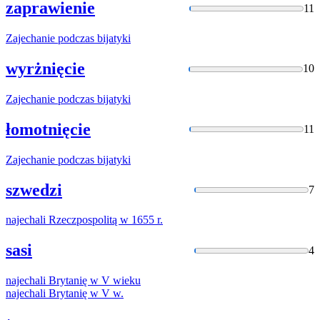
zaprawienie
11
Zajechanie
podczas bijatyki
wyrżnięcie
10
Zajechanie
podczas bijatyki
łomotnięcie
11
Zajechanie
podczas bijatyki
szwedzi
7
najechali
Rzeczpospolitą w 1655 r.
sasi
4
najechali
Brytanię w V wieku
najechali
Brytanię w V w.