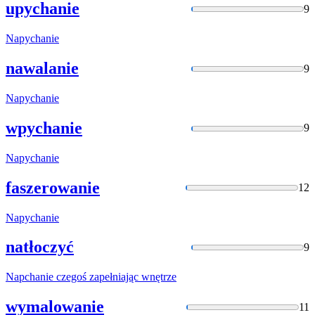
upychanie
9
Napychanie
nawalanie
9
Napychanie
wpychanie
9
Napychanie
faszerowanie
12
Napychanie
natłoczyć
9
Napchanie
czegoś zapełniając wnętrze
wymalowanie
11