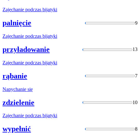
Zajechanie
podczas bijatyki
palnięcie
9
Zajechanie
podczas bijatyki
przyładowanie
13
Zajechanie
podczas bijatyki
rąbanie
7
Napychanie
się
zdzielenie
10
Zajechanie
podczas bijatyki
wypełnić
8