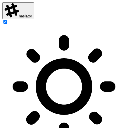
haslator