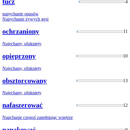
tucz
4
napychanie
opasów
Napychanie
żywych gęsi
ochrzaniony
11
Najechany
, ofuknięty
opieprzony
10
Najechany
, ofuknięty
obsztorcowany
13
Najechany
, ofuknięty
nafaszerować
12
Napchanie
czegoś zapełniając wnętrze
napakować
9