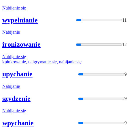
Nabija
nie się
wypełnianie
11
Nabija
nie
ironizowanie
12
Nabija
nie się
kpinkowanie, naigrywanie się,
nabija
nie się
upychanie
9
Nabija
nie
szydzenie
9
Nabija
nie się
wpychanie
9