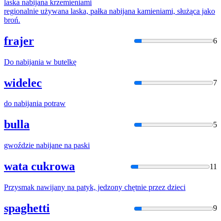
laska
nabija
na krzemieniami
regionalnie używana laska, pałka
nabija
na kamieniami, służąca jako
broń.
frajer
6
Do
nabija
nia w butelkę
widelec
7
do
nabija
nia potraw
bulla
5
gwoździe
nabija
ne na paski
wata cukrowa
11
Przysmak
nawijany
na patyk, jedzony chętnie przez dzieci
spaghetti
9