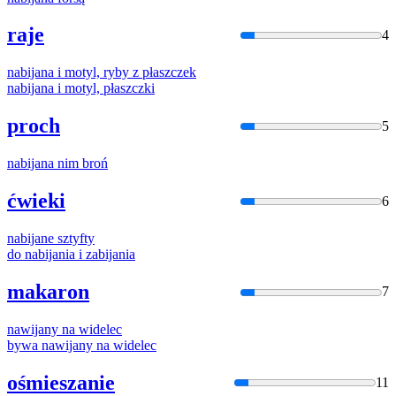
raje
4
nabija
na i motyl, ryby z płaszczek
nabija
na i motyl, płaszczki
proch
5
nabija
na nim broń
ćwieki
6
nabija
ne sztyfty
do
nabija
nia i zabijania
makaron
7
nawijany
na widelec
bywa
nawijany
na widelec
ośmieszanie
11