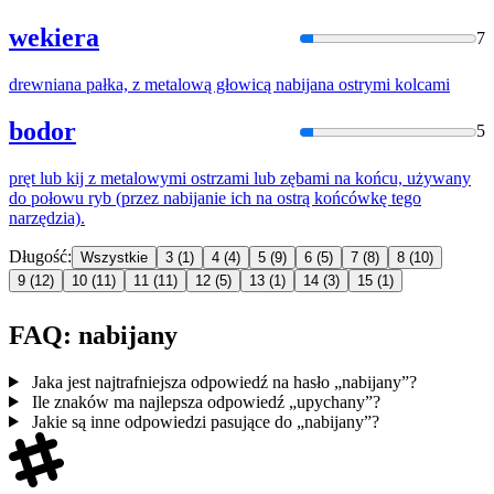
wekiera
7
drewniana pałka, z metalową głowicą
nabija
na ostrymi kolcami
bodor
5
pręt lub kij z metalowymi ostrzami lub zębami na końcu, używany
do połowu ryb (przez
nabija
nie ich na ostrą końcówkę tego
narzędzia).
Długość:
Wszystkie
3
(1)
4
(4)
5
(9)
6
(5)
7
(8)
8
(10)
9
(12)
10
(11)
11
(11)
12
(5)
13
(1)
14
(3)
15
(1)
FAQ: nabijany
Jaka jest najtrafniejsza odpowiedź na hasło „nabijany”?
Ile znaków ma najlepsza odpowiedź „upychany”?
Jakie są inne odpowiedzi pasujące do „nabijany”?