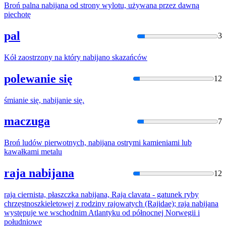
Broń palna
nabija
na od strony wylotu, używana przez dawną
piechotę
pal
3
Kół zaostrzony na który
nabija
no skazańców
polewanie się
12
śmianie się,
nabija
nie się.
maczuga
7
Broń ludów pierwotnych,
nabija
na ostrymi kamieniami lub
kawałkami metalu
raja nabijana
12
raja ciernista, płaszczka
nabija
na, Raja clavata - gatunek ryby
chrzęstnoszkieletowej z rodziny rajowatych (Rajidae); raja
nabija
na
występuje we wschodnim Atlantyku od północnej Norwegii i
południowe