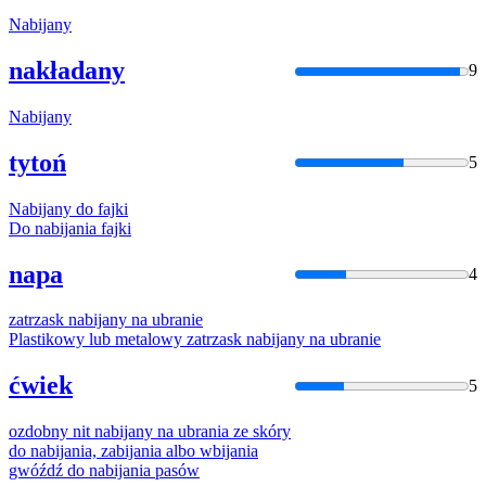
Nabijany
nakładany
9
Nabijany
tytoń
5
Nabijany
do fajki
Do
nabija
nia fajki
napa
4
zatrzask
nabijany
na ubranie
Plastikowy lub metalowy zatrzask
nabijany
na ubranie
ćwiek
5
ozdobny nit
nabijany
na ubrania ze skóry
do
nabija
nia, zabijania albo wbijania
gwóźdź do
nabija
nia pasów