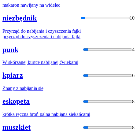
makaron
nawijany
na widelec
niezbędnik
10
Przyrząd do
nabija
nia i czyszczenia fajki
przyrząd do czyszczenia i
nabija
nia fajki
punk
4
W skórzanej kurtce
nabija
nej ćwiekami
kpiarz
6
Znany z
nabija
nia się
eskopeta
8
krótka ręczna broń palna
nabija
na siekańcami
muszkiet
8