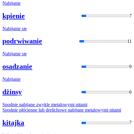
Nabija
nie
kpienie
7
Nabija
nie się
podrwiwanie
11
Nabija
nie się
osadzanie
9
Nabija
nie
dżinsy
6
Spodnie
nabija
ne zwykle metalowymi nitami
Spodnie płócienne lub drelichowe
nabija
ne metalowymi nitami
kitajka
7