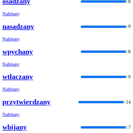
osadzany
8
Nabijany
nasadzany
9
Nabijany
wpychany
8
Nabijany
wtłaczany
9
Nabijany
przytwierdzany
14
Nabijany
wbijany
7