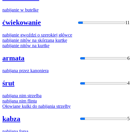
nabija
nie w butelkę
ćwiekowanie
11
nabija
nie gwoździ o szerokiej główce
nabija
nie nitów na skórzaną kurtkę
nabija
nie nitów na kurtkę
armata
6
nabija
na przez kanoniera
śrut
4
nabija
na nim strzelba
nabija
na nim flinta
Ołowiane kulki do
nabija
nia strzelby
kabza
5
nabija
na forsą