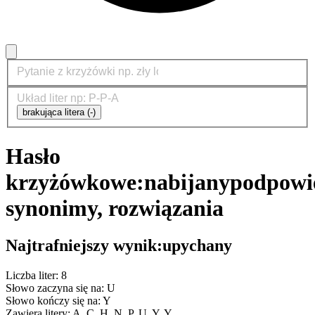
brakująca litera (-)
Hasło
krzyżówkowe:
nabijany
podpowie
synonimy, rozwiązania
Najtrafniejszy wynik:
upychany
Liczba liter: 8
Słowo zaczyna się na: U
Słowo kończy się na: Y
Zawiera litery: A, C, H, N, P, U, Y, Y