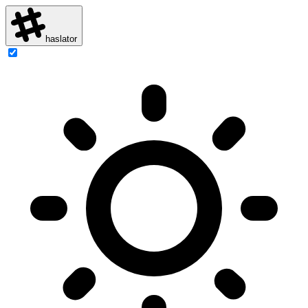
haslator