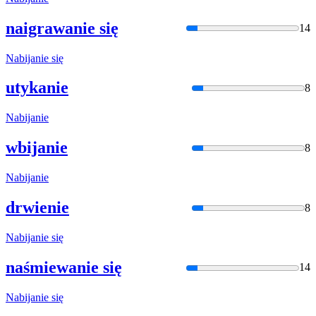
naigrawanie się
14
Nabija
nie się
utykanie
8
Nabija
nie
wbijanie
8
Nabija
nie
drwienie
8
Nabija
nie się
naśmiewanie się
14
Nabija
nie się