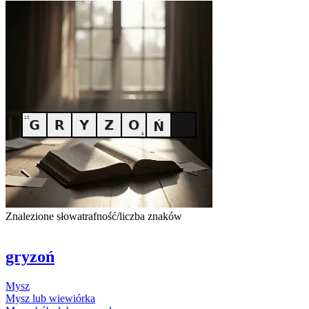
Znalezione słowa
trafność/liczba znaków
gryzoń
Mysz
Mysz
lub wiewiórka