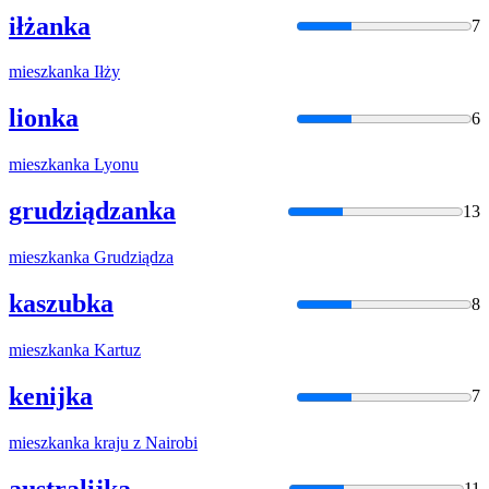
iłżanka
7
mieszkanka
Iłży
lionka
6
mieszkanka
Lyonu
grudziądzanka
13
mieszkanka
Grudziądza
kaszubka
8
mieszkanka
Kartuz
kenijka
7
mieszkanka
kraju z Nairobi
australijka
11