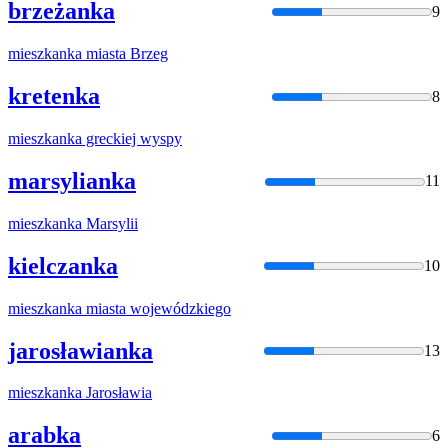
brzeżanka
9
mieszkanka
miasta Brzeg
kretenka
8
mieszkanka
greckiej wyspy
marsylianka
11
mieszkanka
Marsylii
kielczanka
10
mieszkanka
miasta wojewódzkiego
jarosławianka
13
mieszkanka
Jarosławia
arabka
6