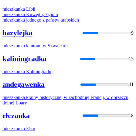
mieszkanka
Libii
mieszkanka
Kuwejtu, Egiptu
mieszkanka
jednego z państw arabskich
bazylejka
9
mieszkanka
kantonu w Szwajcarii
kaliningradka
13
mieszkanka
Kaliningradu
andegawenka
11
mieszkanka
krainy historycznej w zachodniej Francji, w dorzeczu
dolnej Loary
ełczanka
8
mieszkanka
Ełku