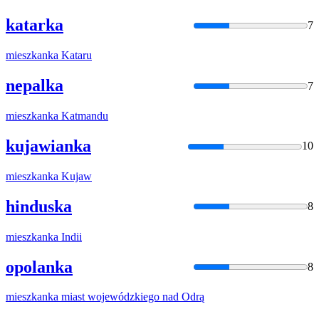
katarka
7
mieszkanka
Kataru
nepalka
7
mieszkanka
Katmandu
kujawianka
10
mieszkanka
Kujaw
hinduska
8
mieszkanka
Indii
opolanka
8
mieszkanka
miast wojewódzkiego nad Odrą