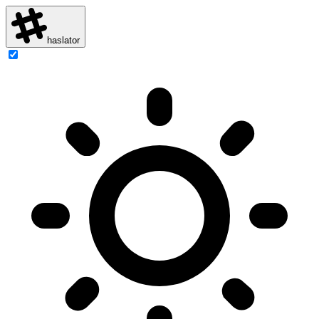
haslator