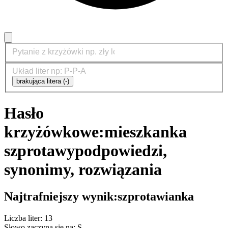
brakująca litera (-)
Hasło
krzyżówkowe:
mieszkanka
szprotawy
podpowiedzi,
synonimy, rozwiązania
Najtrafniejszy wynik:
szprotawianka
Liczba liter: 13
Słowo zaczyna się na: S