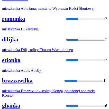
mieszkanka
Abidżanu, miasta w Wybrzeżu Kości Słoniowej
rumunka
7
mieszkanka
Bukaresztu
dilijka
7
mieszkanka
Dili, stolicy Timoru Wschodniego
etiopka
7
mieszkanka
Addis Abeby
brazzawilka
11
mieszkanka
Brazzaville - stolicy Konga, położonej nad rzeką
Kongo
ghanka
6