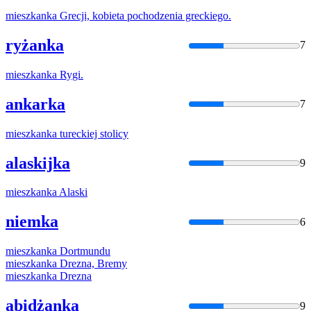
mieszkanka
Grecji, kobieta pochodzenia greckiego.
ryżanka
7
mieszkanka
Rygi.
ankarka
7
mieszkanka
tureckiej stolicy
alaskijka
9
mieszkanka
Alaski
niemka
6
mieszkanka
Dortmundu
mieszkanka
Drezna, Bremy
mieszkanka
Drezna
abidżanka
9