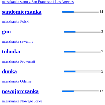
mieszkanka
stanu z San Francisco i Los Angeles
sandomierzanka
14
mieszkanka
Polski
gnu
3
mieszkanka
sawanny
tulonka
7
mieszkanka
Prowansji
dunka
5
mieszkanka
Odense
nowojorczanka
13
mieszkanka
Nowego Jorku