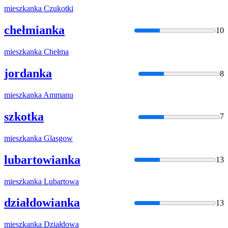
mieszkanka
Czukotki
chełmianka
10
mieszkanka
Chełma
jordanka
8
mieszkanka
Ammanu
szkotka
7
mieszkanka
Glasgow
lubartowianka
13
mieszkanka
Lubartowa
działdowianka
13
mieszkanka
Działdowa