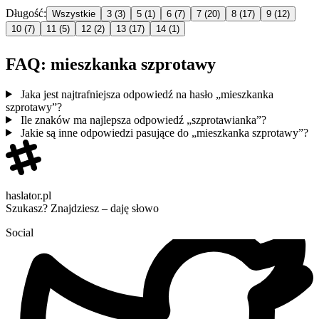
Długość:
Wszystkie
3
(3)
5
(1)
6
(7)
7
(20)
8
(17)
9
(12)
10
(7)
11
(5)
12
(2)
13
(17)
14
(1)
FAQ: mieszkanka szprotawy
Jaka jest najtrafniejsza odpowiedź na hasło „mieszkanka
szprotawy”?
Ile znaków ma najlepsza odpowiedź „szprotawianka”?
Jakie są inne odpowiedzi pasujące do „mieszkanka szprotawy”?
haslator.pl
Szukasz? Znajdziesz – daję słowo
Social