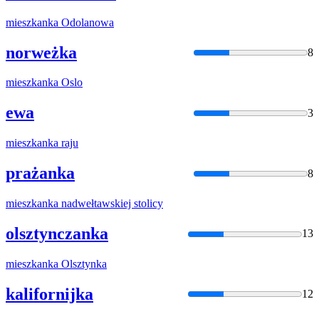
mieszkanka
Odolanowa
norweżka
8
mieszkanka
Oslo
ewa
3
mieszkanka
raju
prażanka
8
mieszkanka
nadwełtawskiej stolicy
olsztynczanka
13
mieszkanka
Olsztynka
kalifornijka
12