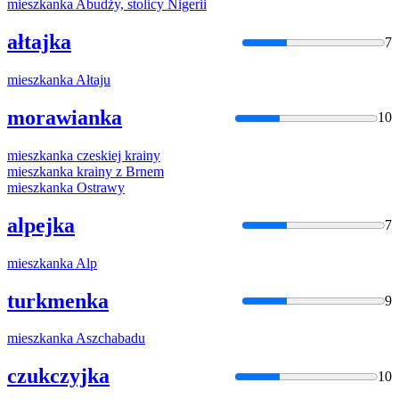
mieszkanka
Abudży, stolicy Nigerii
ałtajka
7
mieszkanka
Ałtaju
morawianka
10
mieszkanka
czeskiej krainy
mieszkanka
krainy z Brnem
mieszkanka
Ostrawy
alpejka
7
mieszkanka
Alp
turkmenka
9
mieszkanka
Aszchabadu
czukczyjka
10