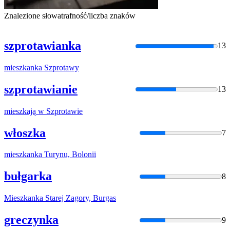
Znalezione słowa
trafność/liczba znaków
szprotawianka
13
mieszkanka
Szprotawy
szprotawianie
13
mieszkają
w
Szprotawi
e
włoszka
7
mieszkanka
Turynu, Bolonii
bułgarka
8
Mieszkanka
Starej Zagory, Burgas
greczynka
9