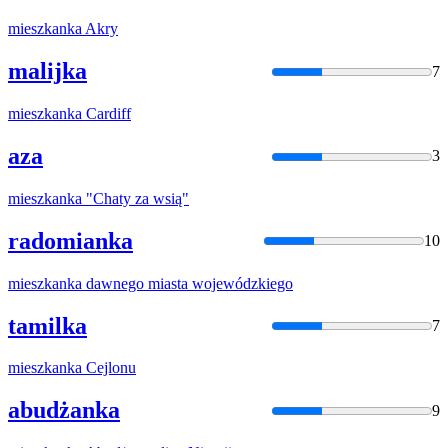
mieszkanka
Akry
malijka
7
mieszkanka
Cardiff
aza
3
mieszkanka
"Chaty za wsią"
radomianka
10
mieszkanka
dawnego miasta wojewódzkiego
tamilka
7
mieszkanka
Cejlonu
abudżanka
9