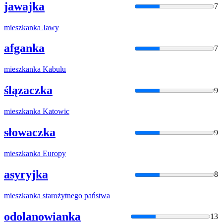
jawajka
7
mieszkanka
Jawy
afganka
7
mieszkanka
Kabulu
ślązaczka
9
mieszkanka
Katowic
słowaczka
9
mieszkanka
Europy
asyryjka
8
mieszkanka
starożytnego państwa
odolanowianka
13