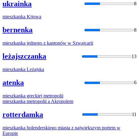
ukrainka
8
mieszkanka
Kijowa
bernenka
8
mieszkanka
jednego z kantonów w Szwajcarii
leżajszczanka
13
mieszkanka
Leżajska
atenka
6
mieszkanka
greckiej metropolii
mieszkanka
metropolii a Akropolem
rotterdamka
11
mieszkanka
holenderskiego miasta z największym portem w
Europie