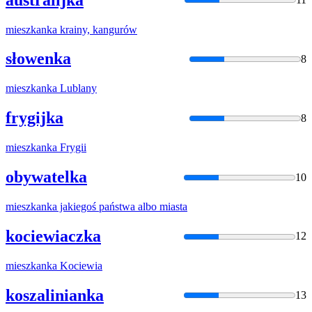
mieszkanka
krainy, kangurów
słowenka
8
mieszkanka
Lublany
frygijka
8
mieszkanka
Frygii
obywatelka
10
mieszkanka
jakiegoś państwa albo miasta
kociewiaczka
12
mieszkanka
Kociewia
koszalinianka
13