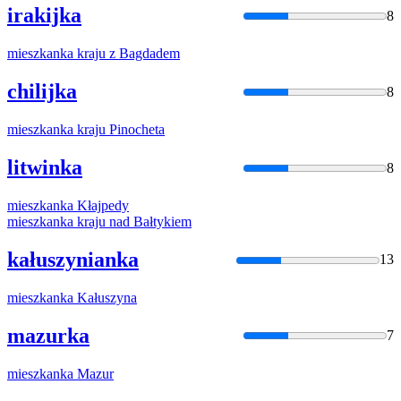
irakijka
8
mieszkanka
kraju z Bagdadem
chilijka
8
mieszkanka
kraju Pinocheta
litwinka
8
mieszkanka
Kłajpedy
mieszkanka
kraju nad Bałtykiem
kałuszynianka
13
mieszkanka
Kałuszyna
mazurka
7
mieszkanka
Mazur