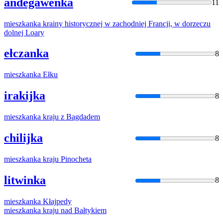
andegawenka
11
mieszkanka
krainy historycznej w zachodniej Francji, w dorzeczu
dolnej Loary
ełczanka
8
mieszkanka
Ełku
irakijka
8
mieszkanka
kraju z Bagdadem
chilijka
8
mieszkanka
kraju Pinocheta
litwinka
8
mieszkanka
Kłajpedy
mieszkanka
kraju nad Bałtykiem