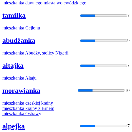
mieszkanka
dawnego miasta wojewódzkiego
tamilka
7
mieszkanka
Cejlonu
abudżanka
9
mieszkanka
Abudży, stolicy Nigerii
ałtajka
7
mieszkanka
Ałtaju
morawianka
10
mieszkanka
czeskiej krainy
mieszkanka
krainy z Brnem
mieszkanka
Ostrawy
alpejka
7