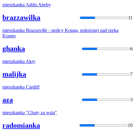
mieszkanka
Addis Abeby
brazzawilka
11
mieszkanka
Brazzaville - stolicy Konga, położonej nad rzeką
Kongo
ghanka
6
mieszkanka
Akry
malijka
7
mieszkanka
Cardiff
aza
3
mieszkanka
"Chaty za wsią"
radomianka
10