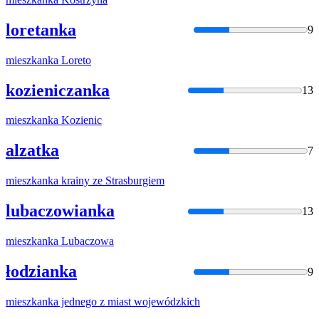
loretanka
9
mieszkanka
Loreto
kozieniczanka
13
mieszkanka
Kozienic
alzatka
7
mieszkanka
krainy ze Strasburgiem
lubaczowianka
13
mieszkanka
Lubaczowa
łodzianka
9
mieszkanka
jednego z miast wojewódzkich