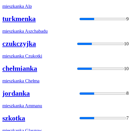
mieszkanka
Alp
turkmenka
9
mieszkanka
Aszchabadu
czukczyjka
10
mieszkanka
Czukotki
chełmianka
10
mieszkanka
Chełma
jordanka
8
mieszkanka
Ammanu
szkotka
7
mieszkanka
Glasgow