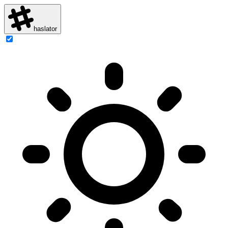
haslator