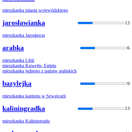
mieszkanka
miasta wojewódzkiego
jarosławianka
13
mieszkanka
Jarosławia
arabka
6
mieszkanka
Libii
mieszkanka
Kuwejtu, Egiptu
mieszkanka
jednego z państw arabskich
bazylejka
9
mieszkanka
kantonu w Szwajcarii
kaliningradka
13
mieszkanka
Kaliningradu