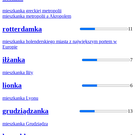
mieszkanka
greckiej metropolii
mieszkanka
metropolii a Akropolem
rotterdamka
11
mieszkanka
holenderskiego miasta z największym portem w
Europie
iłżanka
7
mieszkanka
Iłży
lionka
6
mieszkanka
Lyonu
grudziądzanka
13
mieszkanka
Grudziądza