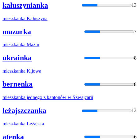
kałuszynianka
13
mieszkanka
Kałuszyna
mazurka
7
mieszkanka
Mazur
ukrainka
8
mieszkanka
Kijowa
bernenka
8
mieszkanka
jednego z kantonów w Szwajcarii
leżajszczanka
13
mieszkanka
Leżajska
atenka
6