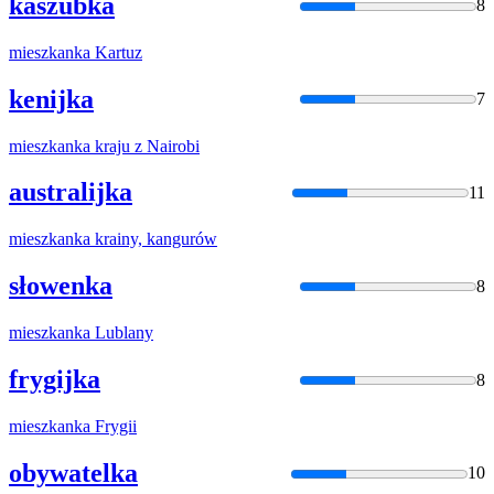
kaszubka
8
mieszkanka
Kartuz
kenijka
7
mieszkanka
kraju z Nairobi
australijka
11
mieszkanka
krainy, kangurów
słowenka
8
mieszkanka
Lublany
frygijka
8
mieszkanka
Frygii
obywatelka
10