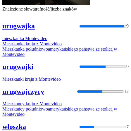
Znalezione słowa
trafność/liczba znaków
urugwajka
9
mieszkanka
Montevideo
Mieszkanka
kraju z
Montevideo
Mieszkanka
południowoamerykańskiego państwa ze stolicą w
Montevideo
urugwajki
9
Mieszkanki
kraju z
Montevideo
urugwajczycy
12
Mieszkańcy
kraju z
Montevideo
Mieszkańcy
południowoamerykańskiego państwa ze stolicą w
Montevideo
włoszka
7