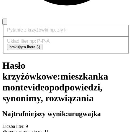
brakująca litera (-)
Hasło
krzyżówkowe:
mieszkanka
montevideo
podpowiedzi,
synonimy, rozwiązania
Najtrafniejszy wynik:
urugwajka
Liczba liter: 9
Słowo zaczyna się na: U