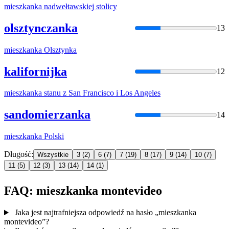
mieszkanka
nadwełtawskiej stolicy
olsztynczanka
13
mieszkanka
Olsztynka
kalifornijka
12
mieszkanka
stanu z San Francisco i Los Angeles
sandomierzanka
14
mieszkanka
Polski
Długość:
Wszystkie
3
(2)
6
(7)
7
(19)
8
(17)
9
(14)
10
(7)
11
(5)
12
(3)
13
(14)
14
(1)
FAQ: mieszkanka montevideo
Jaka jest najtrafniejsza odpowiedź na hasło „mieszkanka
montevideo”?