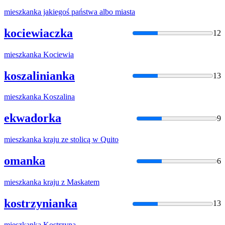
mieszkanka
jakiegoś państwa albo miasta
kociewiaczka
12
mieszkanka
Kociewia
koszalinianka
13
mieszkanka
Koszalina
ekwadorka
9
mieszkanka
kraju ze stolicą w Quito
omanka
6
mieszkanka
kraju z Maskatem
kostrzynianka
13
mieszkanka
Kostrzyna