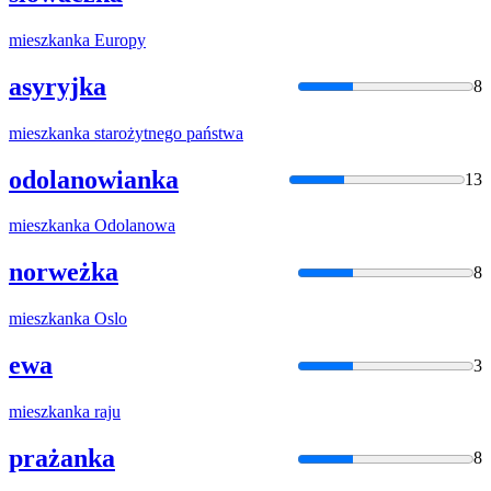
mieszkanka
Europy
asyryjka
8
mieszkanka
starożytnego państwa
odolanowianka
13
mieszkanka
Odolanowa
norweżka
8
mieszkanka
Oslo
ewa
3
mieszkanka
raju
prażanka
8