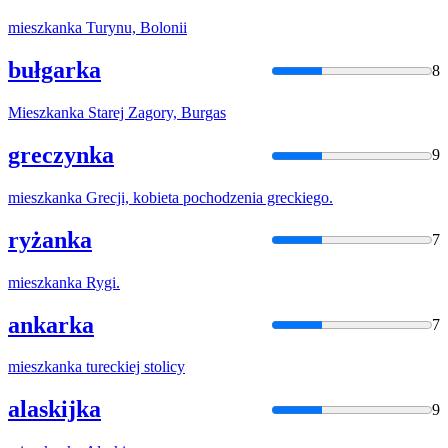
mieszkanka
Turynu, Bolonii
bułgarka
8
Mieszkanka
Starej Zagory, Burgas
greczynka
9
mieszkanka
Grecji, kobieta pochodzenia greckiego.
ryżanka
7
mieszkanka
Rygi.
ankarka
7
mieszkanka
tureckiej stolicy
alaskijka
9