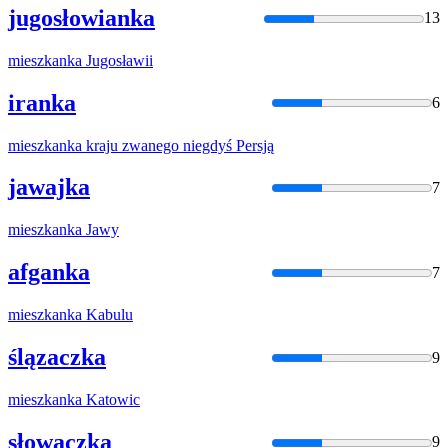
jugosłowianka
13
mieszkanka
Jugosławii
iranka
6
mieszkanka
kraju zwanego niegdyś Persją
jawajka
7
mieszkanka
Jawy
afganka
7
mieszkanka
Kabulu
ślązaczka
9
mieszkanka
Katowic
słowaczka
9