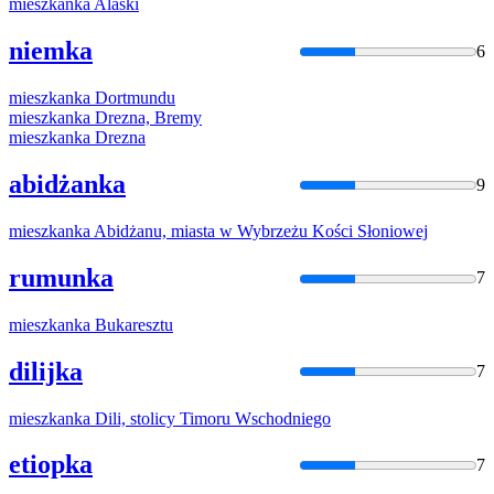
mieszkanka
Alaski
niemka
6
mieszkanka
Dortmundu
mieszkanka
Drezna, Bremy
mieszkanka
Drezna
abidżanka
9
mieszkanka
Abidżanu, miasta w Wybrzeżu Kości Słoniowej
rumunka
7
mieszkanka
Bukaresztu
dilijka
7
mieszkanka
Dili, stolicy Timoru Wschodniego
etiopka
7