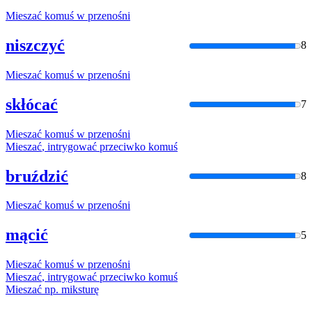
Mieszać
komuś
w
przenośni
niszczyć
8
Mieszać
komuś
w
przenośni
skłócać
7
Mieszać
komuś
w
przenośni
Mieszać
, intrygować przeciwko
komuś
bruździć
8
Mieszać
komuś
w
przenośni
mącić
5
Mieszać
komuś
w
przenośni
Mieszać
, intrygować przeciwko
komuś
Mieszać
np. miksturę