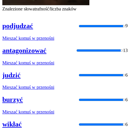
Znalezione słowa
trafność/liczba znaków
podjudzać
9
Mieszać
komuś
w
przenośni
antagonizować
13
Mieszać
komuś
w
przenośni
judzić
6
Mieszać
komuś
w
przenośni
burzyć
6
Mieszać
komuś
w
przenośni
wikłać
6