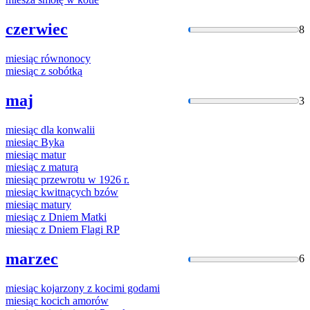
czerwiec
8
miesiąc
równonocy
miesiąc
z sobótką
maj
3
miesiąc
dla konwalii
miesiąc
Byka
miesiąc
matur
miesiąc
z maturą
miesiąc
przewrotu
w
1926 r.
miesiąc
kwitnących bzów
miesiąc
matury
miesiąc
z Dniem Matki
miesiąc
z Dniem Flagi RP
marzec
6
miesiąc
kojarzony z kocimi godami
miesiąc
kocich amorów