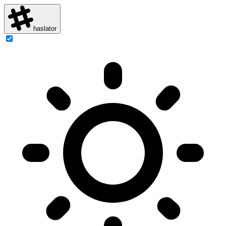
haslator