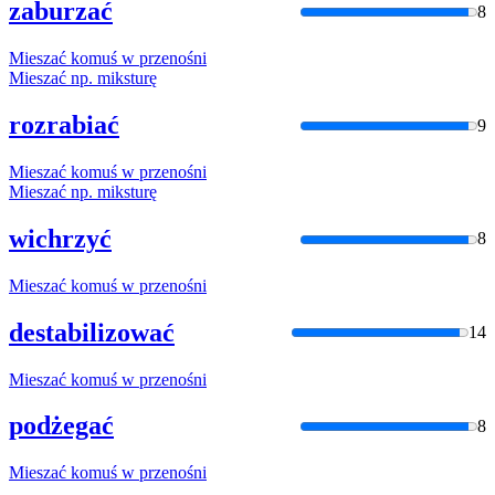
zaburzać
8
Mieszać
komuś
w
przenośni
Mieszać
np. miksturę
rozrabiać
9
Mieszać
komuś
w
przenośni
Mieszać
np. miksturę
wichrzyć
8
Mieszać
komuś
w
przenośni
destabilizować
14
Mieszać
komuś
w
przenośni
podżegać
8
Mieszać
komuś
w
przenośni