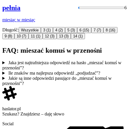
pełnia
6
miesiąc
w
miesiąc
Długość:
Wszystkie
3
(1)
4
(2)
5
(3)
6
(15)
7
(7)
8
(16)
9
(8)
10
(7)
11
(1)
12
(3)
13
(3)
14
(1)
FAQ: mieszać komuś w przenośni
Jaka jest najtrafniejsza odpowiedź na hasło „mieszać komuś w
przenośni”?
Ile znaków ma najlepsza odpowiedź „podjudzać”?
Jakie są inne odpowiedzi pasujące do „mieszać komuś w
przenośni”?
haslator.pl
Szukasz? Znajdziesz – daję słowo
Social