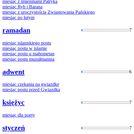
miesiąc
z imieninami Patryka
miesiąc
Ryb i Barana
miesiąc
z uroczystością Zwiastowania Pańskiego
miesiąc
po lutym
ramadan
7
miesiąc
islamskiego postu
miesiąc
postu
w
islamie
miesiąc
postu u mahometan
miesiąc
postu muzułmanina
adwent
6
miesiąc
czekania na gwiazdkę
miesiąc
postu przed Gwiazdką
księżyc
7
miesiąc
dla poety
styczeń
7