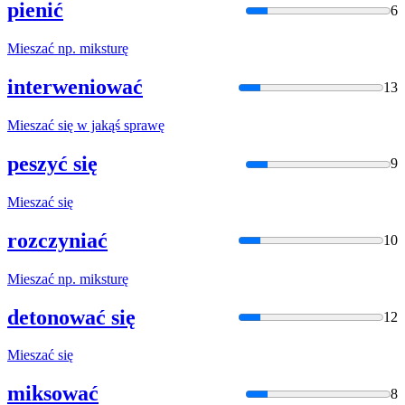
pienić
6
Mieszać
np. miksturę
interweniować
13
Mieszać
się
w
jakąś sprawę
peszyć się
9
Mieszać
się
rozczyniać
10
Mieszać
np. miksturę
detonować się
12
Mieszać
się
miksować
8