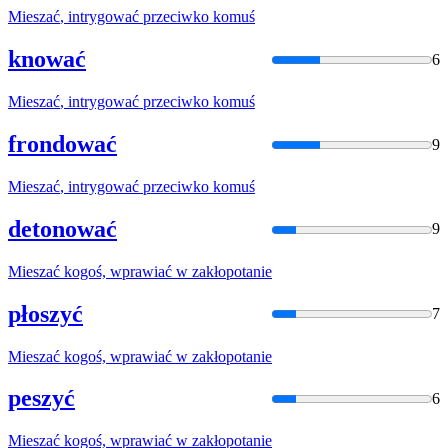
Mieszać
, intrygować przeciwko
komuś
knować
6
Mieszać
, intrygować przeciwko
komuś
frondować
9
Mieszać
, intrygować przeciwko
komuś
detonować
9
Mieszać
kogoś, wprawiać
w
zakłopotanie
płoszyć
7
Mieszać
kogoś, wprawiać
w
zakłopotanie
peszyć
6
Mieszać
kogoś, wprawiać
w
zakłopotanie