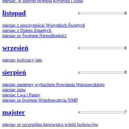
miesiąc
,
w
którym świętują Krystyna i Anna
listopad
8
miesiąc
z uroczystością Wszystkich Świętych
miesiąc
z Dniem Zmarłych
miesiąc
ze Świętem Niepodległości
wrzesień
8
miesiąc
kończący lato
sierpień
8
miesiąc
pamiętny wybuchem Powstania Warszawskiego
miesiąc
żniw
miesiąc
Lwa i Panny
miesiąc
ze świętem Wniebowzięcia NMP
majster
7
miesiąc
ze szczególną kierownicą wśród fachowców