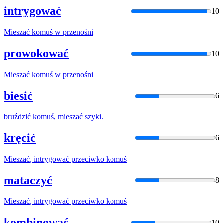
intrygować
10
Mieszać
komuś
w
przenośni
prowokować
10
Mieszać
komuś
w
przenośni
biesić
6
bruździć
komuś
,
mieszać
szyki.
kręcić
6
Mieszać
, intrygować przeciwko
komuś
mataczyć
8
Mieszać
, intrygować przeciwko
komuś
kombinować
10