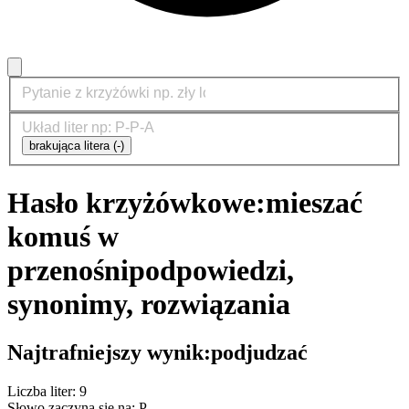
brakująca litera (-)
Hasło krzyżówkowe:
mieszać
komuś w
przenośni
podpowiedzi,
synonimy, rozwiązania
Najtrafniejszy wynik:
podjudzać
Liczba liter: 9
Słowo zaczyna się na: P