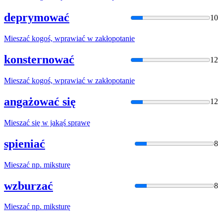
deprymować
10
Mieszać
kogoś, wprawiać
w
zakłopotanie
konsternować
12
Mieszać
kogoś, wprawiać
w
zakłopotanie
angażować się
12
Mieszać
się
w
jakąś sprawę
spieniać
8
Mieszać
np. miksturę
wzburzać
8
Mieszać
np. miksturę