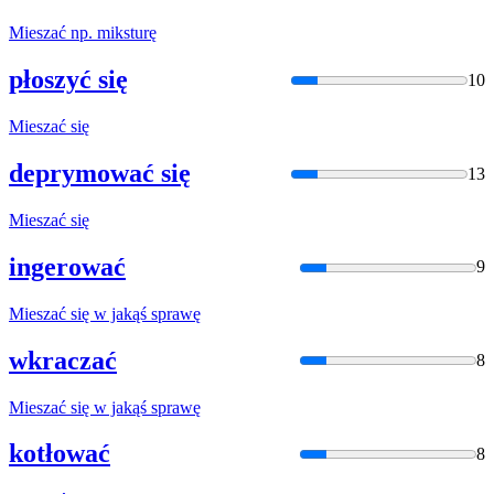
Mieszać
np. miksturę
płoszyć się
10
Mieszać
się
deprymować się
13
Mieszać
się
ingerować
9
Mieszać
się
w
jakąś sprawę
wkraczać
8
Mieszać
się
w
jakąś sprawę
kotłować
8