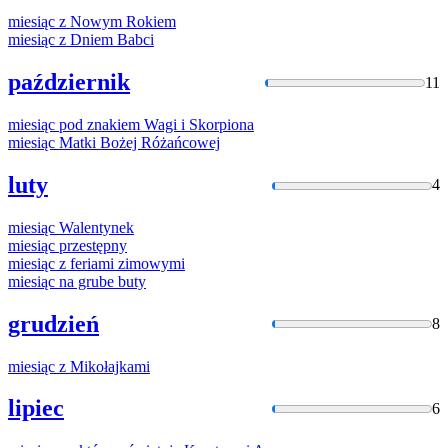
miesiąc
z Nowym Rokiem
miesiąc
z Dniem Babci
październik
11
miesiąc
pod znakiem Wagi i Skorpiona
miesiąc
Matki Bożej Różańcowej
luty
4
miesiąc
Walentynek
miesiąc
przestępny
miesiąc
z feriami zimowymi
miesiąc
na grube buty
grudzień
8
miesiąc
z Mikołajkami
lipiec
6