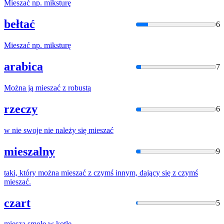
Mieszać
np. miksturę
bełtać
6
Mieszać
np. miksturę
arabica
7
Można ją
mieszać
z robustą
rzeczy
6
w
nie swoje nie należy się
mieszać
mieszalny
9
taki, który można
mieszać
z czymś innym, dający się z czymś
mieszać
.
czart
5
miesza
smołę
w
kotle