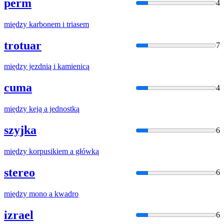
perm
4
między
karbonem i triasem
trotuar
7
między
jezdnią i kamienicą
cuma
4
między
keją
a
jednostką
szyjka
6
między
korpusikiem
a
główką
stereo
6
między
mono
a
kwadro
izrael
6