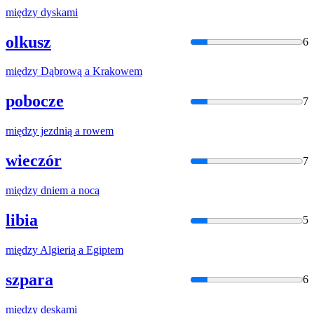
między
dyskami
olkusz
6
między
Dąbrową
a
Krakowem
pobocze
7
między
jezdnią
a
rowem
wieczór
7
między
dniem
a
nocą
libia
5
między
Algierią
a
Egiptem
szpara
6
między
deskami