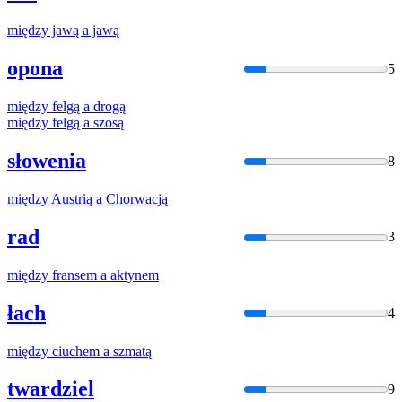
między
jawą
a
jawą
opona
5
między
felgą
a
drogą
między
felgą
a
szosą
słowenia
8
między
Austrią
a
Chorwacją
rad
3
między
fransem
a
aktynem
łach
4
między
ciuchem
a
szmatą
twardziel
9