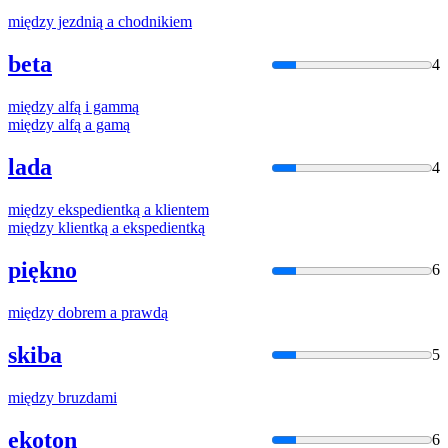
między
jezdnią
a
chodnikiem
beta
4
między
alfą i gammą
między
alfą
a
gamą
lada
4
między
ekspedientką
a
klientem
między
klientką
a
ekspedientką
piękno
6
między
dobrem
a
prawdą
skiba
5
między
bruzdami
ekoton
6