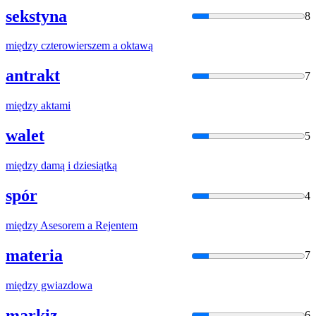
sekstyna
8
między
czterowierszem
a
oktawą
antrakt
7
między
aktami
walet
5
między
damą i dziesiątką
spór
4
między
Asesorem
a
Rejentem
materia
7
między
gwiazdowa
markiz
6