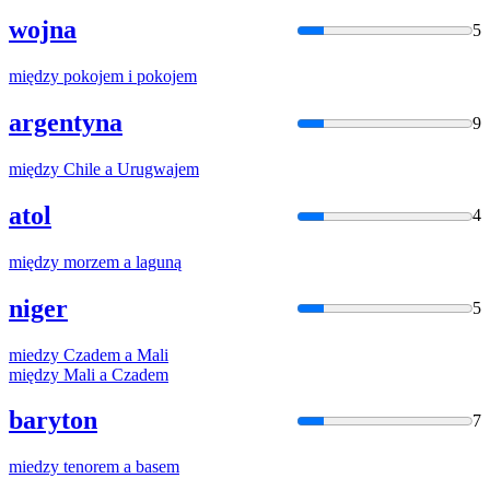
wojna
5
między
pokojem i pokojem
argentyna
9
między
Chile
a
Urugwajem
atol
4
między
morzem
a
laguną
niger
5
miedzy
Czadem
a
Mali
między
Mali
a
Czadem
baryton
7
miedzy
tenorem
a
basem