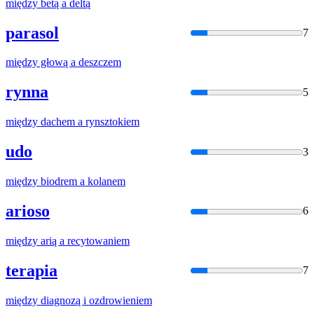
między
betą
a
deltą
parasol
7
między
głową
a
deszczem
rynna
5
między
dachem
a
rynsztokiem
udo
3
między
biodrem
a
kolanem
arioso
6
między
arią
a
recytowaniem
terapia
7
między
diagnozą i ozdrowieniem