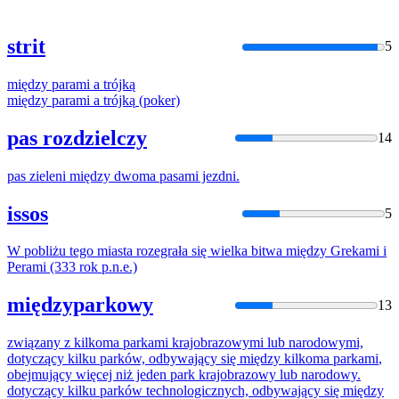
strit
5
między
parami
a
trójką
między
parami
a
trójką
(poker)
pas rozdzielczy
14
pas zieleni
między
dwoma
pasami
jezdni.
issos
5
W pobliżu tego miasta rozegrała się wielka bitwa
między
Grekami i
Perami
(333 rok p.n.e.)
międzyparkowy
13
związany z kilkoma
parkami
krajobrazowymi lub narodowymi,
dotyczący kilku parków, odbywający się
między
kilkoma
parkami
,
obejmujący więcej niż jeden park krajobrazowy lub narodowy.
dotyczący kilku parków technologicznych, odbywający się
między