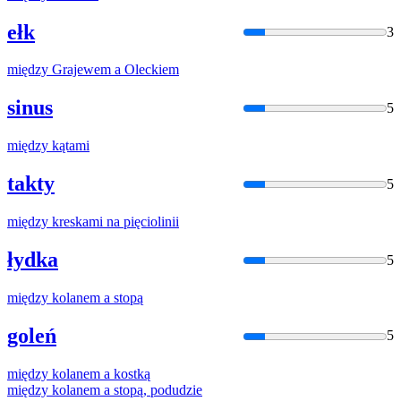
ełk
3
między
Grajewem
a
Oleckiem
sinus
5
między
kątami
takty
5
między
kreskami na pięciolinii
łydka
5
między
kolanem
a
stopą
goleń
5
między
kolanem
a
kostką
między
kolanem
a
stopą, podudzie