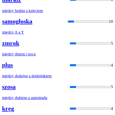
między
hrabią
a
księciem
samogłoska
10
między
A
a
Y
zmrok
5
między
dniem i nocą
plus
4
między
dodajną
a
dodajnikiem
szosa
5
między
duktem
a
autostradą
kręg
4