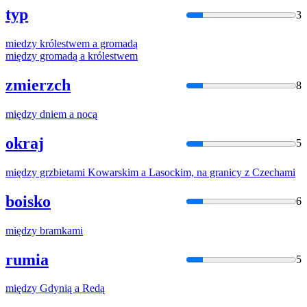
typ
3
miedzy
królestwem
a
gromadą
między
gromadą
a
królestwem
zmierzch
8
między
dniem
a
nocą
okraj
5
między
grzbietami Kowarskim
a
Lasockim, na granicy z Czechami
boisko
6
między
bramkami
rumia
5
między
Gdynią
a
Redą