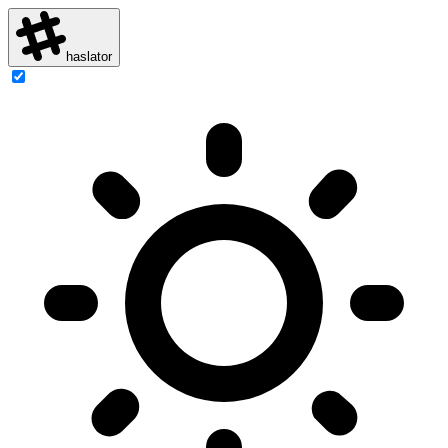
haslator