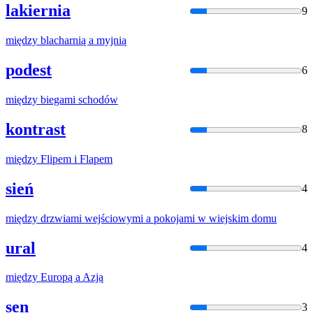
lakiernia
9
między
blacharnią
a
myjnią
podest
6
między
biegami schodów
kontrast
8
między
Flipem i Flapem
sień
4
między
drzwiami wejściowymi
a
pokojami w wiejskim domu
ural
4
między
Europą
a
Azją
sen
3