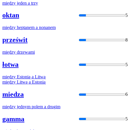
między
jeden
a
trzy
oktan
5
między
heptanem
a
nonanem
prześwit
8
między
drzewami
łotwa
5
między
Estonią
a
Litwą
między
Litwą
a
Estonią
miedza
6
między
jednym polem
a
drugim
gamma
5