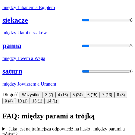
między
Libanem
a
Egiptem
siekacze
8
między
kłami u ssaków
panna
5
między
Lwem
a
Wagą
saturn
6
między
Jowiszem
a
Uranem
Długość:
Wszystkie
3
(7)
4
(16)
5
(24)
6
(15)
7
(13)
8
(8)
9
(4)
10
(1)
13
(1)
14
(1)
FAQ: między parami a trójką
Jaka jest najtrafniejsza odpowiedź na hasło „między parami a
trójką”?