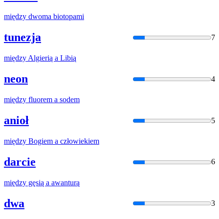
między
dwoma biotopami
tunezja
7
między
Algierią
a
Libią
neon
4
między
fluorem
a
sodem
anioł
5
między
Bogiem
a
człowiekiem
darcie
6
między
gęsią
a
awanturą
dwa
3