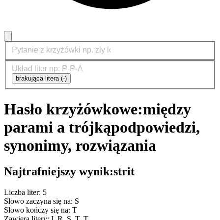
brakująca litera (-)
Hasło krzyżówkowe:
między
parami a trójką
podpowiedzi,
synonimy, rozwiązania
Najtrafniejszy wynik:
strit
Liczba liter: 5
Słowo zaczyna się na: S
Słowo kończy się na: T
Zawiera litery: I, R, S, T, T