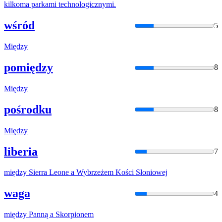
kilkoma
parkami
technologicznymi.
wśród
5
Między
pomiędzy
8
Między
pośrodku
8
Między
liberia
7
między
Sierra Leone
a
Wybrzeżem Kości Słoniowej
waga
4
między
Panną
a
Skorpionem