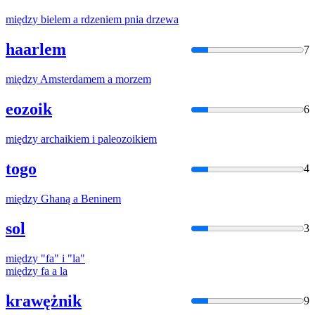
między
bielem
a
rdzeniem pnia drzewa
haarlem
7
między
Amsterdamem
a
morzem
eozoik
6
między
archaikiem i paleozoikiem
togo
4
między
Ghaną
a
Beninem
sol
3
między
"fa" i "la"
między
fa
a
la
krawężnik
9