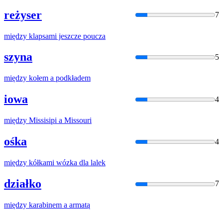
reżyser
7
między
klapsami jeszcze poucza
szyna
5
między
kołem
a
podkładem
iowa
4
między
Missisipi
a
Missouri
ośka
4
między
kółkami wózka dla lalek
działko
7
między
karabinem
a
armatą