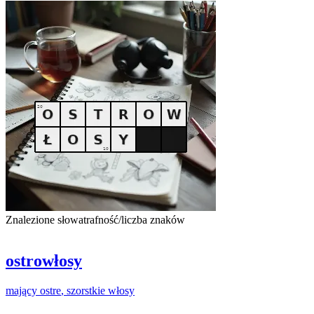
Znalezione słowa
trafność/liczba znaków
ostrowłosy
mający
ostre
,
szorstkie
włosy