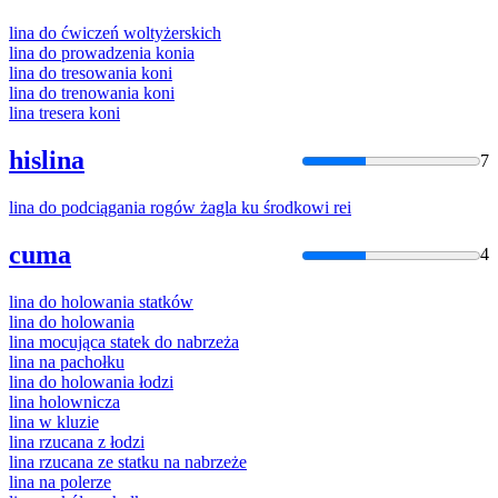
lina
do ćwiczeń woltyżerskich
lina
do prowadzenia konia
lina
do tresowania koni
lina
do trenowania koni
lina
tresera koni
hislina
7
lina
do podciągania rogów żagla ku środkowi rei
cuma
4
lina
do holowania statków
lina
do holowania
lina
mocująca statek do nabrzeża
lina
na pachołku
lina
do holowania łodzi
lina
holownicza
lina
w kluzie
lina
rzucana z łodzi
lina
rzucana ze statku na nabrzeże
lina
na polerze