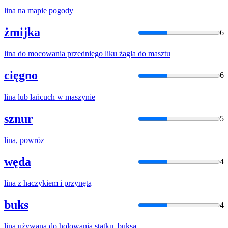
lina
na mapie pogody
żmijka
6
lina
do mocowania przedniego liku żagla do masztu
cięgno
6
lina
lub łańcuch w maszynie
sznur
5
lina
, powróz
węda
4
lina
z haczykiem i przynętą
buks
4
lina
używana do holowania statku, buksa