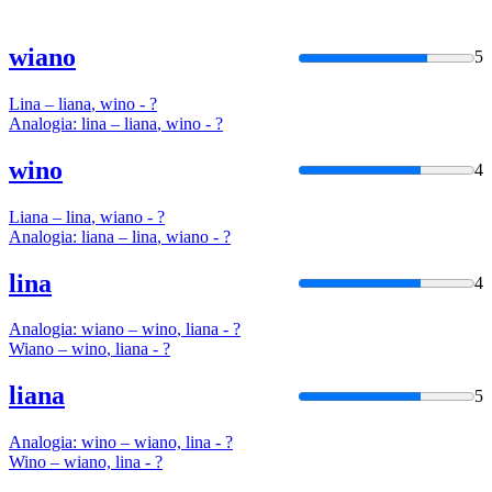
wiano
5
Lina
–
liana
,
wino
- ?
Analogia:
lina
–
liana
,
wino
- ?
wino
4
Liana
–
lina
,
wian
o - ?
Analogia:
liana
–
lina
,
wian
o - ?
lina
4
Analogia:
wian
o –
wino
,
liana
- ?
Wian
o –
wino
,
liana
- ?
liana
5
Analogia:
wino
–
wian
o,
lina
- ?
Wino
–
wian
o,
lina
- ?