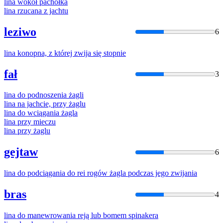
lina
wokół pachołka
lina
rzucana z jachtu
leziwo
6
lina
konopna, z której zwija się stopnie
fał
3
lina
do podnoszenia żagli
lina
na jachcie, przy żaglu
lina
do wciągania żagla
lina
przy mieczu
lina
przy żaglu
gejtaw
6
lina
do podciągania do rei rogów żagla podczas jego zwijania
bras
4
lina
do manewrowania reją lub bomem spinakera