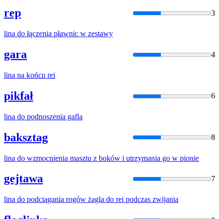
rep
3
lina
do łączenia pławnic w zestawy
gara
4
lina
na końcu rei
pikfał
6
lina
do podnoszenia gafla
baksztag
8
lina
do wzmocnienia masztu z boków i utrzymania go w pionie
gejtawa
7
lina
do podciągania rogów żagla do rei podczas zwijania