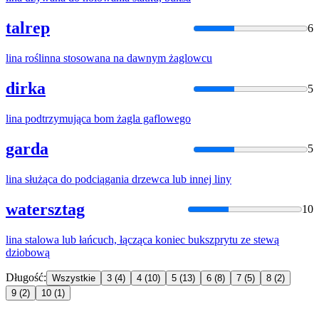
talrep
6
lina
roślinna stosowana na dawnym żaglowcu
dirka
5
lina
podtrzymująca bom żagla gaflowego
garda
5
lina
służąca do podciągania drzewca lub innej
liny
watersztag
10
lina
stalowa lub łańcuch, łącząca koniec bukszprytu ze stewą
dziobową
Długość:
Wszystkie
3
(4)
4
(10)
5
(13)
6
(8)
7
(5)
8
(2)
9
(2)
10
(1)