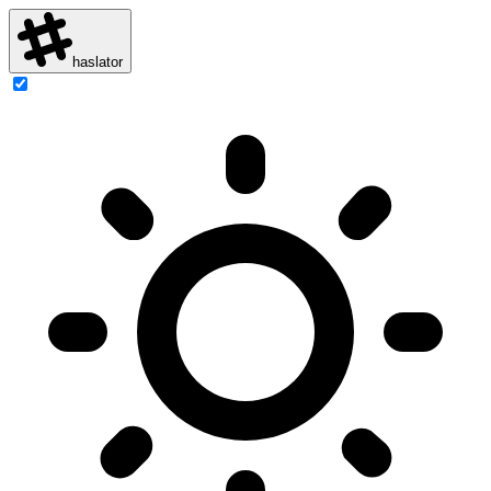
haslator