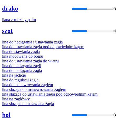
drako
5
liana
z rodziny palm
szot
4
lina
do naciągania i ustawiania żagla
lina
do ustawiania żagla pod odpowiednim kątem
lina
do stawiania żagla
lina
mocowana do bomu
lina
do ustawiania żagla do wiatru
lina
do naciągania żagli
lina
do naciągania żagla
lina
na jachcie
lina
do regulacji żagla
lina
do manewrowania żaglem
lina
służąca do manewrowania żaglem
lina
służąca do ustawiania żagla pod odpowiednim kątem
lina
na żaglówce
lina
służąca do ustawiana żagla
hol
3