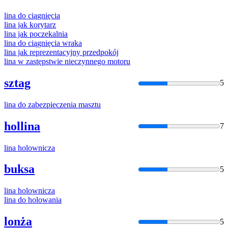
lina
do ciągnięcia
lina
jak korytarz
lina
jak poczekalnia
lina
do ciągnięcia wraka
lina
jak reprezentacyjny przedpokój
lina
w zastępstwie nieczynnego motoru
sztag
5
lina
do zabezpieczenia masztu
hollina
7
lina
holownicza
buksa
5
lina
holownicza
lina
do holowania
lonża
5