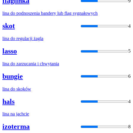
flaglinka
9
lina
do podnoszenia bandery lub flag sygnałowych
skot
4
lina
do regulacji żagla
lasso
5
lina
do zarzucania i chwytania
bungie
6
lina
do skoków
hals
4
lina
na jachcie
izoterma
8