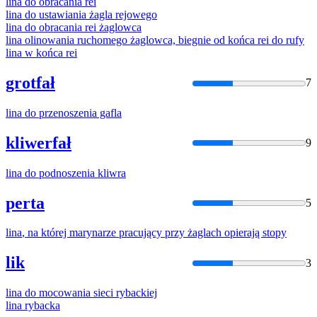
lina
do obracania rei
lina
do ustawiania żagla rejowego
lina
do obracania rei żaglowca
lina
olinowania ruchomego żaglowca, biegnie od końca rei do rufy
lina
w końca rei
grotfał
7
lina
do przenoszenia gafla
kliwerfał
9
lina
do podnoszenia kliwra
perta
5
lina
, na której marynarze pracujący przy żaglach opierają stopy
lik
3
lina
do mocowania sieci rybackiej
lina
rybacka