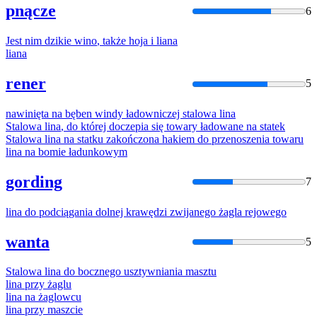
pnącze
6
Jest nim dzikie
wino
, także hoja i
liana
liana
rener
5
nawinięta na bęben
win
dy ładowniczej stalowa
lina
Stalowa
lina
, do której doczepia się towary ładowane na statek
Stalowa
lina
na statku zakończona hakiem do przenoszenia towaru
lina
na bomie ładunkowym
gording
7
lina
do podciągania dolnej krawędzi zwijanego żagla rejowego
wanta
5
Stalowa
lina
do bocznego usztywniania masztu
lina
przy żaglu
lina
na żaglowcu
lina
przy maszcie