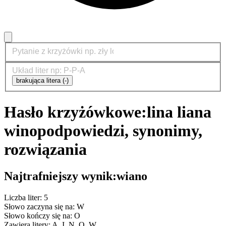
brakująca litera (-)
Hasło krzyżówkowe:
lina liana
wino
podpowiedzi, synonimy,
rozwiązania
Najtrafniejszy wynik:
wiano
Liczba liter: 5
Słowo zaczyna się na: W
Słowo kończy się na: O
Zawiera litery: A, I, N, O, W