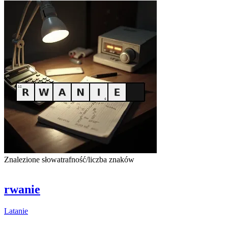
Znalezione słowa
trafność/liczba znaków
rwanie
Latanie