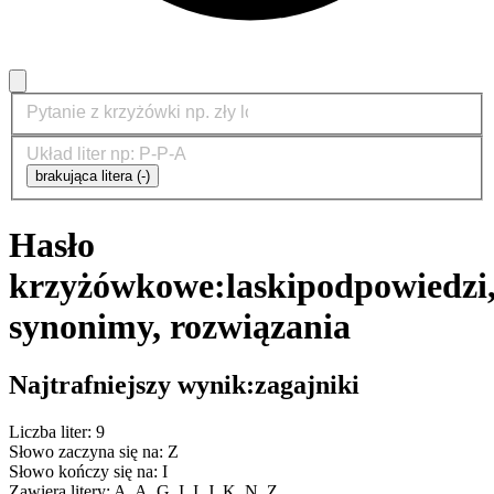
brakująca litera (-)
Hasło
krzyżówkowe:
laski
podpowiedzi
synonimy, rozwiązania
Najtrafniejszy wynik:
zagajniki
Liczba liter: 9
Słowo zaczyna się na: Z
Słowo kończy się na: I
Zawiera litery: A, A, G, I, I, J, K, N, Z