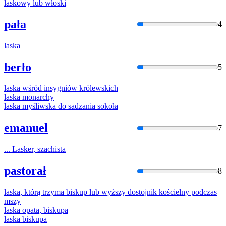
lasko
wy lub włoski
pała
4
laska
berło
5
laska
wśród insygniów królewskich
laska
monarchy
laska
myśliwska do sadzania sokoła
emanuel
7
...
Laske
r, szachista
pastorał
8
laska
, którą trzyma biskup lub wyższy dostojnik kościelny podczas
mszy
laska
opata, biskupa
laska
biskupa