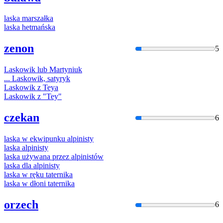
laska
marszałka
laska
hetmańska
zenon
5
Lasko
wik lub Martyniuk
...
Lasko
wik, satyryk
Lasko
wik z Teya
Lasko
wik z "Tey"
czekan
6
laska
w ekwipunku alpinisty
laska
alpinisty
laska
używana przez alpinistów
laska
dla alpinisty
laska
w ręku taternika
laska
w dłoni taternika
orzech
6