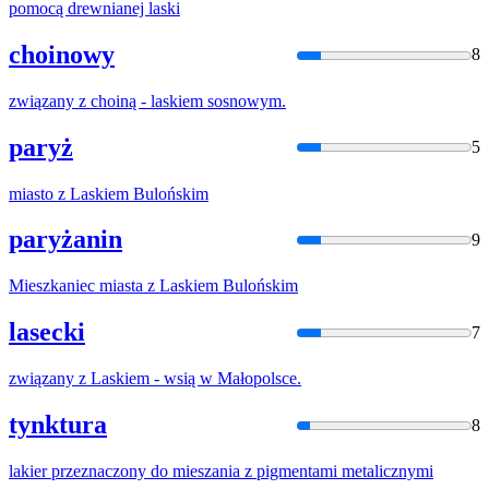
pomocą drewnianej
laski
choinowy
8
związany z choiną -
laski
em sosnowym.
paryż
5
miasto z
Laski
em Bulońskim
paryżanin
9
Mieszkaniec miasta z
Laski
em Bulońskim
lasecki
7
związany z
Laski
em - wsią w Małopolsce.
tynktura
8
laki
er przeznaczony do mieszania z pigmentami metalicznymi