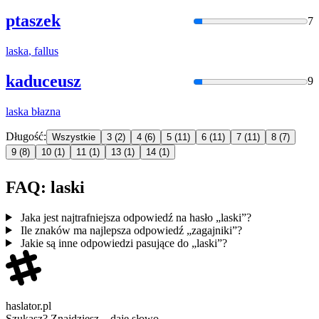
ptaszek
7
laska
, fallus
kaduceusz
9
laska
błazna
Długość:
Wszystkie
3
(2)
4
(6)
5
(11)
6
(11)
7
(11)
8
(7)
9
(8)
10
(1)
11
(1)
13
(1)
14
(1)
FAQ: laski
Jaka jest najtrafniejsza odpowiedź na hasło „laski”?
Ile znaków ma najlepsza odpowiedź „zagajniki”?
Jakie są inne odpowiedzi pasujące do „laski”?
haslator.pl
Szukasz? Znajdziesz – daję słowo