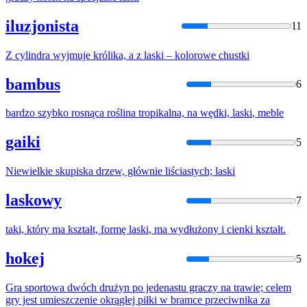
iluzjonista
11
Z cylindra wyjmuje królika, a z
laski
– kolorowe chustki
bambus
6
bardzo szybko rosnąca roślina tropikalna, na wędki,
laski
, meble
gaiki
5
Niewielkie skupiska drzew, głównie liściastych;
laski
laskowy
7
taki, który ma kształt, formę
laski
, ma wydłużony i cienki kształt.
hokej
5
Gra sportowa dwóch drużyn po jedenastu graczy na trawie; celem
gry jest umieszczenie okrągłej piłki w bramce przeciwnika za