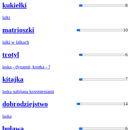
kukiełki
8
lalki
matrioszki
10
lalki
w lalkach
trotyl
6
laska
- dynamit, kostka - ?
kitajka
7
laska
nabijana krzemieniami
dobrodziejstwo
14
laska
buława
6