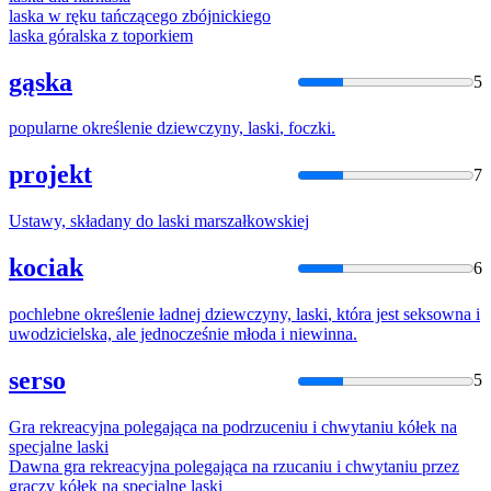
laska
w ręku tańczącego zbójnickiego
laska
góralska z toporkiem
gąska
5
popularne określenie dziewczyny,
laski
, foczki.
projekt
7
Ustawy, składany do
laski
marszałkowskiej
kociak
6
pochlebne określenie ładnej dziewczyny,
laski
, która jest seksowna i
uwodzicielska, ale jednocześnie młoda i niewinna.
serso
5
Gra rekreacyjna polegająca na podrzuceniu i chwytaniu kółek na
specjalne
laski
Dawna gra rekreacyjna polegająca na rzucaniu i chwytaniu przez
graczy kółek na specjalne
laski