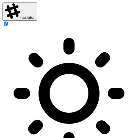
haslator