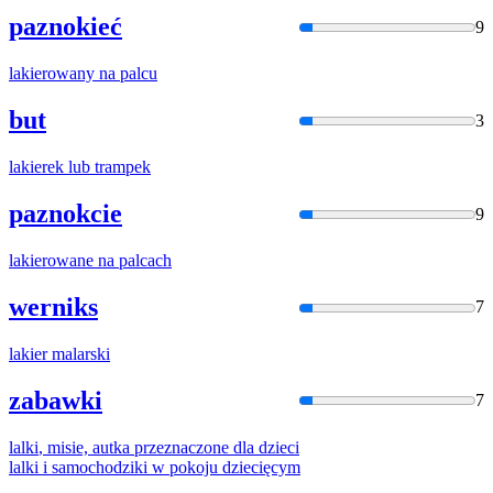
paznokieć
9
laki
erowany na palcu
but
3
laki
erek lub trampek
paznokcie
9
laki
erowane na palcach
werniks
7
laki
er malarski
zabawki
7
lalki
, misie, autka przeznaczone dla dzieci
lalki
i samochodziki w pokoju dziecięcym