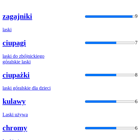
zagajniki
9
laski
ciupagi
7
laski
do zbójnickiego
góralskie
laski
ciupażki
8
laski
góralskie dla dzieci
kulawy
6
Laski
używa
chromy
6