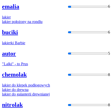
emalia
6
laki
er
laki
er położony na rondlu
buciki
6
laki
erki Barbie
autor
5
"
Lalki
" - to Prus
chemolak
8
laki
er do klepek podłogowych
laki
er do drewna
laki
er do galanterii drewnianej
nitrolak
8