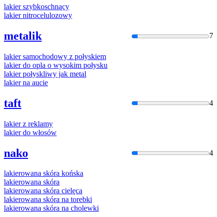
laki
er szybkoschnący
laki
er nitrocelulozowy
metalik
7
laki
er samochodowy z połyskiem
laki
er do opla o wysokim połysku
laki
er połyskliwy jak metal
laki
er na aucie
taft
4
laki
er z reklamy
laki
er do włosów
nako
4
laki
erowana skóra końska
laki
erowana skóra
laki
erowana skóra cielęca
laki
erowana skóra na torebki
laki
erowana skóra na cholewki