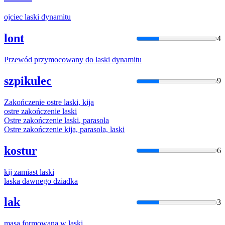
ojciec
laski
dynamitu
lont
4
Przewód przymocowany do
laski
dynamitu
szpikulec
9
Zakończenie ostre
laski
, kija
ostre zakończenie
laski
Ostre zakończenie
laski
, parasola
Ostre zakończenie kija, parasola,
laski
kostur
6
kij zamiast
laski
laska
dawnego dziadka
lak
3
masa formowana w
laski