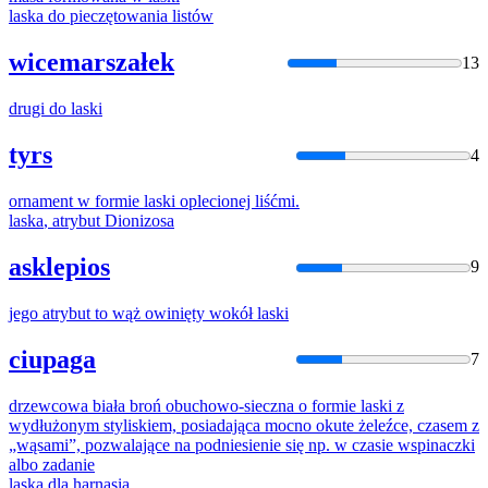
laska
do pieczętowania listów
wicemarszałek
13
drugi do
laski
tyrs
4
ornament w formie
laski
oplecionej liśćmi.
laska
, atrybut Dionizosa
asklepios
9
jego atrybut to wąż owinięty wokół
laski
ciupaga
7
drzewcowa biała broń obuchowo-sieczna o formie
laski
z
wydłużonym styliskiem, posiadająca mocno okute żeleźce, czasem z
„wąsami”, pozwalające na podniesienie się np. w czasie wspinaczki
albo zadanie
laska
dla harnasia