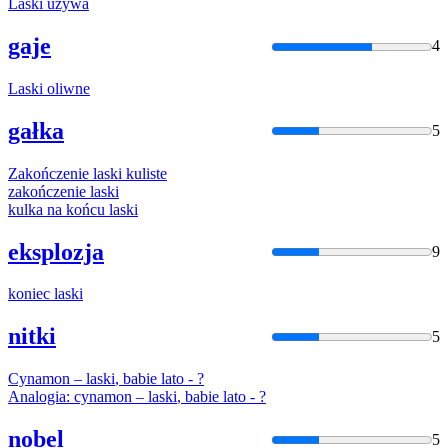
Laski
używa
gaje
4
Laski
oliwne
gałka
5
Zakończenie
laski
kuliste
zakończenie
laski
kulka na końcu
laski
eksplozja
9
koniec
laski
nitki
5
Cynamon –
laski
, babie lato - ?
Analogia: cynamon –
laski
, babie lato - ?
nobel
5