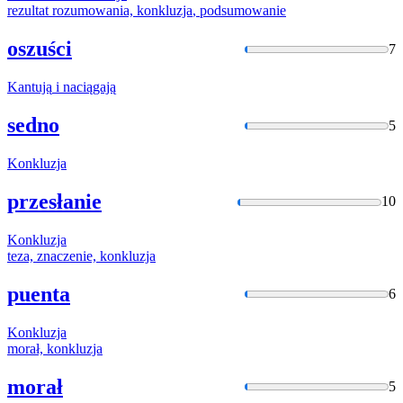
rezultat rozumowania,
konkluzja
, podsumowanie
oszuści
7
Kantują
i naciągają
sedno
5
Konkluzja
przesłanie
10
Konkluzja
teza, znaczenie,
konkluzja
puenta
6
Konkluzja
morał,
konkluzja
morał
5