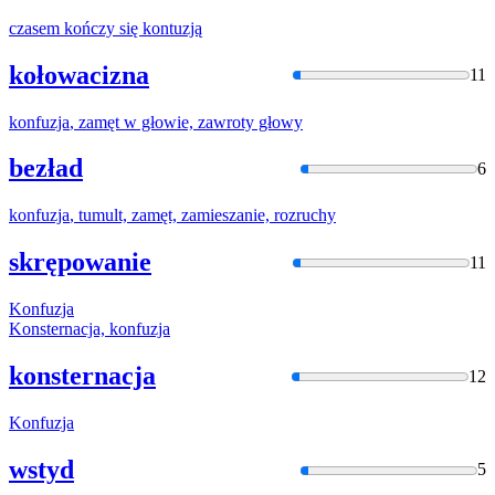
czasem kończy się
kontuzją
kołowacizna
11
konfuzja
, zamęt w głowie, zawroty głowy
bezład
6
konfuzja
, tumult, zamęt, zamieszanie, rozruchy
skrępowanie
11
Konfuzja
Konsternacja,
konfuzja
konsternacja
12
Konfuzja
wstyd
5