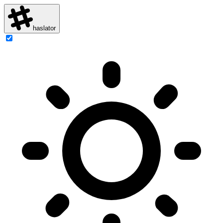
haslator