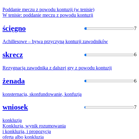
Poddanie meczu z powodu
kontuzji
(w tenisie)
W tenisie: poddanie meczu z powodu
kontuzji
ścięgno
7
Achillesowe – bywa przyczyną
kontuzji
zawodników
skrecz
6
Rezygnacja zawodnika z dalszej gry z powodu
kontuzji
żenada
6
konsternacja, skonfundowanie,
konfuzja
wniosek
7
konkluzja
Konkluzja
, wynik rozumowania
i
konkluzja
, i propozycja
oferta albo
konkluzja