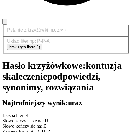
brakująca litera (-)
Hasło krzyżówkowe:
kontuzja
skaleczenie
podpowiedzi,
synonimy, rozwiązania
Najtrafniejszy wynik:
uraz
Liczba liter: 4
Słowo zaczyna się na: U
Słowo kończy się na: Z
Zawiera litery: A, R, U, Z