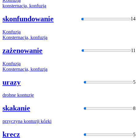
Konfuzja
konsternacja,
konfuzja
skonfundowanie
14
Konfuzja
Konsternacja,
konfuzja
zażenowanie
11
Konfuzja
Konsternacja,
konfuzja
urazy
5
drobne
kontuzje
skakanie
8
przyczyna
kontuzji
kózki
krecz
5