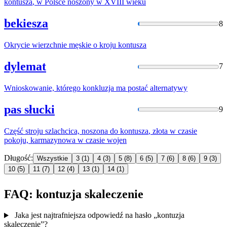
kontusza
, w Polsce noszony w XVIII wieku
bekiesza
8
Okrycie wierzchnie męskie o kroju
kontusza
dylemat
7
Wnioskowanie, którego
konkluzja
ma postać alternatywy
pas słucki
9
Część stroju szlachcica, noszona do
kontusza
, złota w czasie
pokoju, karmazynowa w czasie wojen
Długość:
Wszystkie
3
(1)
4
(3)
5
(8)
6
(5)
7
(6)
8
(6)
9
(3)
10
(5)
11
(7)
12
(4)
13
(1)
14
(1)
FAQ: kontuzja skaleczenie
Jaka jest najtrafniejsza odpowiedź na hasło „kontuzja
skaleczenie”?