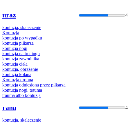
uraz
4
kontuzja
,
skaleczenie
Kontuzja
kontuzja
po wypadku
kontuzja
piłkarza
kontuzja
nogi
kontuzja
na treningu
kontuzja
zawodnika
kontuzja
ciała
kontuzja
, obrażenie
kontuzja
kolana
Kontuzja
drobna
kontuzja
odniesiona przez piłkarza
kontuzja
nogi, trauma
trauma albo
kontuzja
rana
4
kontuzja
,
skaleczenie