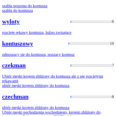
szabla noszona do
kontusza
szabla do
kontusza
wyloty
6
rozcięte rękawy
kontusza
, luźno zwisające
kontuszowy
10
odnoszący się do
kontusza
, noszący kontusz
czekman
7
Ubiór męski krojem zbliżony do
kontusza
ale z nie rozciętymi
rękawami
ubiór męski krojem zbliżony do
kontusza
czechman
8
ubiór męski krojem zbliżony do
kontusza
Ubiór męski pochodzenia wschodniego, krojem zbliżony do