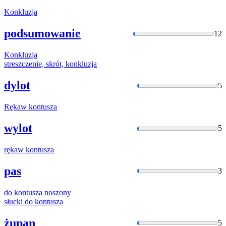
Konkluzja
podsumowanie
12
Konkluzja
streszczenie, skrót,
konkluzja
dylot
5
Rękaw
kontusza
wylot
5
rękaw
kontusza
pas
3
do
kontusza
noszony
słucki do
kontusza
żupan
5