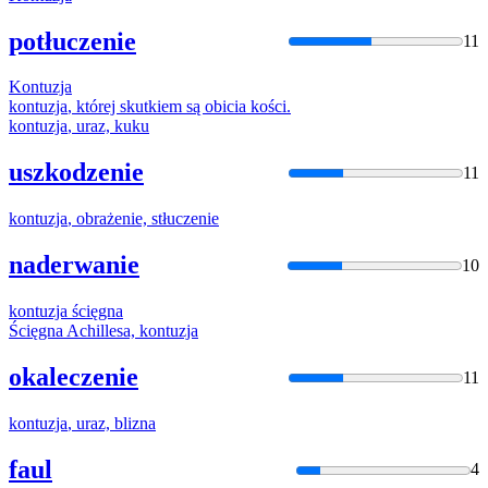
potłuczenie
11
Kontuzja
kontuzja
, której skutkiem są obicia kości.
kontuzja
, uraz, kuku
uszkodzenie
11
kontuzja
, obrażenie, stłuczenie
naderwanie
10
kontuzja
ścięgna
Ścięgna Achillesa,
kontuzja
okaleczenie
11
kontuzja
, uraz, blizna
faul
4