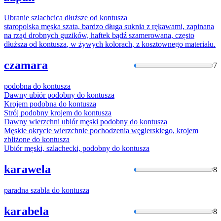
Ubranie szlachcica dłuższe od
kontusza
staropolska męska szata, bardzo długa suknia z rękawami, zapinana
na rząd drobnych guzików, haftek bądź szamerowana, często
dłuższa od
kontusza
, w żywych kolorach, z kosztownego materiału.
czamara
7
podobna do
kontusza
Dawny ubiór podobny do
kontusza
Krojem podobna do
kontusza
Strój podobny krojem do
kontusza
Dawny wierzchni ubiór męski podobny do
kontusza
Męskie okrycie wierzchnie pochodzenia węgierskiego, krojem
zbliżone do
kontusza
Ubiór męski, szlachecki, podobny do
kontusza
karawela
8
paradna szabla do
kontusza
karabela
8