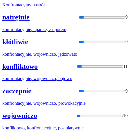
Konfrontacyjny
nastrój
natrętnie
9
konfrontacyjni
e, uparcie, z uporem
kłótliwie
9
konfrontacyjni
e, wojowniczo, jędzowato
konfliktowo
11
konfrontacyjni
e, wojowniczo, bojowo
zaczepnie
9
konfrontacyjni
e, wojowniczo, prowokacyjnie
wojowniczo
10
konfliktowo,
konfrontacyjni
e, postulatywnie