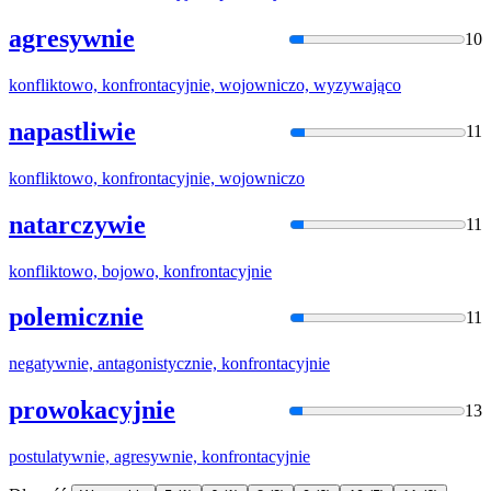
agresywnie
10
konfliktowo,
konfrontacyjni
e, wojowniczo, wyzywająco
napastliwie
11
konfliktowo,
konfrontacyjni
e, wojowniczo
natarczywie
11
konfliktowo, bojowo,
konfrontacyjni
e
polemicznie
11
negatywnie, antagonistycznie,
konfrontacyjni
e
prowokacyjnie
13
postulatywnie, agresywnie,
konfrontacyjni
e