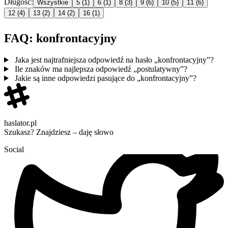
Długość:
Wszystkie
5
(1)
6
(1)
8
(3)
9
(6)
10
(5)
11
(6)
12
(4)
13
(2)
14
(2)
16
(1)
FAQ: konfrontacyjny
Jaka jest najtrafniejsza odpowiedź na hasło „konfrontacyjny”?
Ile znaków ma najlepsza odpowiedź „postulatywny”?
Jakie są inne odpowiedzi pasujące do „konfrontacyjny”?
haslator.pl
Szukasz? Znajdziesz – daję słowo
Social