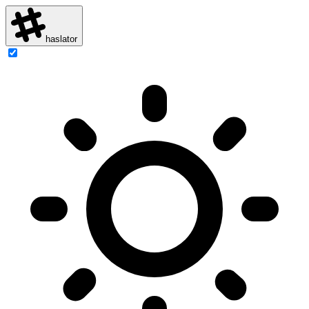
haslator