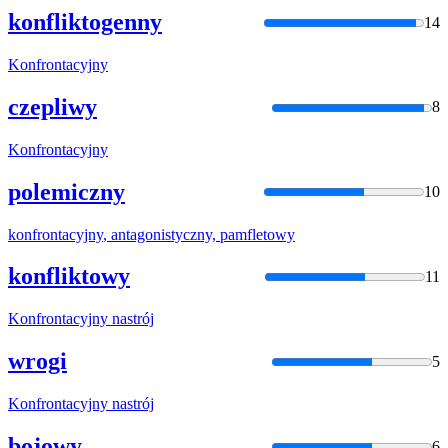
konfliktogenny
14
Konfrontacyjny
czepliwy
8
Konfrontacyjny
polemiczny
10
konfrontacyjny
, antagonistyczny, pamfletowy
konfliktowy
11
Konfrontacyjny
nastrój
wrogi
5
Konfrontacyjny
nastrój
bojowy
6