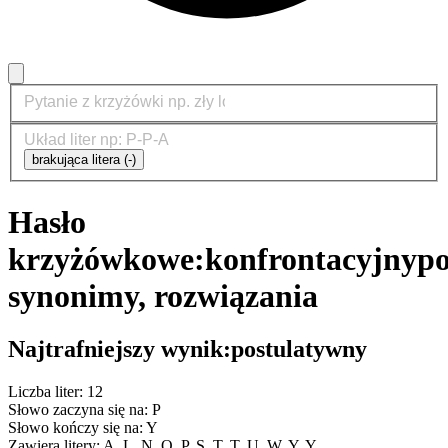
brakująca litera (-)
Hasło
krzyżówkowe:
konfrontacyjny
po
synonimy, rozwiązania
Najtrafniejszy wynik:
postulatywny
Liczba liter: 12
Słowo zaczyna się na: P
Słowo kończy się na: Y
Zawiera litery: A, L, N, O, P, S, T, T, U, W, Y, Y