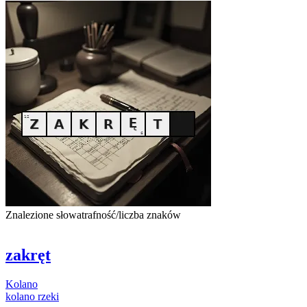
Znalezione słowa
trafność/liczba znaków
zakręt
Kolano
kolano
rzeki