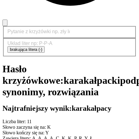
brakująca litera (-)
Hasło
krzyżówkowe:
karakałpacki
podp
synonimy, rozwiązania
Najtrafniejszy wynik:
karakałpacy
Liczba liter: 11
Słowo zaczyna się na: K
Słowo kończy się na: Y
Zawiera litery: A, A, A, A, C, K, K, P, R, Y, Ł