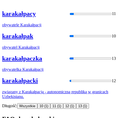
karakałpacy
11
obywatele
Karakałpacji
karakałpak
10
obywatel
Karakałpacji
karakałpaczka
13
obywatelka
Karakałpacji
karakałpacki
12
związany z
Karakałpacją
- autonomiczną republiką w granicach
Uzbekistanu.
Długość:
Wszystkie
10
(1)
11
(1)
12
(1)
13
(1)