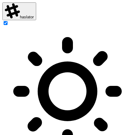
haslator