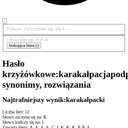
brakująca litera (-)
Hasło
krzyżówkowe:
karakałpacja
podp
synonimy, rozwiązania
Najtrafniejszy wynik:
karakałpacki
Liczba liter: 12
Słowo zaczyna się na: K
Słowo kończy się na: I
Zawiera litery: A, A, A, A, C, I, K, K, K, P, R, Ł