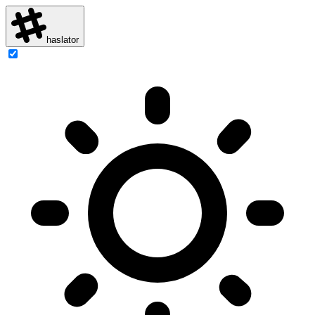
haslator