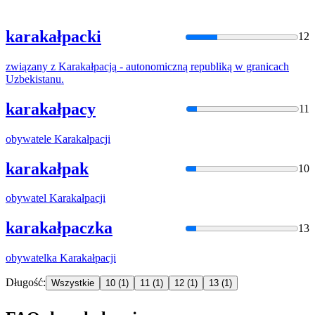
karakałpacki
12
związany z
Karakałpacją
- autonomiczną republiką w granicach
Uzbekistanu.
karakałpacy
11
obywatele
Karakałpacji
karakałpak
10
obywatel
Karakałpacji
karakałpaczka
13
obywatelka
Karakałpacji
Długość:
Wszystkie
10
(1)
11
(1)
12
(1)
13
(1)