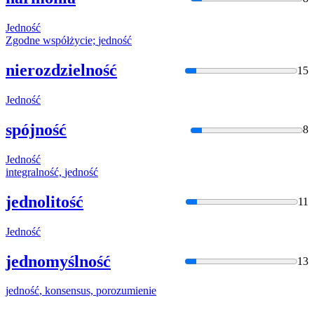
Jedność
Zgodne współżycie;
jedność
nierozdzielność
15
Jedność
spójność
8
Jedność
integralność,
jedność
jednolitość
11
Jedność
jednomyślność
13
jedność
, konsensus, porozumienie