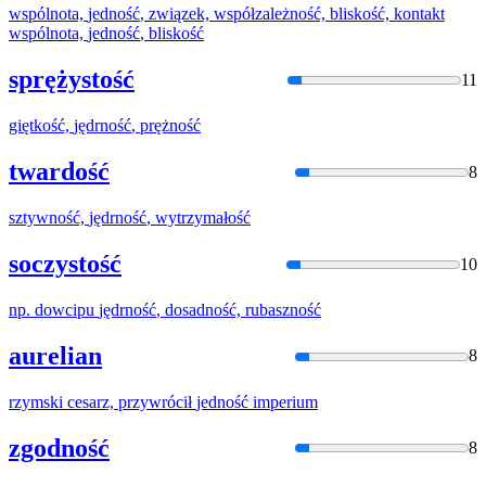
wspólnota,
jedność
, związek, współzależność, bliskość, kontakt
wspólnota,
jedność
, bliskość
sprężystość
11
giętkość,
jędrność
, prężność
twardość
8
sztywność,
jędrność
, wytrzymałość
soczystość
10
np. dowcipu
jędrność
, dosadność, rubaszność
aurelian
8
rzymski cesarz, przywrócił
jedność
imperium
zgodność
8