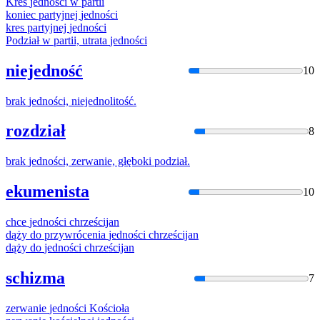
Kres
jednośc
i w partii
koniec partyjnej
jednośc
i
kres partyjnej
jednośc
i
Podział w partii, utrata
jednośc
i
niejedność
10
brak
jednośc
i, niejednolitość.
rozdział
8
brak
jednośc
i, zerwanie, głęboki podział.
ekumenista
10
chce
jednośc
i chrześcijan
dąży do przywrócenia
jednośc
i chrześcijan
dąży do
jednośc
i chrześcijan
schizma
7
zerwanie
jednośc
i Kościoła