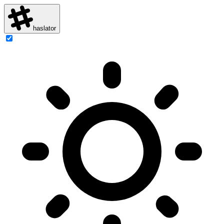
haslator