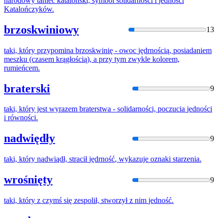
narodowy taniec kataloński, symbol solidarności i
jednośc
i
Katalończyków.
brzoskwiniowy
13
taki, który przypomina brzoskwinię - owoc
jędrnośc
ią, posiadaniem
meszku (czasem krągłością), a przy tym zwykle kolorem,
rumieńcem.
braterski
9
taki, który jest wyrazem braterstwa - solidarności, poczucia
jednośc
i
i równości.
nadwiędły
9
taki, który nadwiądł, stracił
jędrność
, wykazuje oznaki starzenia.
wrośnięty
9
taki, który z czymś się zespolił, stworzył z nim
jedność
.