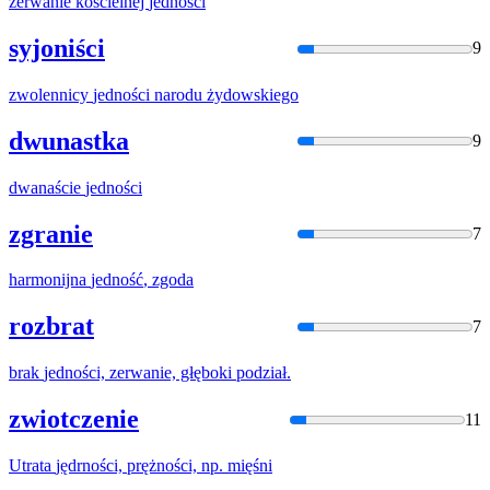
zerwanie kościelnej
jednośc
i
syjoniści
9
zwolennicy
jednośc
i narodu żydowskiego
dwunastka
9
dwanaście
jednośc
i
zgranie
7
harmonijna
jedność
, zgoda
rozbrat
7
brak
jednośc
i, zerwanie, głęboki podział.
zwiotczenie
11
Utrata
jędrnośc
i, prężności, np. mięśni