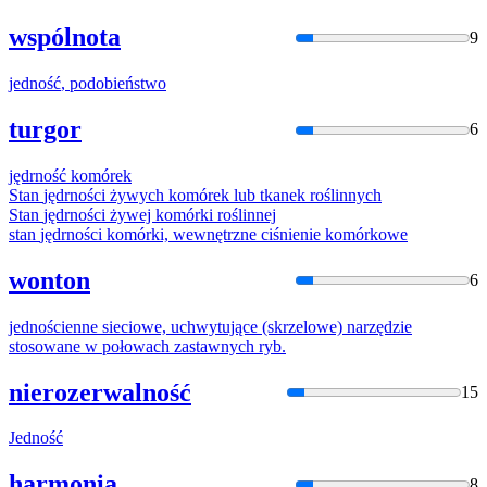
wspólnota
9
jedność
, podobieństwo
turgor
6
jędrność
komórek
Stan
jędrnośc
i żywych komórek lub tkanek roślinnych
Stan
jędrnośc
i żywej komórki roślinnej
stan
jędrnośc
i komórki, wewnętrzne ciśnienie komórkowe
wonton
6
jednośc
ienne sieciowe, uchwytujące (skrzelowe) narzędzie
stosowane w połowach zastawnych ryb.
nierozerwalność
15
Jedność
harmonia
8