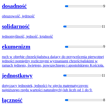
dosadność
9
obrazowość,
jędrność
solidarność
11
jednomyślność,
jedność
, lojalność
ekumenizm
9
ruch w obrębie chrześcijaństwa dążący do przywrócenia pierwotnej
jednośc
i pomiędzy rozlicznymi wyznaniami chrześcijańskimi w
ramach jednego, świętego, powszechnego i apostolskiego Kościoła.
jednostkowy
11
dotyczący jednostek,
jednośc
i (w ujęciu matematycznym:
najniższego rzędu wartości naturalnych) lub liczb od 1 do 9.
łączność
8