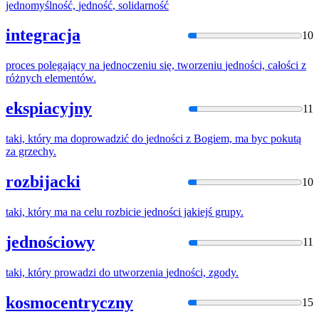
jednomyślność,
jedność
, solidarność
integracja
10
proces polegający na
jednocz
eniu się, tworzeniu
jednośc
i, całości z
różnych elementów.
ekspiacyjny
11
taki, który ma doprowadzić do
jednośc
i z Bogiem, ma byc pokutą
za grzechy.
rozbijacki
10
taki, który ma na celu rozbicie
jednośc
i jakiejś grupy.
jednościowy
11
taki, który prowadzi do utworzenia
jednośc
i, zgody.
kosmocentryczny
15