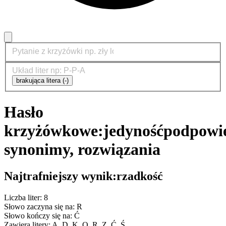
brakująca litera (-)
Hasło
krzyżówkowe:
jedyność
podpowie
synonimy, rozwiązania
Najtrafniejszy wynik:
rzadkość
Liczba liter: 8
Słowo zaczyna się na: R
Słowo kończy się na: Ć
Zawiera litery: A, D, K, O, R, Z, Ć, Ś