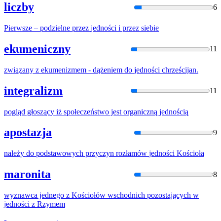
liczby
6
Pierwsze – podzielne przez
jednośc
i i przez siebie
ekumeniczny
11
związany z ekumenizmem - dążeniem do
jednośc
i chrześcijan.
integralizm
11
pogląd głoszący iż społeczeństwo jest organiczną
jednośc
ią
apostazja
9
należy do podstawowych przyczyn rozłamów
jednośc
i Kościoła
maronita
8
wyznawca jednego z Kościołów wschodnich pozostających w
jednośc
i z Rzymem