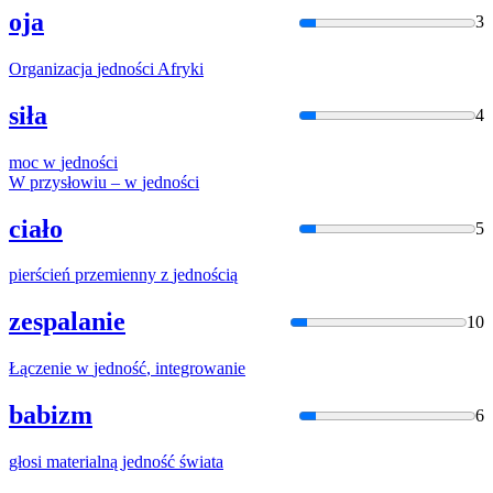
oja
3
Organizacja
jednośc
i Afryki
siła
4
moc w
jednośc
i
W przysłowiu – w
jednośc
i
ciało
5
pierścień przemienny z
jednośc
ią
zespalanie
10
Łączenie w
jedność
, integrowanie
babizm
6
głosi materialną
jedność
świata