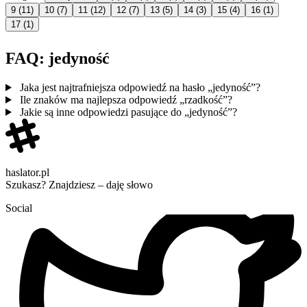
9
(11)
10
(7)
11
(12)
12
(7)
13
(5)
14
(3)
15
(4)
16
(1)
17
(1)
FAQ: jedyność
Jaka jest najtrafniejsza odpowiedź na hasło „jedyność”?
Ile znaków ma najlepsza odpowiedź „rzadkość”?
Jakie są inne odpowiedzi pasujące do „jedyność”?
haslator.pl
Szukasz? Znajdziesz – daję słowo
Social