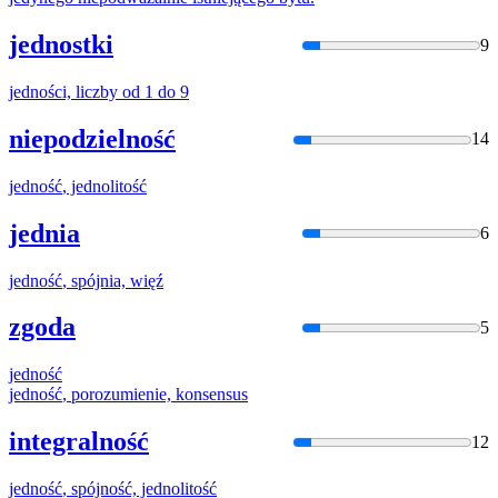
jednostki
9
jednośc
i, liczby od 1 do 9
niepodzielność
14
jedność
, jednolitość
jednia
6
jedność
, spójnia, więź
zgoda
5
jedność
jedność
, porozumienie, konsensus
integralność
12
jedność
, spójność, jednolitość