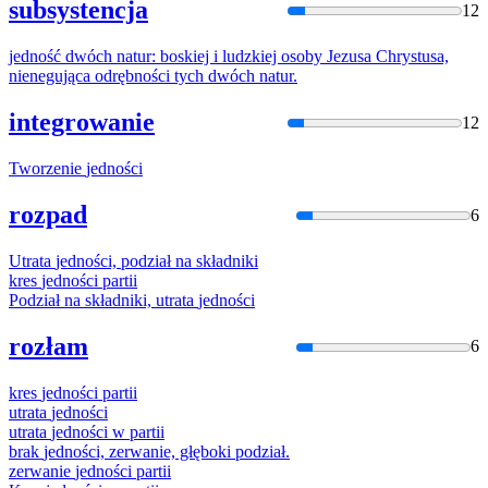
subsystencja
12
jedność
dwóch natur: boskiej i ludzkiej osoby Jezusa Chrystusa,
nienegująca odrębności tych dwóch natur.
integrowanie
12
Tworzenie
jednośc
i
rozpad
6
Utrata
jednośc
i, podział na składniki
kres
jednośc
i partii
Podział na składniki, utrata
jednośc
i
rozłam
6
kres
jednośc
i partii
utrata
jednośc
i
utrata
jednośc
i w partii
brak
jednośc
i, zerwanie, głęboki podział.
zerwanie
jednośc
i partii