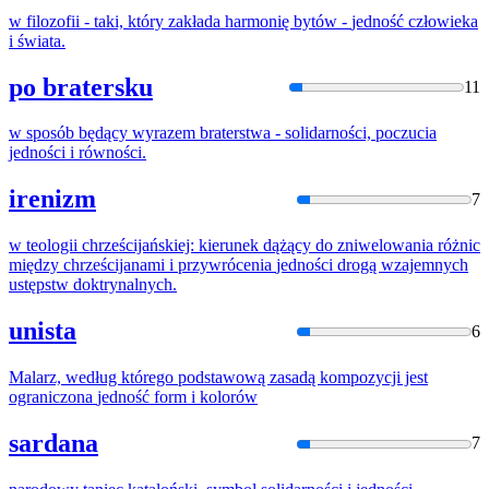
w filozofii - taki, który zakłada harmonię bytów -
jedność
człowieka
i świata.
po bratersku
11
w sposób będący wyrazem braterstwa - solidarności, poczucia
jednośc
i i równości.
irenizm
7
w teologii chrześcijańskiej: kierunek dążący do zniwelowania różnic
między chrześcijanami i przywrócenia
jednośc
i drogą wzajemnych
ustępstw doktrynalnych.
unista
6
Malarz, według którego podstawową zasadą kompozycji jest
ograniczona
jedność
form i kolorów
sardana
7