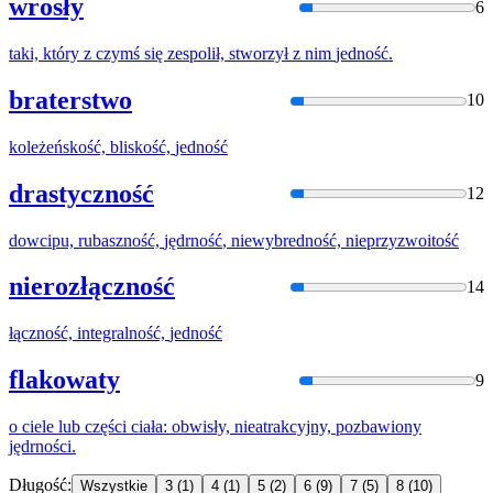
wrosły
6
taki, który z czymś się zespolił, stworzył z nim
jedność
.
braterstwo
10
koleżeńskość, bliskość,
jedność
drastyczność
12
dowcipu, rubaszność,
jędrność
, niewybredność, nieprzyzwoitość
nierozłączność
14
łączność, integralność,
jedność
flakowaty
9
o ciele lub części ciała: obwisły, nieatrakcyjny, pozbawiony
jędrnośc
i.
Długość:
Wszystkie
3
(1)
4
(1)
5
(2)
6
(9)
7
(5)
8
(10)