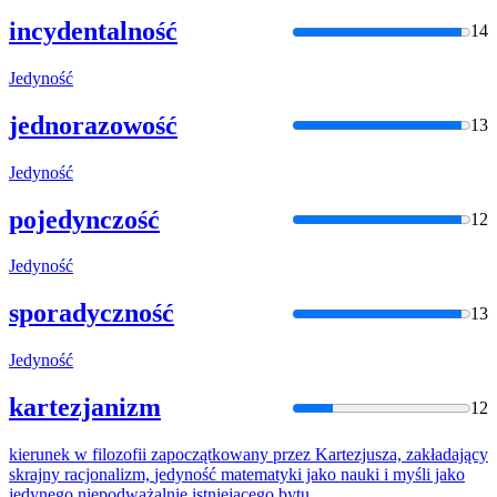
incydentalność
14
Jedyność
jednorazowość
13
Jedyność
pojedynczość
12
Jedyność
sporadyczność
13
Jedyność
kartezjanizm
12
kierunek w filozofii zapoczątkowany przez Kartezjusza, zakładający
skrajny racjonalizm,
jedyność
matematyki jako nauki i myśli jako
jedynego niepodważalnie istniejącego bytu.