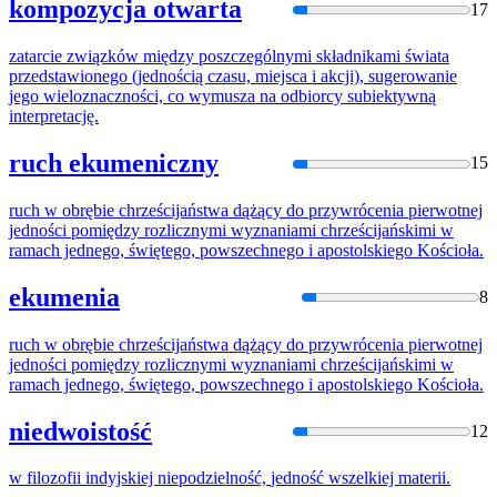
kompozycja otwarta
17
zatarcie związków między poszczególnymi składnikami świata
przedstawionego (
jednośc
ią czasu, miejsca i akcji), sugerowanie
jego wieloznaczności, co wymusza na odbiorcy subiektywną
interpretację.
ruch ekumeniczny
15
ruch w obrębie chrześcijaństwa dążący do przywrócenia pierwotnej
jednośc
i pomiędzy rozlicznymi wyznaniami chrześcijańskimi w
ramach jednego, świętego, powszechnego i apostolskiego Kościoła.
ekumenia
8
ruch w obrębie chrześcijaństwa dążący do przywrócenia pierwotnej
jednośc
i pomiędzy rozlicznymi wyznaniami chrześcijańskimi w
ramach jednego, świętego, powszechnego i apostolskiego Kościoła.
niedwoistość
12
w filozofii indyjskiej niepodzielność,
jedność
wszelkiej materii.