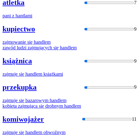
atletka
7
pani z
hantla
mi
kupiectwo
9
zajmowanie się
handle
m
zawód ludzi zajmujących się
handle
m
książnica
9
zajmuje się
handle
m książkami
przekupka
9
zajmuje się bazarowym
handle
m
kobieta zajmująca się drobnym
handle
m
komiwojażer
11
zajmuje się
handle
m obwoźnym