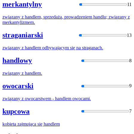
merkantylny
11
związany z
handle
m, sprzedażą, prowadzeniem handlu; związany z
merkantylizmem.
straganiarski
13
związany z
handle
m odbywającym się na straganach.
handlowy
8
związany z
handle
m.
owocarski
9
związany z owocarstwem -
handle
m owocami.
kupcowa
7
kobieta zajmująca się
handle
m