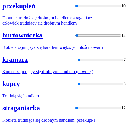
przekupień
10
Dawniej trudnił się drobnym
handle
m; straganiarz
człowiek trudniący się drobnym
handle
m
hurtowniczka
12
Kobieta zajmująca się
handle
m większych ilości towaru
kramarz
7
Kupiec zajmujący się drobnym
handle
m (dawniej)
kupcy
5
Trudnią się
handle
m
straganiarka
12
Kobieta trudniąca się drobnym
handle
m; przekupka