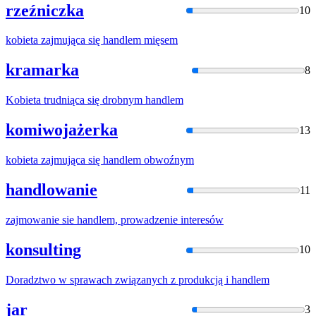
rzeźniczka
10
kobieta zajmująca się
handle
m mięsem
kramarka
8
Kobieta trudniąca się drobnym
handle
m
komiwojażerka
13
kobieta zajmująca się
handle
m obwoźnym
handlowanie
11
zajmowanie sie
handle
m, prowadzenie interesów
konsulting
10
Doradztwo w sprawach związanych z produkcją i
handle
m
jar
3