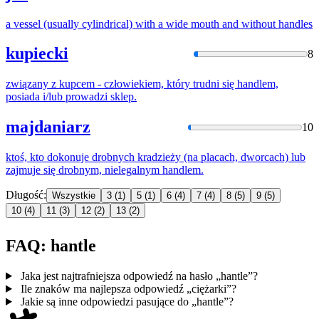
a vessel (usually cylindrical) with a wide mouth and without
handle
s
kupiecki
8
związany z kupcem - człowiekiem, który trudni się
handle
m,
posiada i/lub prowadzi sklep.
majdaniarz
10
ktoś, kto dokonuje drobnych kradzieży (na placach, dworcach) lub
zajmuje się drobnym, nielegalnym
handle
m.
Długość:
Wszystkie
3
(1)
5
(1)
6
(4)
7
(4)
8
(5)
9
(5)
10
(4)
11
(3)
12
(2)
13
(2)
FAQ: hantle
Jaka jest najtrafniejsza odpowiedź na hasło „hantle”?
Ile znaków ma najlepsza odpowiedź „ciężarki”?
Jakie są inne odpowiedzi pasujące do „hantle”?