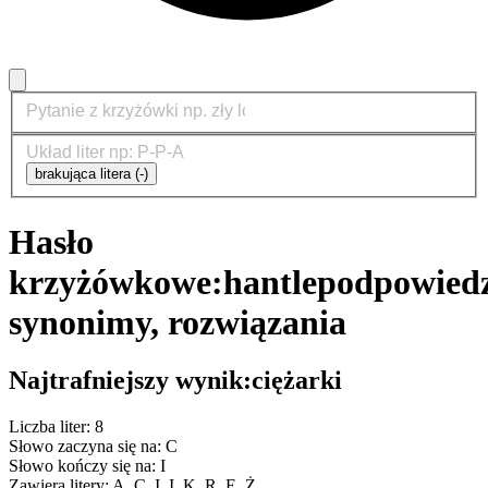
brakująca litera (-)
Hasło
krzyżówkowe:
hantle
podpowiedz
synonimy, rozwiązania
Najtrafniejszy wynik:
ciężarki
Liczba liter: 8
Słowo zaczyna się na: C
Słowo kończy się na: I
Zawiera litery: A, C, I, I, K, R, Ę, Ż