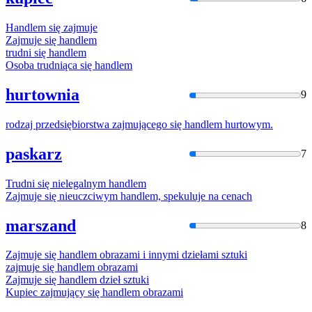
Handle
m się zajmuje
Zajmuje się
handle
m
trudni się
handle
m
Osoba trudniąca się
handle
m
hurtownia
9
rodzaj przedsiębiorstwa zajmującego się
handle
m hurtowym.
paskarz
7
Trudni się nielegalnym
handle
m
Zajmuje się nieuczciwym
handle
m, spekuluje na cenach
marszand
8
Zajmuje się
handle
m obrazami i innymi dziełami sztuki
zajmuje się
handle
m obrazami
Zajmuje się
handle
m dzieł sztuki
Kupiec zajmujący się
handle
m obrazami