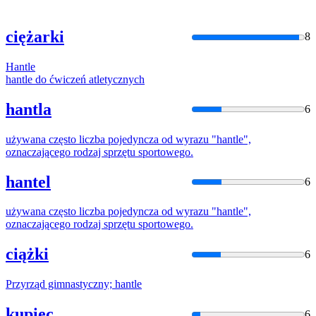
ciężarki
8
Hantle
hantle
do ćwiczeń atletycznych
hantla
6
używana często liczba pojedyncza od wyrazu "
hantle
",
oznaczającego rodzaj sprzętu sportowego.
hantel
6
używana często liczba pojedyncza od wyrazu "
hantle
",
oznaczającego rodzaj sprzętu sportowego.
ciążki
6
Przyrząd gimnastyczny;
hantle
kupiec
6