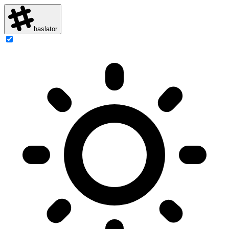
haslator