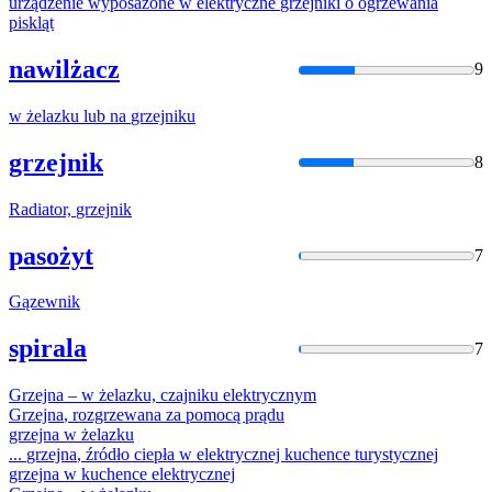
urządzenie wyposażone w elektryczne
grzejniki
o ogrzewania
piskląt
nawilżacz
9
w żelazku lub na
grzejniku
grzejnik
8
Radiator,
grzejnik
pasożyt
7
Gązewnik
spirala
7
Grzejna
– w żelazku, czajniku elektrycznym
Grzejna
, rozgrzewana za pomocą prądu
grzejna
w żelazku
...
grzejna
, źródło ciepła w elektrycznej kuchence turystycznej
grzejna
w kuchence elektrycznej