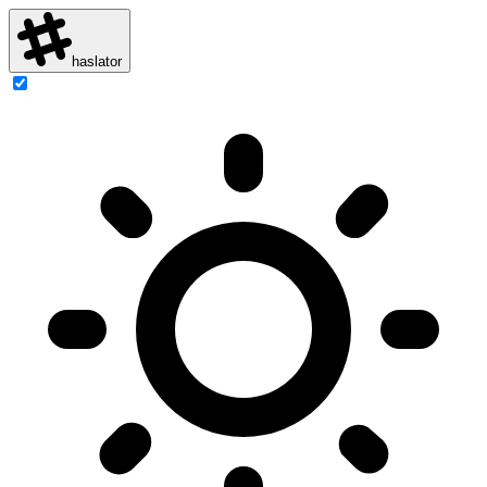
haslator