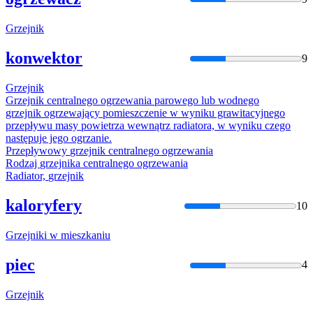
Grzejnik
konwektor
9
Grzejnik
Grzejnik
centralnego ogrzewania parowego lub wodnego
grzejnik
ogrzewający pomieszczenie w wyniku grawitacyjnego
przepływu masy powietrza wewnątrz radiatora, w wyniku czego
następuje jego ogrzanie.
Przepływowy
grzejnik
centralnego ogrzewania
Rodzaj
grzejnika
centralnego ogrzewania
Radiator,
grzejnik
kaloryfery
10
Grzejniki
w mieszkaniu
piec
4
Grzejnik