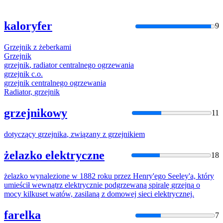
kaloryfer
9
Grzejnik
z
żeberkami
Grzejnik
grzejnik
, radiator centralnego ogrzewania
grzejnik
c.o.
grzejnik
centralnego ogrzewania
Radiator,
grzejnik
grzejnikowy
11
dotyczący
grzejnika
, związany
z
grzejnikiem
żelazko elektryczne
18
żelazko wynalezione w 1882 roku przez Henry'ego Seeley'a, który
umieścił wewnątrz elektrycznie podgrzewaną spiralę
grzejną
o
mocy kilkuset watów, zasilaną
z
domowej sieci elektrycznej.
farelka
7