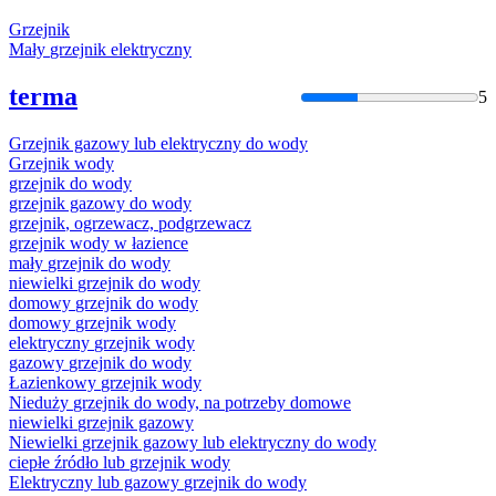
Grzejnik
Mały
grzejnik
elektryczny
terma
5
Grzejnik
gazowy lub elektryczny do wody
Grzejnik
wody
grzejnik
do wody
grzejnik
gazowy do wody
grzejnik
, ogrzewacz, podgrzewacz
grzejnik
wody w łazience
mały
grzejnik
do wody
niewielki
grzejnik
do wody
domowy
grzejnik
do wody
domowy
grzejnik
wody
elektryczny
grzejnik
wody
gazowy
grzejnik
do wody
Łazienkowy
grzejnik
wody
Nieduży
grzejnik
do wody, na potrzeby domowe
niewielki
grzejnik
gazowy
Niewielki
grzejnik
gazowy lub elektryczny do wody
ciepłe źródło lub
grzejnik
wody
Elektryczny lub gazowy
grzejnik
do wody