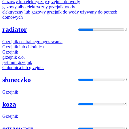
Gazowy lub elektryczny
grzejnik
do wody
gazowy albo elektryczny
grzejnik
wody
elektryczny lub gazowy
grzejnik
do wody używany do potrzeb
domowych
radiator
8
Grzejnik
centralnego ogrzewania
Grzejnik
lub chłodnica
Grzejnik
grzejnik
c.o.
jest nim
grzejnik
Chłodnica lub
grzejnik
słoneczko
9
Grzejnik
koza
4
Grzejnik
ogrzewacz
9