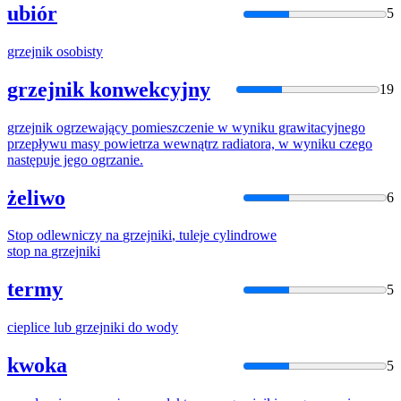
ubiór
5
grzejnik
osobisty
grzejnik konwekcyjny
19
grzejnik
ogrzewający pomieszczenie w wyniku grawitacyjnego
przepływu masy powietrza wewnątrz radiatora, w wyniku czego
następuje jego ogrzanie.
żeliwo
6
Stop odlewniczy na
grzejniki
, tuleje cylindrowe
stop na
grzejniki
termy
5
cieplice lub
grzejniki
do wody
kwoka
5