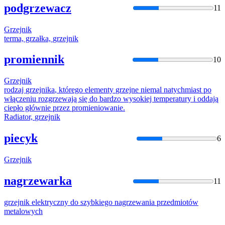
podgrzewacz
11
Grzejnik
terma, grzałka,
grzejnik
promiennik
10
Grzejnik
rodzaj
grzejnika
, którego elementy
grzejne
niemal natychmiast po
włączeniu rozgrzewają się do bardzo wysokiej temperatury i oddają
ciepło głównie przez promieniowanie.
Radiator,
grzejnik
piecyk
6
Grzejnik
nagrzewarka
11
grzejnik
elektryczny do szybkiego nagrzewania przedmiotów
metalowych