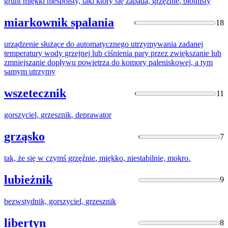
grunt miękki niespoisty, taki który się zapada,
grzęźnie
, błotnisty
miarkownik spalania
18
urządzenie służące do automatycznego utrzymywania zadanej
temperatury wody
grzejnej
lub ciśnienia pary przez zwiększanie lub
zmniejszanie dopływu powietrza do komory paleniskowej, a tym
samym utrzymy
wszetecznik
11
gorszyciel,
grzesznik
, deprawator
grząsko
7
tak, że się w czymś
grzęźnie
, miękko, niestabilnie, mokro.
lubieżnik
9
bezwstydnik, gorszyciel,
grzesznik
libertyn
8