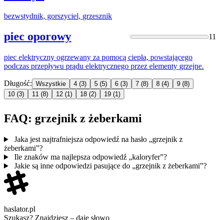
bezwstydnik, gorszyciel,
grzesznik
piec oporowy
11
piec elektryczny ogrzewany za pomocą ciepła, powstającego
podczas przepływu prądu elektrycznego przez elementy
grzejne
.
Długość:
Wszystkie
4
(3)
5
(5)
6
(3)
7
(8)
8
(4)
9
(8)
10
(3)
11
(8)
12
(1)
18
(2)
19
(1)
FAQ: grzejnik z żeberkami
Jaka jest najtrafniejsza odpowiedź na hasło „grzejnik z
żeberkami”?
Ile znaków ma najlepsza odpowiedź „kaloryfer”?
Jakie są inne odpowiedzi pasujące do „grzejnik z żeberkami”?
haslator.pl
Szukasz? Znajdziesz – daję słowo