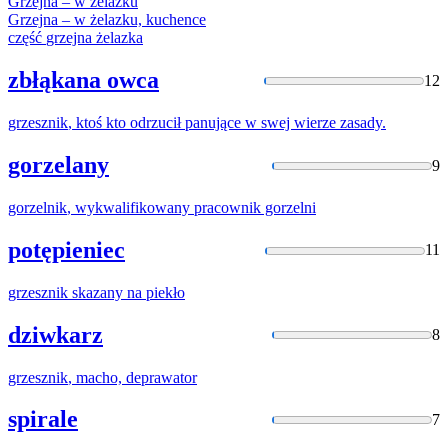
Grzejna
– w żelazku
Grzejna
– w żelazku, kuchence
część
grzejna
żelazka
zbłąkana owca
12
grzesznik
, ktoś kto odrzucił panujące w swej wierze zasady.
gorzelany
9
gorzelnik
, wykwalifikowany pracownik gorzelni
potępieniec
11
grzesznik
skazany na piekło
dziwkarz
8
grzesznik
, macho, deprawator
spirale
7