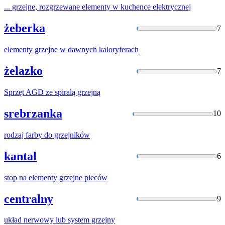
...
grzejne
, rozgrzewane elementy w kuchence elektrycznej
żeberka
7
elementy
grzejne
w dawnych kaloryferach
żelazko
7
Sprzęt AGD ze spiralą
grzejną
srebrzanka
10
rodzaj farby do
grzejników
kantal
6
stop na elementy
grzejne
pieców
centralny
9
układ nerwowy lub system
grzejny