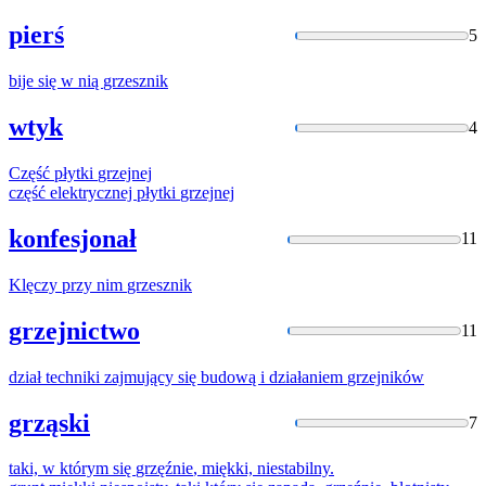
pierś
5
bije się w nią
grzesznik
wtyk
4
Część płytki
grzejnej
część elektrycznej płytki
grzejnej
konfesjonał
11
Klęczy przy nim
grzesznik
grzejnictwo
11
dział techniki zajmujący się budową i działaniem
grzejników
grząski
7
taki, w którym się
grzęźnie
, miękki, niestabilny.