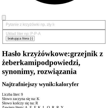
brakująca litera (-)
Hasło krzyżówkowe:
grzejnik z
żeberkami
podpowiedzi,
synonimy, rozwiązania
Najtrafniejszy wynik:
kaloryfer
Liczba liter: 9
Słowo zaczyna się na: K
Słowo kończy się na: R
Zawiera litery: A, E, F, K, L, O, R, R, Y