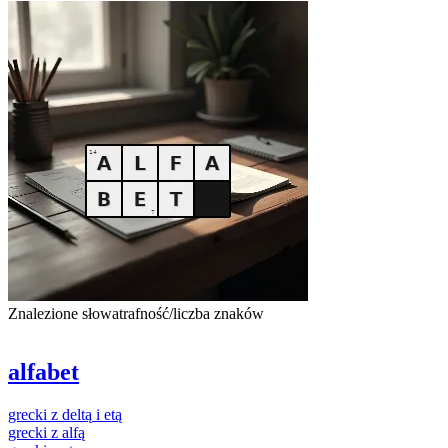
Znalezione słowa
trafność/liczba znaków
alfabet
grecki
z
deltą
i
etą
grecki
z
alfą