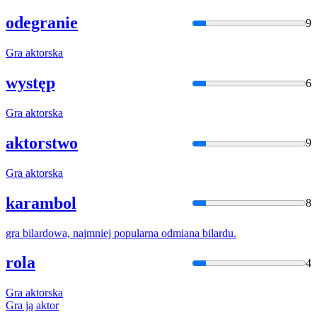
odegranie
9
Gra
aktorska
występ
6
Gra
aktorska
aktorstwo
9
Gra
aktorska
karambol
8
gra
bilardowa, najmniej popularna odmiana bilardu.
rola
4
Gra
aktorska
Gra
ją aktor