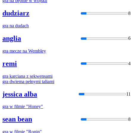
gra
na bębnie w wojsku
dudziarz
8
gra
na dudach
anglia
6
gra
mecze na Wembley
remi
4
gra
karciana z sekwensami
gra
dwiema pełnymi taliami
jessica alba
11
gra
w filmie "Honey"
sean bean
8
gra
w filmie "Ronin"