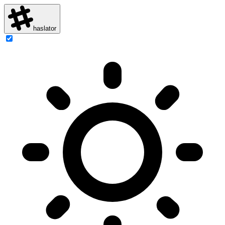
haslator