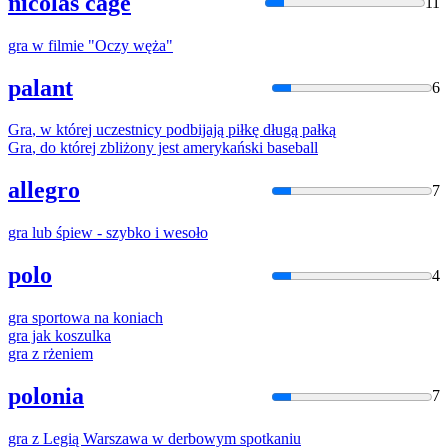
nicolas cage
11
gra
w filmie "Oczy węża"
palant
6
Gra
, w której uczestnicy podbijają piłkę długą pałką
Gra
, do której zbliżony jest amerykański baseball
allegro
7
gra
lub śpiew - szybko
i
wesoło
polo
4
gra
sportowa na koniach
gra
jak koszulka
gra
z rżeniem
polonia
7
gra
z Legią Warszawa w derbowym spotkaniu