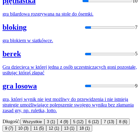
piętnastka
10
gra
bilardowa rozgrywana na stole do ósemki.
bloking
7
gra
blokiem w siatkówce.
berek
5
Gra
dziecięca w której jedna z osób uczestniczących goni pozostałe,
usiłując którąś złapać
gra losowa
9
gra
, której wynik nie jest możliwy do przewidzenia
i
nie istnieją
strategie umożliwiające polepszenie swojego wyniku bez złamania
zasad gry, np. ruletka, lotto.
Długość:
Wszystkie
3
(1)
4
(9)
5
(12)
6
(12)
7
(13)
8
(6)
9
(7)
10
(3)
11
(5)
12
(1)
13
(1)
18
(1)