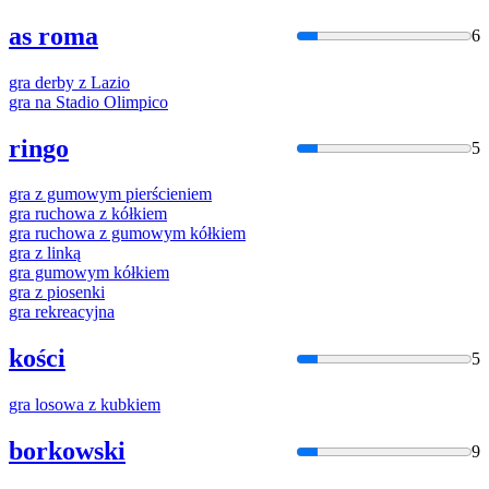
as roma
6
gra
derby z Lazio
gra
na Stadio Olimpico
ringo
5
gra
z gumowym pierścieniem
gra
ruchowa z kółkiem
gra
ruchowa z gumowym kółkiem
gra
z linką
gra
gumowym kółkiem
gra
z piosenki
gra
rekreacyjna
kości
5
gra
losowa z kubkiem
borkowski
9