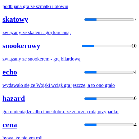
podbijana
gra
ze
szmatki
i
ołowiu
skatowy
7
związany
ze
skatem -
grą
karcianą.
snookerowy
10
związany
ze
snookerem -
grą
bilardową.
echo
4
wydawało się
że
Wojski wciąż
gra
jeszcze, a to ono grało
hazard
6
gra
o pieniądze albo inne dobra,
ze
znaczną rolą przypadku
cena
4
bywa,
że
nie
gra
roli