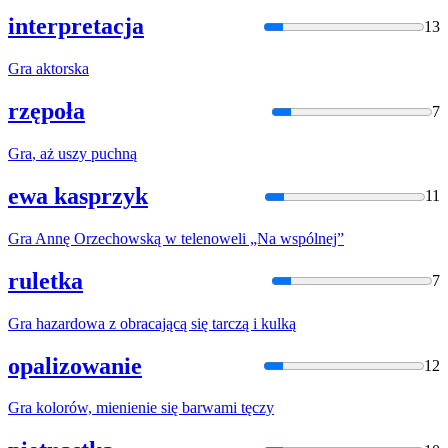
interpretacja
13
Gra
aktorska
rzępoła
7
Gra
, aż uszy puchną
ewa kasprzyk
11
Gra
Annę Orzechowską w telenoweli „Na wspólnej”
ruletka
7
Gra
hazardowa z obracającą się tarczą
i
kulką
opalizowanie
12
Gra
kolorów, mienienie się barwami tęczy