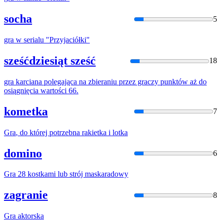
socha
5
gra
w serialu "Przyjaciółki"
sześćdziesiąt sześć
18
gra
karciana polegająca na zbieraniu przez graczy punktów aż do
osiągnięcia wartości 66.
kometka
7
Gra
, do której potrzebna rakietka
i
lotka
domino
6
Gra
28 kostkami lub strój maskaradowy
zagranie
8
Gra
aktorska