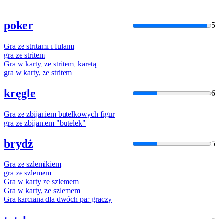
poker
5
Gra
ze
stritami
i
fulami
gra
ze
stritem
Gra
w karty,
ze
stritem
, karetą
gra
w karty,
ze
stritem
kręgle
6
Gra
ze
zbijaniem butelkowych figur
gra
ze
zbijaniem "butelek"
brydż
5
Gra
ze
szlemikiem
gra
ze
szlemem
Gra
w karty
ze
szlemem
Gra
w karty,
ze
szlemem
Gra
karciana dla dwóch par graczy