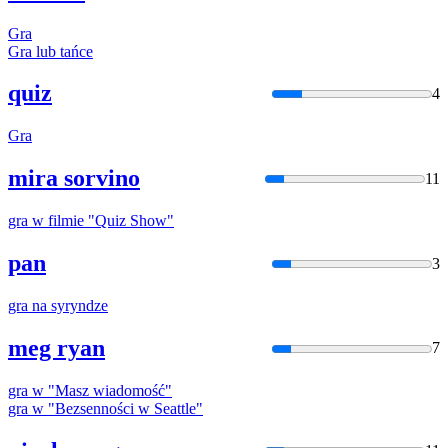
Gra
Gra
lub tańce
quiz
4
Gra
mira sorvino
11
gra
w filmie "Quiz Show"
pan
3
gra
na syryndze
meg ryan
7
gra
w "Masz wiadomość"
gra
w "Bezsenności w Seattle"