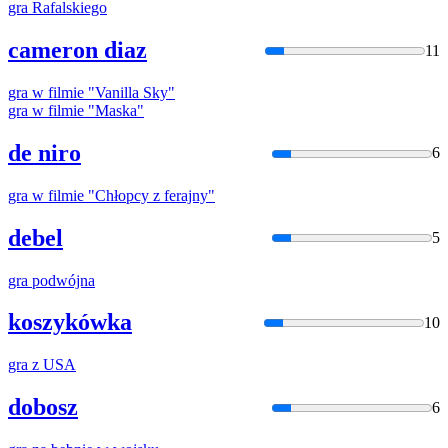
gra
Rafalskiego
cameron diaz
11
gra
w filmie "Vanilla Sky"
gra
w filmie "Maska"
de niro
6
gra
w filmie "Chłopcy z ferajny"
debel
5
gra
podwójna
koszykówka
10
gra
z USA
dobosz
6