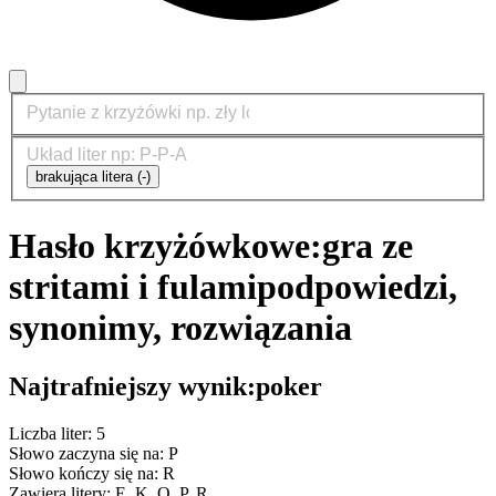
brakująca litera (-)
Hasło krzyżówkowe:
gra ze
stritami i fulami
podpowiedzi,
synonimy, rozwiązania
Najtrafniejszy wynik:
poker
Liczba liter: 5
Słowo zaczyna się na: P
Słowo kończy się na: R
Zawiera litery: E, K, O, P, R