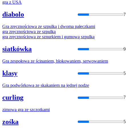
gra
z USA
diabolo
7
Gra
zręcznościowa
ze
szpulką
i
dwoma pałeczkami
gra
zręcznościowa
ze
szpulką
gra
zręcznościowa
ze
sznurkiem
i
gumową szpulką
siatkówka
9
Gra
zespołowa
ze
ścinaniem, blokowaniem, serwowaniem
klasy
5
Gra
podwórkowa
ze
skakaniem na jednej nodze
curling
7
zimowa
gra
ze
szczotkami
zośka
5