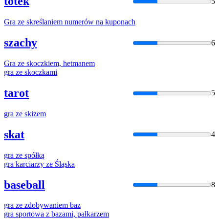
totek
5
Gra
ze
skreślaniem numerów na kuponach
szachy
6
Gra
ze
skoczkiem, hetmanem
gra
ze
skoczkami
tarot
5
gra
ze
skizem
skat
4
gra
ze
spółką
gra
karciarzy
ze
Śląska
baseball
8
gra
ze
zdobywaniem baz
gra
sportowa z bazami, pałkarzem