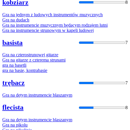
kobziarz
8
Gra
na
jednym z ludowych instrumentów muzycznych
Gra
na
dudach
Gra
na
instrumencie muzycznym będącym rodzajem lutni
Gra
na
instrumencie strunowym w kapeli ludowej
basista
7
Gra
na
czterostrunowej gitarze
Gra
na
gitarze z czterema strunami
gra
na
basetli
gra
na
basie, kontrabasie
trębacz
7
Gra
na
dętym instrumencie blaszanym
flecista
8
Gra
na
dętym instrumencie blaszanym
Gra
na
pikolu