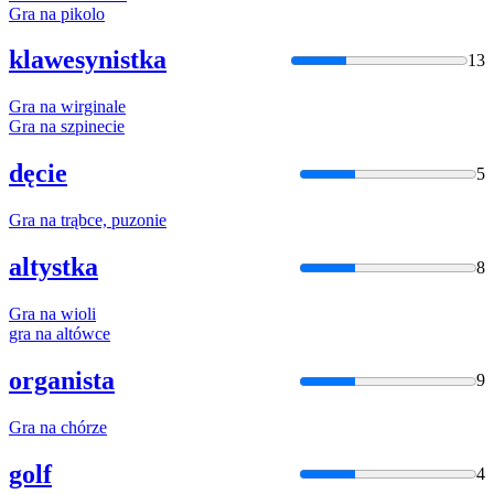
Gra
na
pikolo
klawesynistka
13
Gra
na
wirginale
Gra
na
szpinecie
dęcie
5
Gra
na
trąbce, puzonie
altystka
8
Gra
na
wioli
gra
na
altówce
organista
9
Gra
na
chórze
golf
4