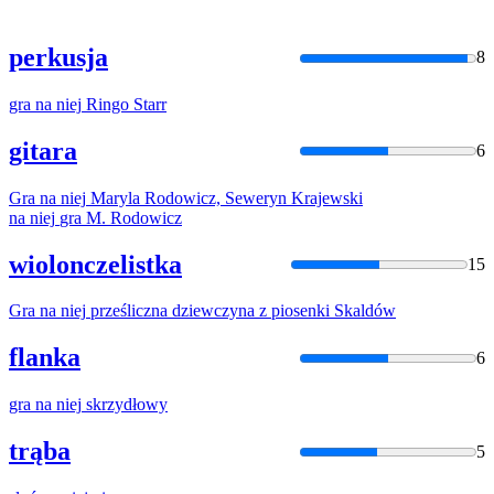
perkusja
8
gra
na
niej
Ringo
Starr
gitara
6
Gra
na
niej
Maryla Rodowicz, Seweryn Krajewski
na
niej
gra
M. Rodowicz
wiolonczelistka
15
Gra
na
niej
prześliczna dziewczyna z piosenki Skaldów
flanka
6
gra
na
niej
skrzydłowy
trąba
5