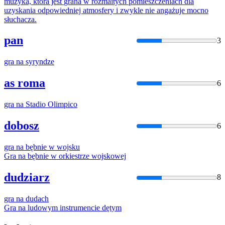
muzyka, która jest
grana
w rozmaitych pomieszczeniach dla
uzyskania odpowiedniej atmosfery i zwykle
nie
angażuje mocno
słuchacza.
pan
3
gra
na
syryndze
as roma
6
gra
na
Stadio Olimpico
dobosz
6
gra
na
bębnie w wojsku
Gra
na
bębnie w orkiestrze wojskowej
dudziarz
8
gra
na
dudach
Gra
na
ludowym instrumencie dętym