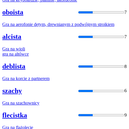
oboista
7
Gra
na
aerofonie dętym, drewnianym z podwójnym stroikiem
alcista
7
Gra
na
wioli
gra
na
altówce
deblista
8
Gra
na
korcie z partnerem
szachy
6
Gra
na
szachownicy
flecistka
9
Gra
na
flażolecie