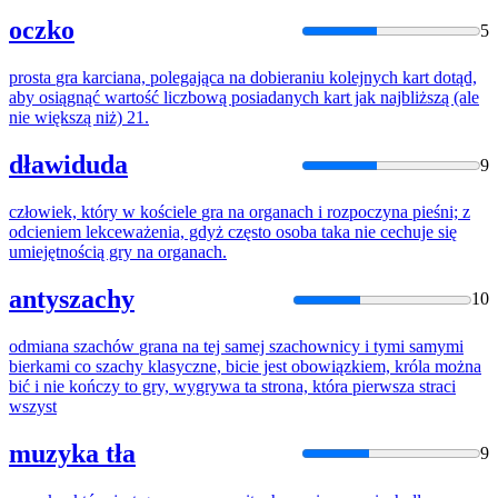
oczko
5
prosta
gra
karciana, polegająca
na
dobieraniu kolejnych kart dotąd,
aby osiągnąć wartość liczbową posiadanych kart jak najbliższą (ale
nie
większą niż) 21.
dławiduda
9
człowiek, który w kościele
gra
na
organach i rozpoczyna pieśni; z
odcieniem lekceważenia, gdyż często osoba taka
nie
cechuje się
umiejętnością gry
na
organach.
antyszachy
10
odmiana szachów
grana
na
tej samej szachownicy i tymi samymi
bierkami co szachy klasyczne, bicie jest obowiązkiem, króla można
bić i
nie
kończy to gry, wygrywa ta strona, która pierwsza straci
wszyst
muzyka tła
9