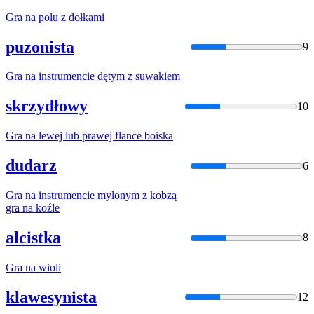
Gra
na
polu z dołkami
puzonista
9
Gra
na
instrumencie dętym z suwakiem
skrzydłowy
10
Gra
na
lewej lub prawej flance boiska
dudarz
6
Gra
na
instrumencie mylonym z kobzą
gra
na
koźle
alcistka
8
Gra
na
wioli
klawesynista
12