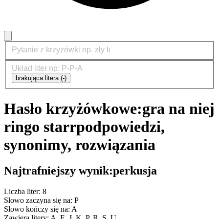
brakująca litera (-)
Hasło krzyżówkowe:
gra na niej
ringo starr
podpowiedzi,
synonimy, rozwiązania
Najtrafniejszy wynik:
perkusja
Liczba liter: 8
Słowo zaczyna się na: P
Słowo kończy się na: A
Zawiera litery: A, E, J, K, P, R, S, U