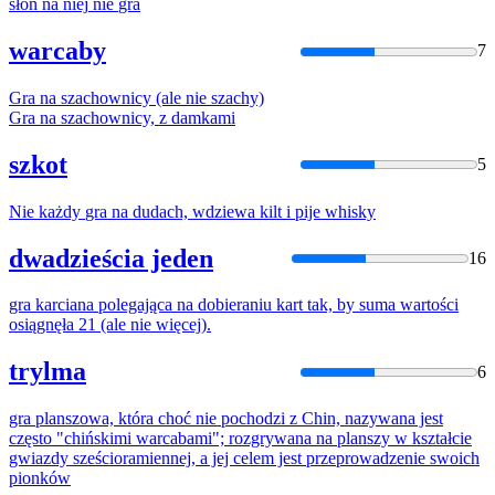
słoń
na
niej
nie
gra
warcaby
7
Gra
na
szachownicy (ale
nie
szachy)
Gra
na
szachownicy, z damkami
szkot
5
Nie
każdy
gra
na
dudach, wdziewa kilt i pije whisky
dwadzieścia jeden
16
gra
karciana polegająca
na
dobieraniu kart tak, by suma wartości
osiągnęła 21 (ale
nie
więcej).
trylma
6
gra
planszowa, która choć
nie
pochodzi z Chin, nazywana jest
często "chińskimi warcabami"; rozgrywana
na
planszy w kształcie
gwiazdy sześcioramiennej, a jej celem jest przeprowadzenie swoich
pionków