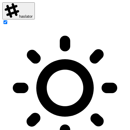
haslator