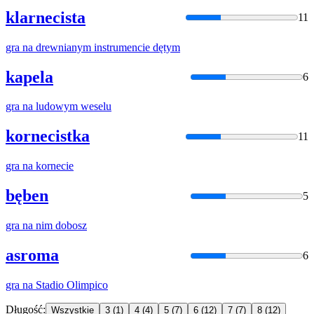
klarnecista
11
gra
na
drewnianym instrumencie dętym
kapela
6
gra
na
ludowym weselu
kornecistka
11
gra
na
kornecie
bęben
5
gra
na
nim dobosz
asroma
6
gra
na
Stadio Olimpico
Długość:
Wszystkie
3
(1)
4
(4)
5
(7)
6
(12)
7
(7)
8
(12)