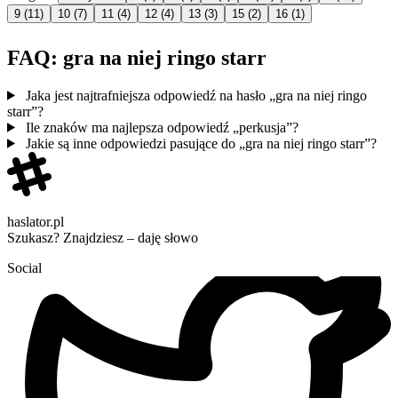
9
(11)
10
(7)
11
(4)
12
(4)
13
(3)
15
(2)
16
(1)
FAQ: gra na niej ringo starr
Jaka jest najtrafniejsza odpowiedź na hasło „gra na niej ringo
starr”?
Ile znaków ma najlepsza odpowiedź „perkusja”?
Jakie są inne odpowiedzi pasujące do „gra na niej ringo starr”?
haslator.pl
Szukasz? Znajdziesz – daję słowo
Social