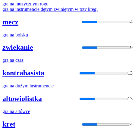
gra
na
muzycznym rogu
gra
na
instrumencie dętym zwiniętym w trzy kręgi
mecz
4
gra
na
boisku
zwlekanie
9
gra
na
czas
kontrabasista
13
gra
na
dużym instrumencie
altowiolistka
13
gra
na
altówce
kret
4