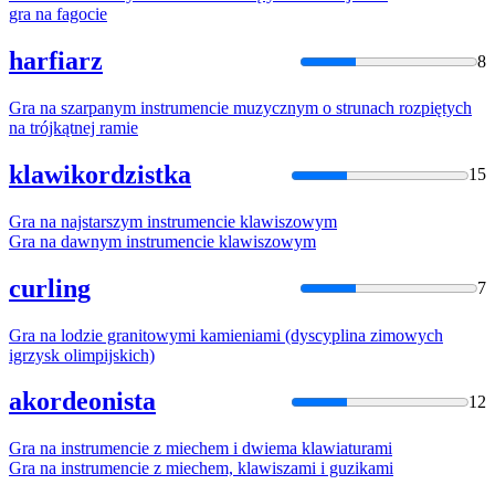
gra
na
fagocie
harfiarz
8
Gra
na
szarpanym instrumencie muzycznym o strunach rozpiętych
na
trójkątnej ramie
klawikordzistka
15
Gra
na
najstarszym instrumencie klawiszowym
Gra
na
dawnym instrumencie klawiszowym
curling
7
Gra
na
lodzie granitowymi kamieniami (dyscyplina zimowych
igrzysk olimpijskich)
akordeonista
12
Gra
na
instrumencie z miechem i dwiema klawiaturami
Gra
na
instrumencie z miechem, klawiszami i guzikami