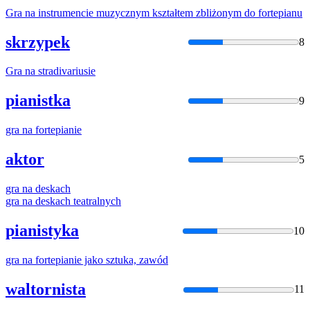
Gra
na
instrumencie muzycznym kształtem zbliżonym do fortepianu
skrzypek
8
Gra
na
stradivariusie
pianistka
9
gra
na
fortepianie
aktor
5
gra
na
deskach
gra
na
deskach teatralnych
pianistyka
10
gra
na
fortepianie jako sztuka, zawód
waltornista
11