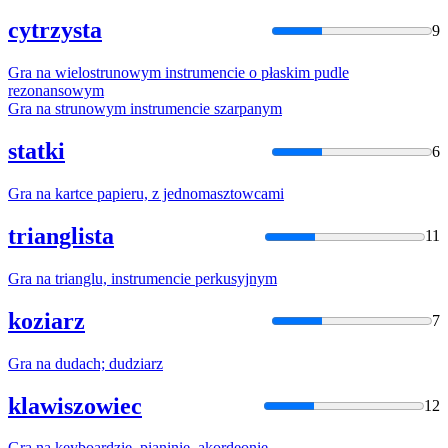
cytrzysta
9
Gra
na
wielostrunowym instrumencie o płaskim pudle
rezonansowym
Gra
na
strunowym instrumencie szarpanym
statki
6
Gra
na
kartce papieru, z jednomasztowcami
trianglista
11
Gra
na
trianglu, instrumencie perkusyjnym
koziarz
7
Gra
na
dudach; dudziarz
klawiszowiec
12
Gra
na
keyboardzie, pianinie, akordeonie