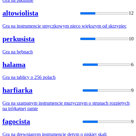
Gra
na
pikulinie
altowiolista
12
Gra
na
instrumencie smyczkowym nieco większym od skrzypiec
perkusista
10
Gra
na
bębnach
halama
6
Gra
na
tablicy o 256 polach
harfiarka
9
Gra
na
szarpanym instrumencie muzycznym o strunach rozpiętych
na
trójkątnej ramie
fagocista
9
Gra
na
drewnianym instrumencie dętym o niskiej skali