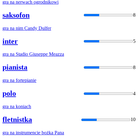
gra
na
nerwach ogrodnikowi
saksofon
8
gra
na
nim Candy Dulfer
inter
5
gra
na
Stadio Giuseppe Meazza
pianista
8
gra
na
fortepianie
polo
4
gra
na
koniach
fletnistka
10
gra
na
instrumencie bożka Pana