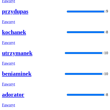
Faworyt
przydupas
9
Faworyt
kochanek
8
Faworyt
utrzymanek
10
Faworyt
beniaminek
10
Faworyt
adorator
8
Faworyt