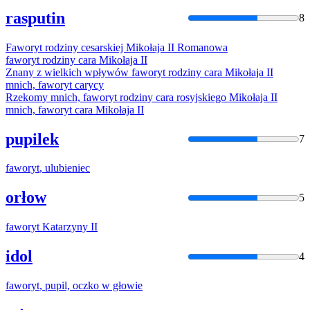
rasputin
8
Faworyt
rodziny cesarskiej Mikołaja II Romanowa
faworyt
rodziny cara Mikołaja II
Znany z wielkich wpływów
faworyt
rodziny cara Mikołaja II
mnich,
faworyt
carycy
Rzekomy mnich,
faworyt
rodziny cara rosyjskiego Mikołaja II
mnich,
faworyt
cara Mikołaja II
pupilek
7
faworyt
, ulubieniec
orłow
5
faworyt
Katarzyny II
idol
4
faworyt
, pupil, oczko w głowie