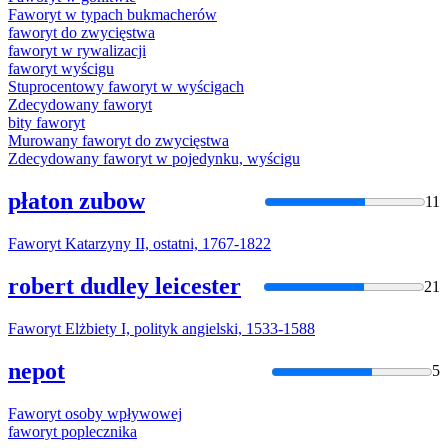
Faworyt
w typach bukmacherów
faworyt
do zwycięstwa
faworyt
w rywalizacji
faworyt
wyścigu
Stuprocentowy
faworyt
w wyścigach
Zdecydowany
faworyt
bity
faworyt
Murowany
faworyt
do zwycięstwa
Zdecydowany
faworyt
w pojedynku, wyścigu
płaton zubow
11
Faworyt
Katarzyny II, ostatni, 1767-1822
robert dudley leicester
21
Faworyt
Elżbiety I, polityk angielski, 1533-1588
nepot
5
Faworyt
osoby wpływowej
faworyt
poplecznika