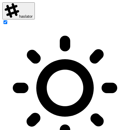
haslator