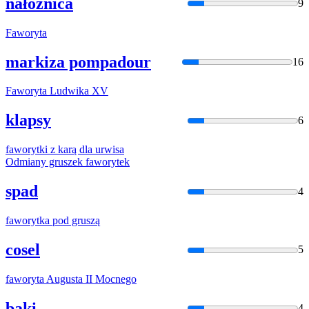
nałożnica
9
Faworyt
a
markiza pompadour
16
Faworyt
a Ludwika XV
klapsy
6
faworyt
ki z karą dla urwisa
Odmiany gruszek
faworyt
ek
spad
4
faworyt
ka pod gruszą
cosel
5
faworyt
a Augusta II Mocnego
baki
4