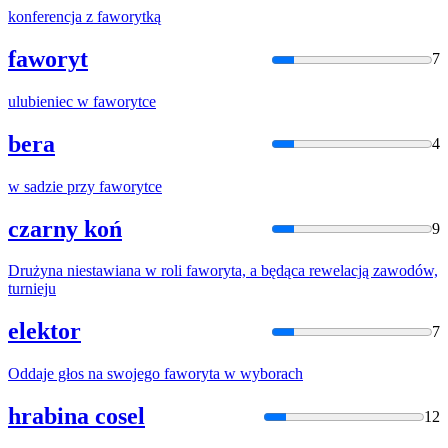
konferencja z
faworyt
ką
faworyt
7
ulubieniec w
faworyt
ce
bera
4
w sadzie przy
faworyt
ce
czarny koń
9
Drużyna niestawiana w roli
faworyt
a, a będąca rewelacją zawodów,
turnieju
elektor
7
Oddaje głos na swojego
faworyt
a w wyborach
hrabina cosel
12