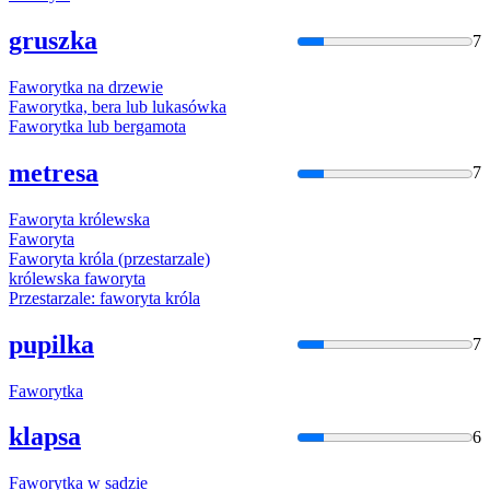
gruszka
7
Faworyt
ka na drzewie
Faworyt
ka, bera lub lukasówka
Faworyt
ka lub bergamota
metresa
7
Faworyt
a królewska
Faworyt
a
Faworyt
a króla (przestarzale)
królewska
faworyt
a
Przestarzale:
faworyt
a króla
pupilka
7
Faworyt
ka
klapsa
6
Faworyt
ka w sadzie