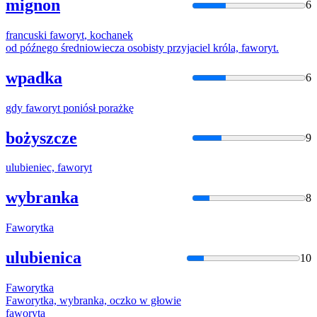
mignon
6
francuski
faworyt
, kochanek
od późnego średniowiecza osobisty przyjaciel króla,
faworyt
.
wpadka
6
gdy
faworyt
poniósł porażkę
bożyszcze
9
ulubieniec,
faworyt
wybranka
8
Faworyt
ka
ulubienica
10
Faworyt
ka
Faworyt
ka, wybranka, oczko w głowie
faworyt
a