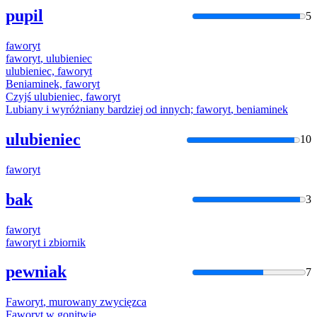
pupil
5
faworyt
faworyt
, ulubieniec
ulubieniec,
faworyt
Beniaminek,
faworyt
Czyjś ulubieniec,
faworyt
Lubiany i wyróżniany bardziej od innych;
faworyt
, beniaminek
ulubieniec
10
faworyt
bak
3
faworyt
faworyt
i zbiornik
pewniak
7
Faworyt
, murowany zwycięzca
Faworyt
w gonitwie