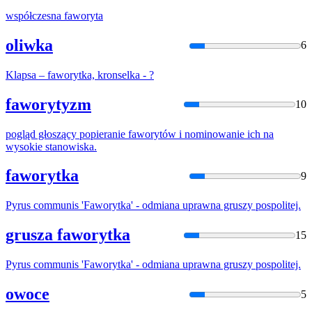
współczesna
faworyt
a
oliwka
6
Klapsa –
faworyt
ka, kronselka - ?
faworytyzm
10
pogląd głoszący popieranie
faworyt
ów i nominowanie ich na
wysokie stanowiska.
faworytka
9
Pyrus communis '
Faworyt
ka' - odmiana uprawna gruszy pospolitej.
grusza faworytka
15
Pyrus communis '
Faworyt
ka' - odmiana uprawna gruszy pospolitej.
owoce
5