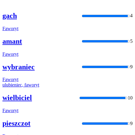
gach
4
Faworyt
amant
5
Faworyt
wybraniec
9
Faworyt
ulubieniec,
faworyt
wielbiciel
10
Faworyt
pieszczot
9