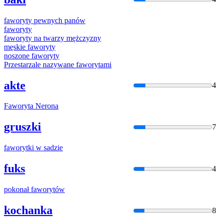
faworyt
y pewnych panów
faworyt
y
faworyt
y na twarzy mężczyzny
męskie
faworyt
y
noszone
faworyt
y
Przestarzale nazywane
faworyt
ami
akte
4
Faworyt
a Nerona
gruszki
7
faworyt
ki w sadzie
fuks
4
pokonał
faworyt
ów
kochanka
8