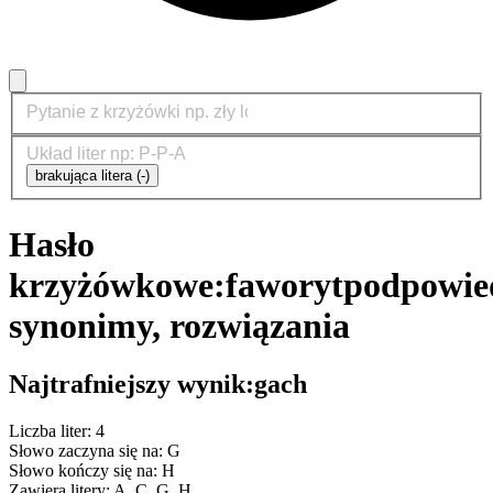
brakująca litera (-)
Hasło
krzyżówkowe:
faworyt
podpowied
synonimy, rozwiązania
Najtrafniejszy wynik:
gach
Liczba liter: 4
Słowo zaczyna się na: G
Słowo kończy się na: H
Zawiera litery: A, C, G, H