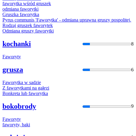
faworyt
ka wśród gruszek
odmiana
faworyt
ki
Gruszka
faworyt
ka
Pyrus communis '
Faworyt
ka' - odmiana uprawna gruszy pospolitej.
Rodzaj gruszek
faworyt
ek
Odmiana gruszy
faworyt
ki
kochanki
8
Faworyt
y
grusza
6
Faworyt
ka w sadzie
Z
faworyt
kami na gałęzi
Bonkreta lub
faworyt
ka
bokobrody
9
Faworyt
y
faworyt
y, baki