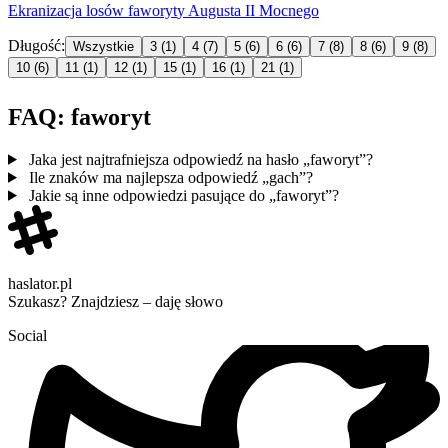
Ekranizacja losów
faworyt
y Augusta II Mocnego
Długość:
Wszystkie
3
(1)
4
(7)
5
(6)
6
(6)
7
(8)
8
(6)
9
(8)
10
(6)
11
(1)
12
(1)
15
(1)
16
(1)
21
(1)
FAQ: faworyt
Jaka jest najtrafniejsza odpowiedź na hasło „faworyt”?
Ile znaków ma najlepsza odpowiedź „gach”?
Jakie są inne odpowiedzi pasujące do „faworyt”?
haslator.pl
Szukasz? Znajdziesz – daję słowo
Social