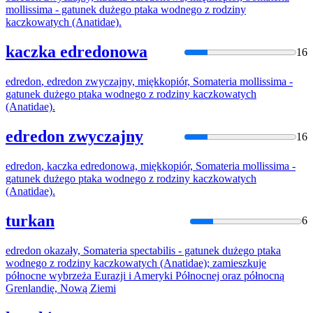
mollissima - gatunek dużego ptaka wodnego z rodziny
kaczkowatych (Anatidae).
kaczka edredonowa
16
edredon
,
edredon
zwyczajny, miękkopiór, Somateria mollissima -
gatunek dużego ptaka wodnego z rodziny kaczkowatych
(Anatidae).
edredon zwyczajny
16
edredon
, kaczka edredonowa, miękkopiór, Somateria mollissima -
gatunek dużego ptaka wodnego z rodziny kaczkowatych
(Anatidae).
turkan
6
edredon
okazały, Somateria spectabilis - gatunek dużego ptaka
wodnego z rodziny kaczkowatych (Anatidae); zamieszkuje
północne wybrzeża Eurazji i Ameryki Północnej oraz północną
Grenlandię, Nową Ziemi