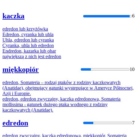
kaczka
6
edredon
lub
krzyżówka
Edredon
, cyranka
lub
uhla
Uhla,
edredon
lub
cyranka
Cyranka, uhla
lub
edredon
Endredon
, kazarka
lub
ohar
największą z nich jest
edredon
miękkopiór
10
edredon
, Somateria – rodzaj ptaków z rodziny kaczkowatych
(Anatidae), obejmujący gatunki występujące w Ameryce Północnej,
Azji i Europie.
edredon
,
edredon
zwyczajny, kaczka edredonowa, Somateria
mollissima - gatunek dużego ptaka wodnego z rodziny
kaczkowatych (Anatidae).
edredon
7
edredon
zwyczajny, kaczka edredonowa, miękkopiór, Somateria