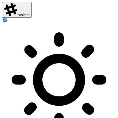
haslator