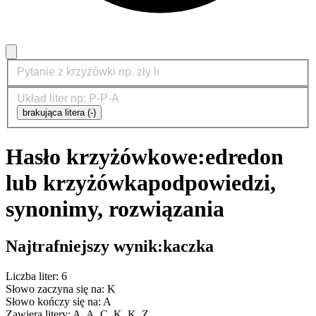
brakująca litera (-)
Hasło krzyżówkowe:
edredon
lub krzyżówka
podpowiedzi,
synonimy, rozwiązania
Najtrafniejszy wynik:
kaczka
Liczba liter: 6
Słowo zaczyna się na: K
Słowo kończy się na: A
Zawiera litery: A, A, C, K, K, Z