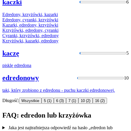
kaczki
6
Edredony
,
krzyżówki
, kazarki
Edredony
, cyranki,
krzyżówki
Kazarki,
edredony
,
krzyżówki
Krzyżówki
,
edredony
, cyranki
Cyranki,
krzyżówki
,
edredony
Krzyżówki
, kazarki,
edredony
kaczę
5
pisklę
edredona
edredonowy
10
taki, który zrobiono z
edredonu
- puchu kaczki edredonowej.
Długość:
Wszystkie
5
(1)
6
(3)
7
(1)
10
(2)
16
(2)
FAQ: edredon lub krzyżówka
Jaka jest najtrafniejsza odpowiedź na hasło „edredon lub