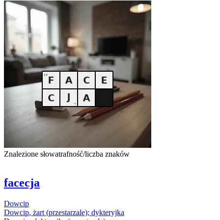
Znalezione słowa
trafność/liczba znaków
facecja
Dowcip
Dowcip
, żart (przestarzale); dykteryjka