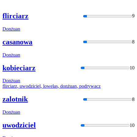
flirciarz
9
Donżuan
casanowa
8
Donżuan
kobieciarz
10
Donżuan
flirciarz, uwodziciel, lowelas,
donżuan
, podrywacz
zalotnik
8
Donżuan
uwodziciel
10