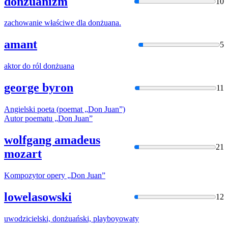
donżuanizm
10
zachowanie właściwe dla
donżuan
a.
amant
5
aktor do ról
donżuan
a
george byron
11
Angielski poeta (poemat „
Don Juan
”)
Autor poematu „
Don Juan
”
wolfgang amadeus
21
mozart
Kompozytor opery „
Don Juan
”
lowelasowski
12
uwodzicielski,
donżuań
ski, playboyowaty