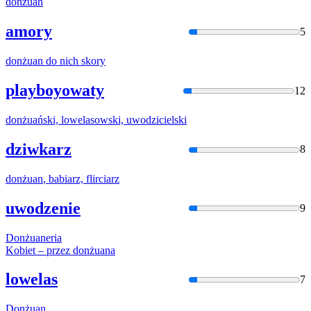
donżuan
amory
5
donżuan
do nich skory
playboyowaty
12
donżuań
ski, lowelasowski, uwodzicielski
dziwkarz
8
donżuan
, babiarz, flirciarz
uwodzenie
9
Donżuan
eria
Kobiet – przez
donżuan
a
lowelas
7
Donżuan