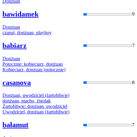
Donżuan
bawidamek
9
Donżuan
czaruś,
donżuan
, playboy
babiarz
7
Donżuan
Potocznie: kobieciarz,
donżuan
Kobieciarz,
donżuan
(potocznie)
casanova
8
Donżuan
, uwodziciel (żartobliwie)
donżuan
, macho, żigolak
Żartobliwie:
donżuan
, uwodziciel
Uwodziciel,
donżuan
(żartobliwie)
bałamut
7