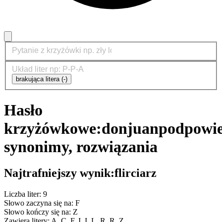
brakująca litera (-)
Hasło
krzyżówkowe:
donjuan
podpowie
synonimy, rozwiązania
Najtrafniejszy wynik:
flirciarz
Liczba liter: 9
Słowo zaczyna się na: F
Słowo kończy się na: Z
Zawiera litery: A, C, F, I, I, L, R, R, Z