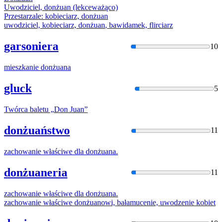
Uwodziciel,
donżuan
(lekceważąco)
Przestarzale: kobieciarz,
donżuan
uwodziciel, kobieciarz,
donżuan
, bawidamek, flirciarz
garsoniera
10
mieszkanie
donżuan
a
gluck
5
Twórca baletu „
Don Juan
”
donżuaństwo
11
zachowanie właściwe dla
donżuan
a.
donżuaneria
11
zachowanie właściwe dla
donżuan
a.
zachowanie właściwe
donżuan
owi, bałamucenie, uwodzenie kobiet