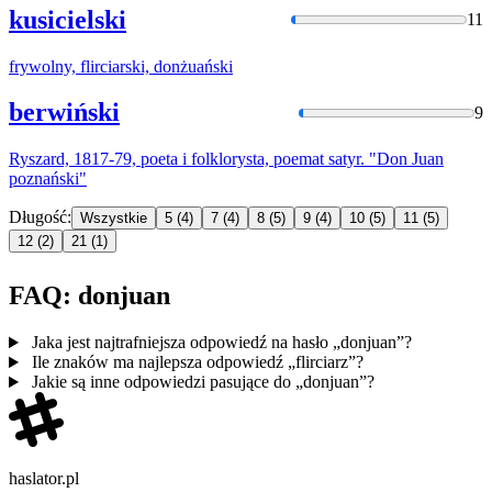
kusicielski
11
frywolny, flirciarski,
donżuań
ski
berwiński
9
Ryszard, 1817-79, poeta i folklorysta, poemat satyr. "
Don Juan
poznański"
Długość:
Wszystkie
5
(4)
7
(4)
8
(5)
9
(4)
10
(5)
11
(5)
12
(2)
21
(1)
FAQ: donjuan
Jaka jest najtrafniejsza odpowiedź na hasło „donjuan”?
Ile znaków ma najlepsza odpowiedź „flirciarz”?
Jakie są inne odpowiedzi pasujące do „donjuan”?
haslator.pl