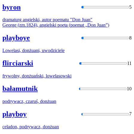
byron
5
dramaturg angielski, autor poematu "
Don Juan
"
George (zm.1824), angielski poeta (poemat „
Don Juan
”)
playboye
8
Lowelasi,
donżuan
i, uwodziciele
flirciarski
11
frywolny,
donżuań
ski, lowelasowski
bałamutnik
10
podrywacz, czaruś,
donżuan
playboy
7
celadon, podrywacz,
donżuan