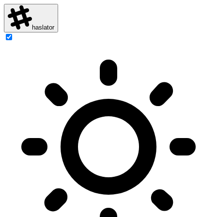
haslator