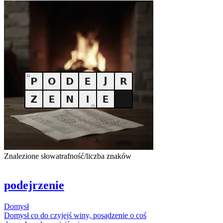
Znalezione słowa
trafność/liczba znaków
podejrzenie
Domysł
Domysł
co do czyjejś winy, posądzenie o coś