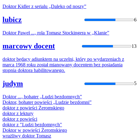
Doktor
Kidler z serialu „Daleko od noszy”
lubicz
6
Doktor
Paweł ..., rola Tomasz Stockingera w „Klanie”
marcowy docent
13
doktor
będący adiunktem na uczelni, który po wydarzeniach z
marca 1968 roku został mianowany docentem bez posiadania
stopnia
doktor
a habilitowanego.
judym
5
Doktor
..., bohater „Ludzi bezdomnych”
Doktor
, bohater powieści „Ludzie bezdomni”
doktor
z powieści Żeromskiego
doktor
z lektury
doktor
z powieści
doktor
z "Ludzi bezdomnych"
Doktor
w powieści Żeromskiego
wrażliwy
doktor
Tomasz