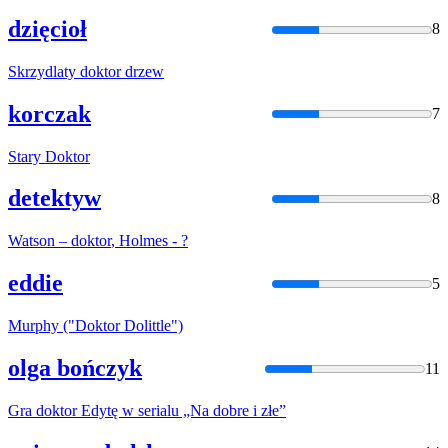
dzięcioł
8
Skrzydlaty
doktor
drzew
korczak
7
Stary
Doktor
detektyw
8
Watson –
doktor
, Holmes - ?
eddie
5
Murphy ("
Doktor
Dolittle")
olga bończyk
11
Gra
doktor
Edytę w serialu „Na dobre i złe”