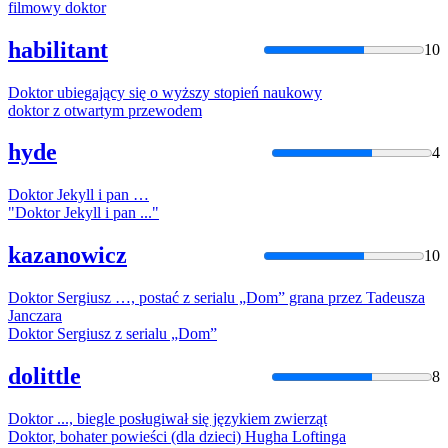
filmowy
doktor
habilitant
10
Doktor
ubiegający się o wyższy stopień naukowy
doktor
z otwartym przewodem
hyde
4
Doktor
Jekyll i pan …
"
Doktor
Jekyll i pan ..."
kazanowicz
10
Doktor
Sergiusz …, postać z serialu „Dom” grana przez Tadeusza
Janczara
Doktor
Sergiusz z serialu „Dom”
dolittle
8
Doktor
..., biegle posługiwał się językiem zwierząt
Doktor
, bohater powieści (dla dzieci) Hugha Loftinga