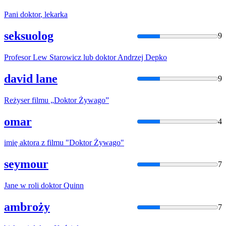
Pani
doktor
, lekarka
seksuolog
9
Profesor Lew Starowicz lub
doktor
Andrzej Depko
david lane
9
Reżyser filmu „
Doktor
Żywago”
omar
4
imię aktora z filmu "
Doktor
Żywago"
seymour
7
Jane w roli
doktor
Quinn
ambroży
7