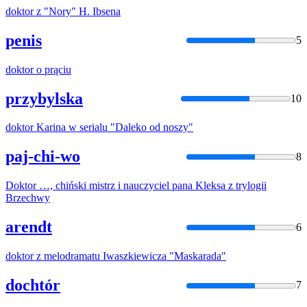
doktor
z "Nory" H. Ibsena
penis
5
doktor
o prąciu
przybylska
10
doktor
Karina w serialu "Daleko od noszy"
paj-chi-wo
8
Doktor
…, chiński mistrz i nauczyciel pana Kleksa z trylogii
Brzechwy
arendt
6
doktor
z melodramatu Iwaszkiewicza "Maskarada"
dochtór
7