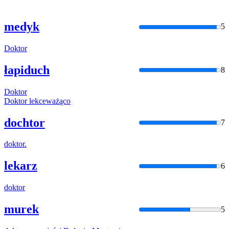
medyk
5
Doktor
łapiduch
8
Doktor
Doktor
lekceważąco
dochtor
7
doktor
.
lekarz
6
doktor
murek
5