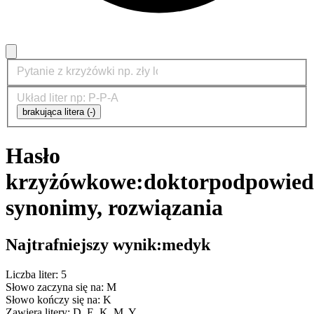
brakująca litera (-)
Hasło
krzyżówkowe:
doktor
podpowied
synonimy, rozwiązania
Najtrafniejszy wynik:
medyk
Liczba liter: 5
Słowo zaczyna się na: M
Słowo kończy się na: K
Zawiera litery: D, E, K, M, Y