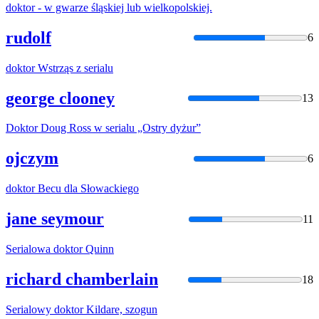
doktor
- w gwarze śląskiej lub wielkopolskiej.
rudolf
6
doktor
Wstrząs z serialu
george clooney
13
Doktor
Doug Ross w serialu „Ostry dyżur”
ojczym
6
doktor
Becu dla Słowackiego
jane seymour
11
Serialowa
doktor
Quinn
richard chamberlain
18
Serialowy
doktor
Kildare, szogun