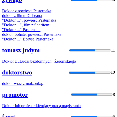
Doktor
z powieści Pasternaka
doktor
z filmu D. Leana
"
Doktor
...", powieść Pasternaka
"
Doktor
...", film z Sharifem
"
Doktor
..." Pasternaka
doktor
, bohater powieści Pasternaka
"
Doktor
..." Borysa Pasternaka
tomasz judym
11
Doktor
z „Ludzi bezdomnych” Żeromskiego
doktorstwo
10
doktor
wraz z małżonką.
promotor
8
Doktor
lub profesor kierujący pracą magistranta
faust
5