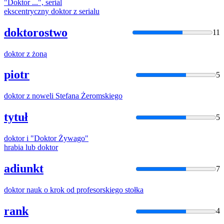
"
Doktor
...", serial
ekscentryczny
doktor
z serialu
doktorostwo
11
doktor
z żoną
piotr
5
doktor
z noweli Stefana Żeromskiego
tytuł
5
doktor
i "
Doktor
Żywago"
hrabia lub
doktor
adiunkt
7
doktor
nauk o krok od profesorskiego stołka
rank
4