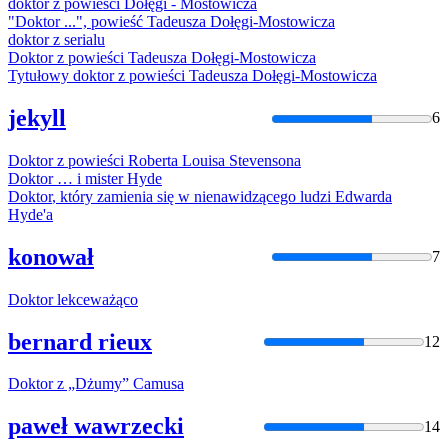
doktor
z powieści Dołęgi - Mostowicza
"
Doktor
...", powieść Tadeusza Dołęgi-Mostowicza
doktor
z serialu
Doktor
z powieści Tadeusza Dołęgi-Mostowicza
Tytułowy
doktor
z powieści Tadeusza Dołęgi-Mostowicza
jekyll
6
Doktor
z powieści Roberta Louisa Stevensona
Doktor
… i mister Hyde
Doktor
, który zamienia się w nienawidzącego ludzi Edwarda
Hyde'a
konował
7
Doktor
lekceważąco
bernard rieux
12
Doktor
z „Dżumy” Camusa
paweł wawrzecki
14