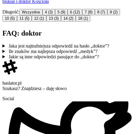
biskup i
doktor
Kościoła
Długość:
Wszystkie
4
(3)
5
(9)
6
(12)
7
(8)
8
(7)
9
(2)
10
(5)
11
(5)
12
(1)
13
(3)
14
(2)
18
(1)
FAQ: doktor
Jaka jest najtrafniejsza odpowiedź na hasło „doktor”?
Ile znaków ma najlepsza odpowiedź „medyk”?
Jakie są inne odpowiedzi pasujące do „doktor”?
haslator.pl
Szukasz? Znajdziesz – daję słowo
Social