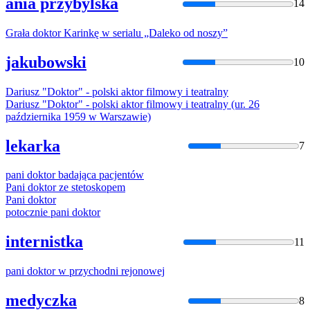
ania przybylska
14
Grała
doktor
Karinkę w serialu „Daleko od noszy”
jakubowski
10
Dariusz "
Doktor
" - polski aktor filmowy i teatralny
Dariusz "
Doktor
" - polski aktor filmowy i teatralny (ur. 26
października 1959 w Warszawie)
lekarka
7
pani
doktor
badająca pacjentów
Pani
doktor
ze stetoskopem
Pani
doktor
potocznie pani
doktor
internistka
11
pani
doktor
w przychodni rejonowej
medyczka
8