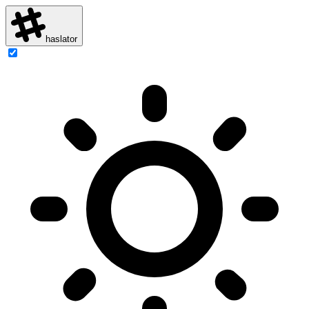
haslator