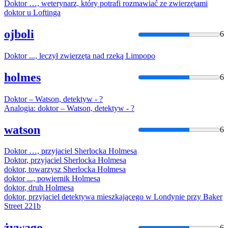
Doktor
…, weterynarz, który potrafi rozmawiać ze zwierzętami
doktor
u Loftinga
ojboli
6
Doktor
..., leczył zwierzęta nad rzeką Limpopo
holmes
6
Doktor
– Watson, detektyw - ?
Analogia:
doktor
– Watson, detektyw - ?
watson
6
Doktor
…, przyjaciel Sherlocka Holmesa
Doktor
, przyjaciel Sherlocka Holmesa
doktor
, towarzysz Sherlocka Holmesa
doktor
..., powiernik Holmesa
doktor
, druh Holmesa
doktor
, przyjaciel detektywa mieszkającego w Londynie przy Baker
Street 221b
żywago
6