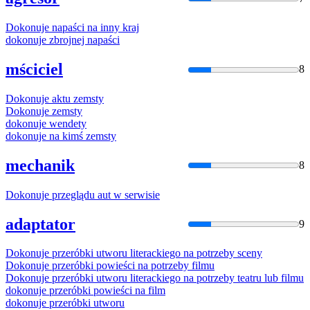
Dokonuje
napaści na inny kraj
dokonuje
zbrojnej napaści
mściciel
8
Dokonuje
aktu zemsty
Dokonuje
zemsty
dokonuje
wendety
dokonuje
na kimś zemsty
mechanik
8
Dokonuje
przeglądu aut w serwisie
adaptator
9
Dokonuje
przeróbki utworu literackiego na potrzeby sceny
Dokonuje
przeróbki powieści na potrzeby filmu
Dokonuje
przeróbki utworu literackiego na potrzeby teatru lub filmu
dokonuje
przeróbki powieści na film
dokonuje
przeróbki utworu