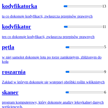
kodyfikatorka
13
ta co
dokonuje
kodyfikacji, zwłaszcza przepisów prawnych
kodyfikator
11
ten co
dokonuje
kodyfikacji, zwłaszcza przepisów prawnych
pętla
5
w niej samolot
dokonuje
lotu po torze zamkniętym, zbliżonym do
koła
roszarnia
9
Zakład w którym
dokonuje
się wstępnej obróbki roślin włóknistych
skaner
6
program komputerowy, który
dokonuje
analizy leksykalnej danych
wejściowych.