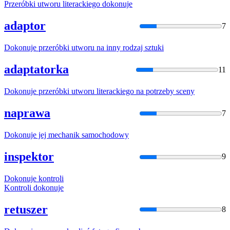
Przeróbki utworu literackiego
dokonuje
adaptor
7
Dokonuje
przeróbki utworu na inny rodzaj sztuki
adaptatorka
11
Dokonuje
przeróbki utworu literackiego na potrzeby sceny
naprawa
7
Dokonuje
jej mechanik samochodowy
inspektor
9
Dokonuje
kontroli
Kontroli
dokonuje
retuszer
8