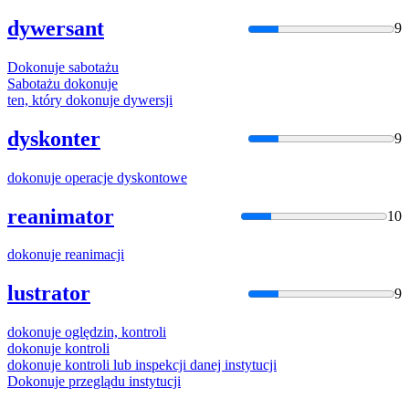
dywersant
9
Dokonuje
sabotażu
Sabotażu
dokonuje
ten, który
dokonuje
dywersji
dyskonter
9
dokonuje
operacje dyskontowe
reanimator
10
dokonuje
reanimacji
lustrator
9
dokonuje
oględzin, kontroli
dokonuje
kontroli
dokonuje
kontroli lub inspekcji danej instytucji
Dokonuje
przeglądu instytucji