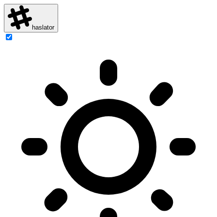
haslator