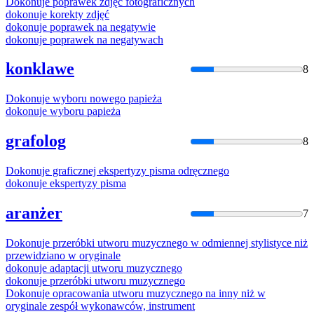
Dokonuje
poprawek zdjęć fotograficznych
dokonuje
korekty zdjęć
dokonuje
poprawek na negatywie
dokonuje
poprawek na negatywach
konklawe
8
Dokonuje
wyboru nowego papieża
dokonuje
wyboru papieża
grafolog
8
Dokonuje
graficznej ekspertyzy pisma odręcznego
dokonuje
ekspertyzy pisma
aranżer
7
Dokonuje
przeróbki utworu muzycznego w odmiennej stylistyce niż
przewidziano w oryginale
dokonuje
adaptacji utworu muzycznego
dokonuje
przeróbki utworu muzycznego
Dokonuje
opracowania utworu muzycznego na inny niż w
oryginale zespół wykonawców, instrument