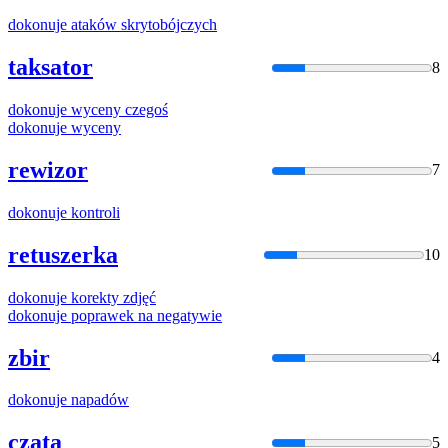
dokonuje
ataków skrytobójczych
taksator
8
dokonuje
wyceny czegoś
dokonuje
wyceny
rewizor
7
dokonuje
kontroli
retuszerka
10
dokonuje
korekty zdjęć
dokonuje
poprawek na negatywie
zbir
4
dokonuje
napadów
czata
5