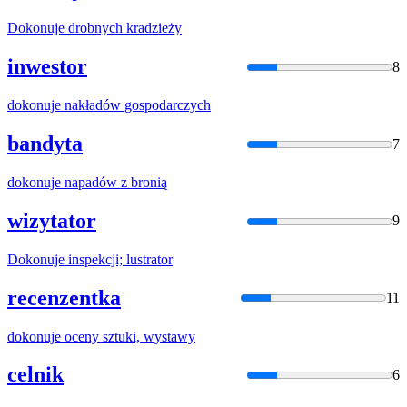
Dokonuje
drobnych kradzieży
inwestor
8
dokonuje
nakładów gospodarczych
bandyta
7
dokonuje
napadów z bronią
wizytator
9
Dokonuje
inspekcji; lustrator
recenzentka
11
dokonuje
oceny sztuki, wystawy
celnik
6