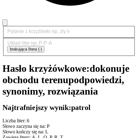
brakująca litera (-)
Hasło krzyżówkowe:
dokonuje
obchodu terenu
podpowiedzi,
synonimy, rozwiązania
Najtrafniejszy wynik:
patrol
Liczba liter: 6
Słowo zaczyna się na: P
Słowo kończy się na: L
Zawiera litery: A, L, O, P, R, T