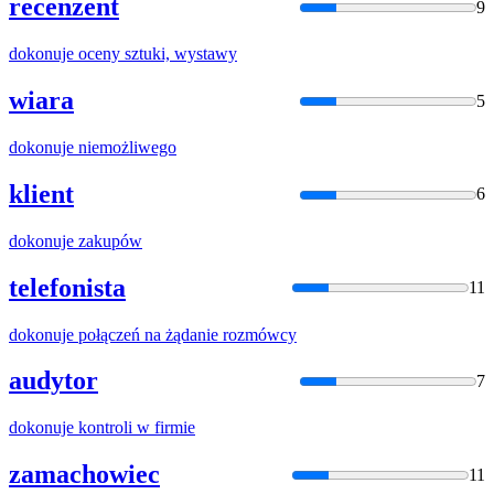
recenzent
9
dokonuje
oceny sztuki, wystawy
wiara
5
dokonuje
niemożliwego
klient
6
dokonuje
zakupów
telefonista
11
dokonuje
połączeń na żądanie rozmówcy
audytor
7
dokonuje
kontroli w firmie
zamachowiec
11