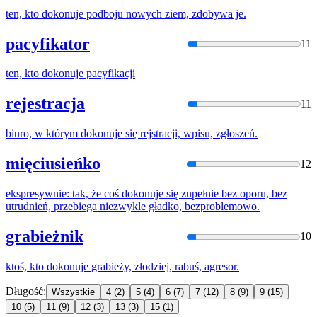
ten, kto
dokonuje
podboju nowych ziem, zdobywa je.
pacyfikator
11
ten, kto
dokonuje
pacyfikacji
rejestracja
11
biuro, w którym
dokonuje
się rejstracji, wpisu, zgłoszeń.
mięciusieńko
12
ekspresywnie: tak, że coś
dokonuje
się zupełnie bez oporu, bez
utrudnień, przebiega niezwykle gładko, bezproblemowo.
grabieżnik
10
ktoś, kto
dokonuje
grabieży, złodziej, rabuś, agresor.
Długość:
Wszystkie
4
(2)
5
(4)
6
(7)
7
(12)
8
(9)
9
(15)
10
(5)
11
(9)
12
(3)
13
(3)
15
(1)