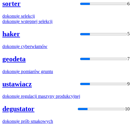
sorter
6
dokonuje
selekcji
dokonuje
wstępnej selekcji
haker
5
dokonuje
cyberwłamów
geodeta
7
dokonuje
pomiarów gruntu
ustawiacz
9
dokonuje
regulacji maszyny produkcyjnej
degustator
10
dokonuje
prób smakowych