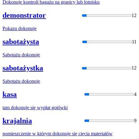
Dokonuje
kontroli bagażu na granicy lub lotnisku
demonstrator
12
Pokazu
dokonuje
sabotażysta
11
Sabotażu
dokonuje
sabotażystka
12
Sabotażu
dokonuje
kasa
4
tam
dokonuje
się wypłat gotówki
krajalnia
9
pomieszczenie w którym
dokonuje
się cięcia materiałów