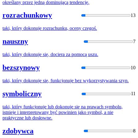
określany przez jedną dominującą tendencję.
rozrachunkowy
13
taki, który
dokonuje
rozrachunku, oceny czegoś.
nauszny
7
taki, który
dokonuje
się, dociera za pomocą uszu.
bezszynowy
10
taki, który
dokonuje
się, funkcjonuje bez wykorzystywania szyn.
symboliczny
11
taki, który funkcjonuje lub
dokonuje
się na prawach symbolu,
istnieje i interpretowany być powinien jako symbol, a nie
praktyczne lub dosłowne.
zdobywca
8