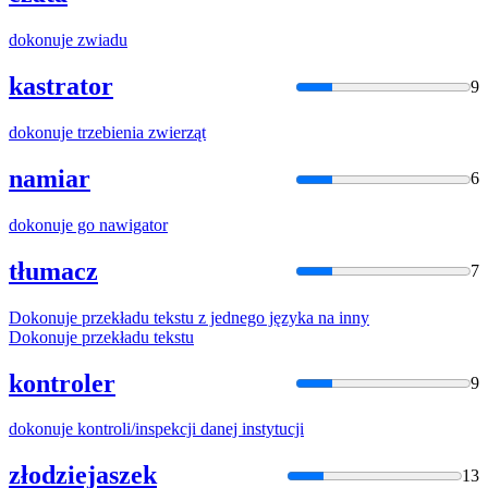
dokonuje
zwiadu
kastrator
9
dokonuje
trzebienia zwierząt
namiar
6
dokonuje
go nawigator
tłumacz
7
Dokonuje
przekładu tekstu z jednego języka na inny
Dokonuje
przekładu tekstu
kontroler
9
dokonuje
kontroli/inspekcji danej instytucji
złodziejaszek
13