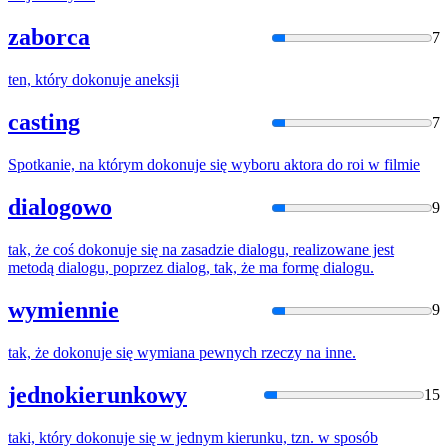
zaborca
7
ten, który
dokonuje
aneksji
casting
7
Spotkanie, na którym
dokonuje
się wyboru aktora do roi w filmie
dialogowo
9
tak, że coś
dokonuje
się na zasadzie dialogu, realizowane jest
metodą dialogu, poprzez dialog, tak, że ma formę dialogu.
wymiennie
9
tak, że
dokonuje
się wymiana pewnych rzeczy na inne.
jednokierunkowy
15
taki, który
dokonuje
się w jednym kierunku, tzn. w sposób