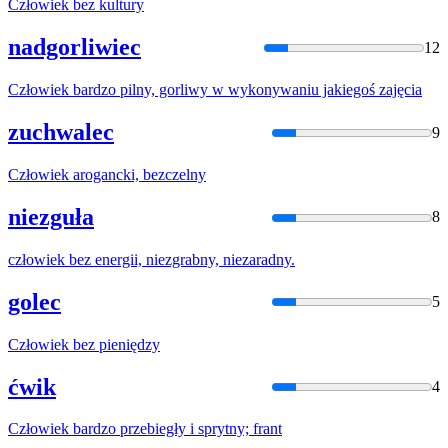
Człowiek
bez kultury
nadgorliwiec
12
Człowiek
bardzo pilny, gorliwy w wykonywaniu jakiegoś
zajęc
ia
zuchwalec
9
Człowiek
arogancki, bezczelny
niezguła
8
człowiek
bez energii, niezgrabny, niezaradny.
golec
5
Człowiek
bez pieniędzy
ćwik
4
Człowiek
bardzo przebiegły i sprytny; frant