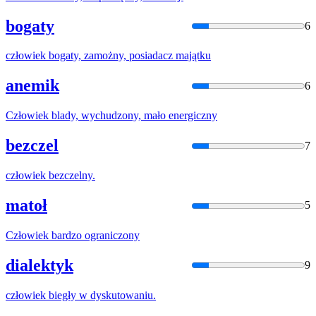
bogaty
6
człowiek
bogaty, zamożny, posiadacz majątku
anemik
6
Człowiek
blady, wychudzony, mało energiczny
bezczel
7
człowiek
bezczelny.
matoł
5
Człowiek
bardzo ograniczony
dialektyk
9
człowiek
biegły w dyskutowaniu.