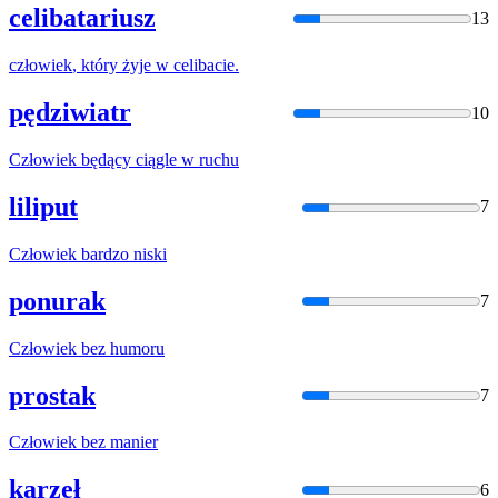
celibatariusz
13
człowiek
, który żyje w celibacie.
pędziwiatr
10
Człowiek
będący ciągle w ruchu
liliput
7
Człowiek
bardzo niski
ponurak
7
Człowiek
bez humoru
prostak
7
Człowiek
bez manier
karzeł
6