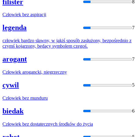
filister
8
Człowiek
bez aspiracji
legenda
7
człowiek
bardzo sławny, w jakiś sposób zasłużony, bezpośrednio z
czymś kojarzony, będący symbolem czegoś.
arogant
7
Człowiek
arogancki, niegrzeczny
cywil
5
Człowiek
bez munduru
biedak
6
Człowiek
bez dostatecznych środków do życia
robot
5