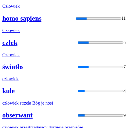
Człowiek
homo sapiens
11
Człowiek
człek
5
Człowiek
światło
7
człowiek
kule
4
człowiek
strzela Bóg je nosi
obserwant
9
człowiek
przestrzegający gorliwie przepisów