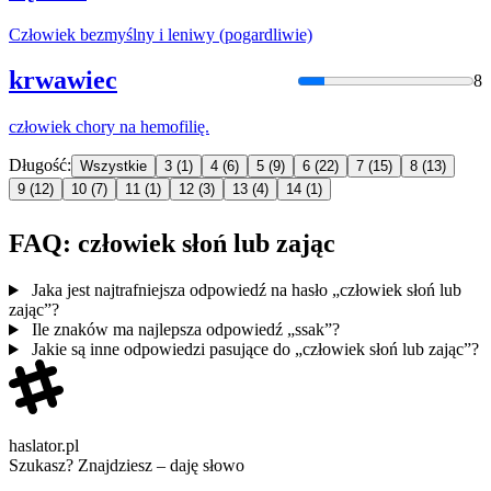
Człowiek
bezmyślny i leniwy (pogardliwie)
krwawiec
8
człowiek
chory na hemofilię.
Długość:
Wszystkie
3
(1)
4
(6)
5
(9)
6
(22)
7
(15)
8
(13)
9
(12)
10
(7)
11
(1)
12
(3)
13
(4)
14
(1)
FAQ: człowiek słoń lub zając
Jaka jest najtrafniejsza odpowiedź na hasło „człowiek słoń lub
zając”?
Ile znaków ma najlepsza odpowiedź „ssak”?
Jakie są inne odpowiedzi pasujące do „człowiek słoń lub zając”?
haslator.pl
Szukasz? Znajdziesz – daję słowo