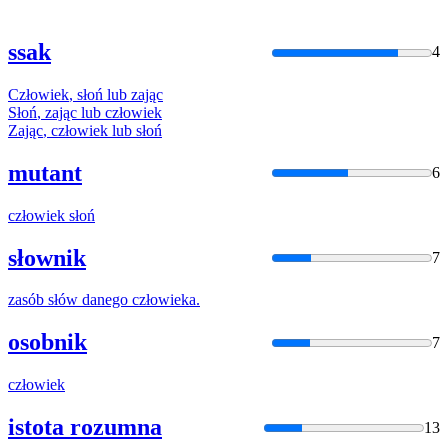
ssak
4
Człowiek
,
słoń
lub
zając
Słoń
,
zając
lub
człowiek
Zając
,
człowiek
lub
słoń
mutant
6
człowiek
słoń
słownik
7
zasób
słów
danego
człowieka
.
osobnik
7
człowiek
istota rozumna
13