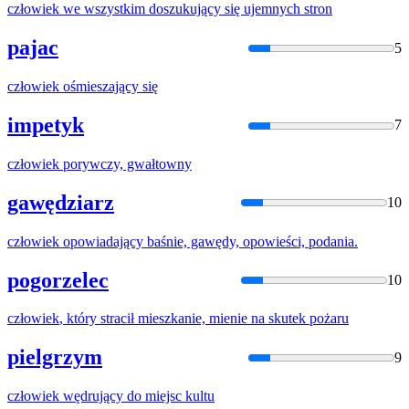
człowiek
we wszystkim doszukujący się ujemnych stron
pajac
5
człowiek
ośmieszający się
impetyk
7
człowiek
porywczy, gwałtowny
gawędziarz
10
człowiek
opowiadający baśnie, gawędy, opowieści, podania.
pogorzelec
10
człowiek
, który stracił mieszkanie, mienie na skutek pożaru
pielgrzym
9
człowiek
wędrujący do miejsc kultu