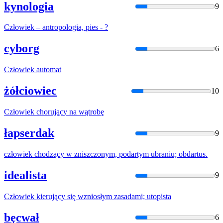
kynologia
9
Człowiek
– antropologia, pies - ?
cyborg
6
Człowiek
automat
żółciowiec
10
Człowiek
chorujący na wątrobę
łapserdak
9
człowiek
chodzący w zniszczonym, podartym ubraniu; obdartus.
idealista
9
Człowiek
kierujący się wzniosłym zasadami; utopista
bęcwał
6