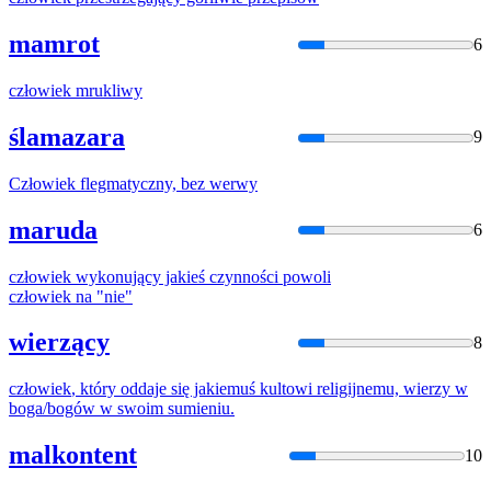
mamrot
6
człowiek
mrukliwy
ślamazara
9
Człowiek
flegmatyczny, bez werwy
maruda
6
człowiek
wykonujący jakieś czynności powoli
człowiek
na "nie"
wierzący
8
człowiek
, który oddaje się jakiemuś kultowi religijnemu, wierzy w
boga/bogów w swoim sumieniu.
malkontent
10