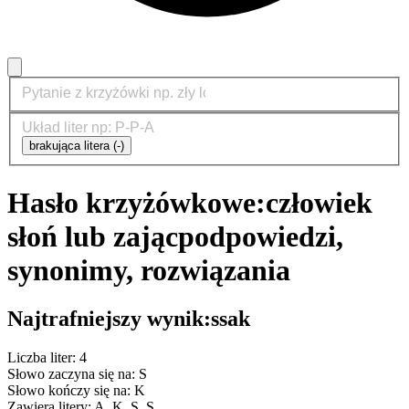
brakująca litera (-)
Hasło krzyżówkowe:
człowiek
słoń lub zając
podpowiedzi,
synonimy, rozwiązania
Najtrafniejszy wynik:
ssak
Liczba liter: 4
Słowo zaczyna się na: S
Słowo kończy się na: K
Zawiera litery: A, K, S, S