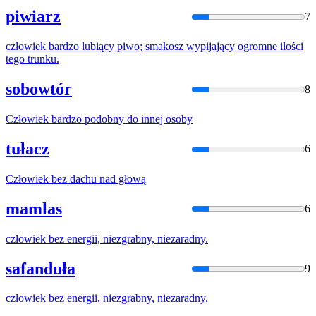
piwiarz
7
człowiek
bardzo lubiący piwo; smakosz wypijający ogromne ilości
tego trunku.
sobowtór
8
Człowiek
bardzo podobny do innej osoby
tułacz
6
Człowiek
bez dachu nad głową
mamlas
6
człowiek
bez energii, niezgrabny, niezaradny.
safanduła
9
człowiek
bez energii, niezgrabny, niezaradny.