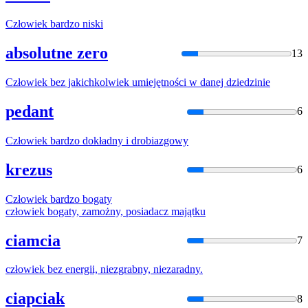
Człowiek
bardzo niski
absolutne zero
13
Człowiek
bez jakichkolwiek umiejętności w danej dziedzinie
pedant
6
Człowiek
bardzo dokładny i drobiazgowy
krezus
6
Człowiek
bardzo bogaty
człowiek
bogaty, zamożny, posiadacz majątku
ciamcia
7
człowiek
bez energii, niezgrabny, niezaradny.
ciapciak
8