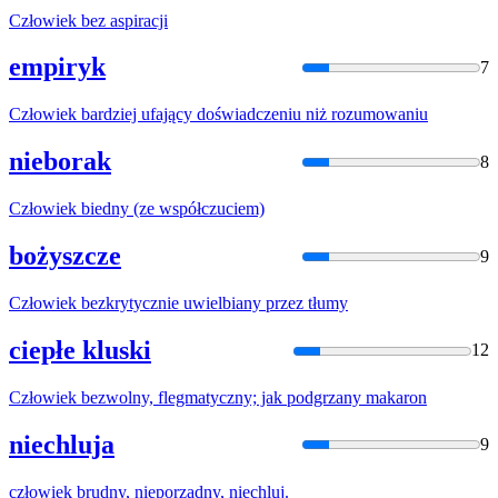
Człowiek
bez aspiracji
empiryk
7
Człowiek
bardziej ufający doświadczeniu niż rozumowaniu
nieborak
8
Człowiek
biedny (ze współczuciem)
bożyszcze
9
Człowiek
bezkrytycznie uwielbiany przez tłumy
ciepłe kluski
12
Człowiek
bezwolny, flegmatyczny; jak podgrzany makaron
niechluja
9
człowiek
brudny, nieporządny, niechluj.