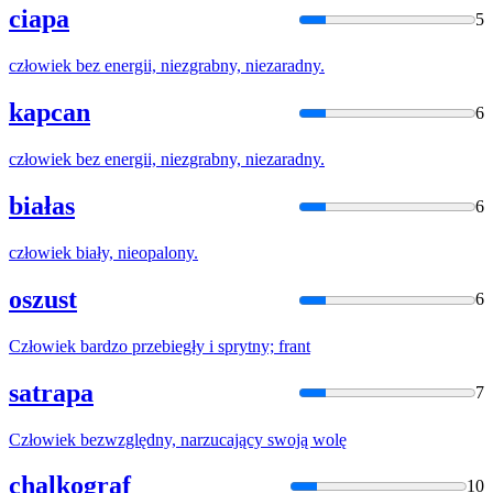
ciapa
5
człowiek
bez energii, niezgrabny, niezaradny.
kapcan
6
człowiek
bez energii, niezgrabny, niezaradny.
białas
6
człowiek
biały, nieopalony.
oszust
6
Człowiek
bardzo przebiegły i sprytny; frant
satrapa
7
Człowiek
bezwzględny, narzucający swoją wolę
chalkograf
10