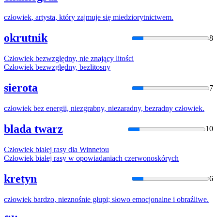
człowiek
, artysta, który zajmuje się miedziorytnictwem.
okrutnik
8
Człowiek
bezwzględny, nie
znają
cy litości
Człowiek
bezwzględny, bezlitosny
sierota
7
człowiek
bez energii, niezgrabny, niezaradny, bezradny
człowiek
.
blada twarz
10
Człowiek
białej rasy dla Winnetou
Człowiek
białej rasy w opowiadaniach czerwonoskórych
kretyn
6
człowiek
bardzo, nieznośnie głupi; słowo emocjonalne i obraźliwe.