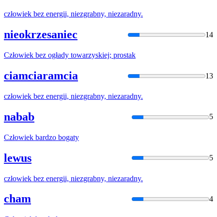
człowiek
bez energii, niezgrabny, niezaradny.
nieokrzesaniec
14
Człowiek
bez ogłady towarzyskiej; prostak
ciamciaramcia
13
człowiek
bez energii, niezgrabny, niezaradny.
nabab
5
Człowiek
bardzo bogaty
lewus
5
człowiek
bez energii, niezgrabny, niezaradny.
cham
4