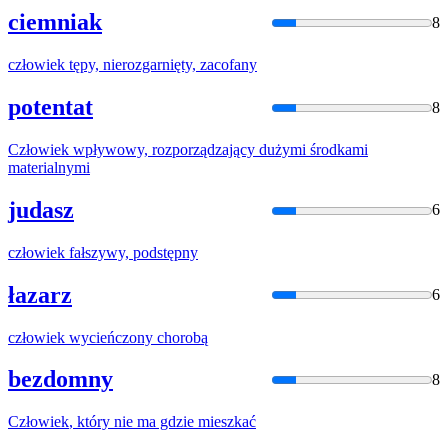
ciemniak
8
człowiek
tępy, nierozgarnięty, zacofany
potentat
8
Człowiek
wpływowy, rozporządzający dużymi środkami
materialnymi
judasz
6
człowiek
fałszywy, podstępny
łazarz
6
człowiek
wycieńczony chorobą
bezdomny
8
Człowiek
, który nie ma gdzie mieszkać