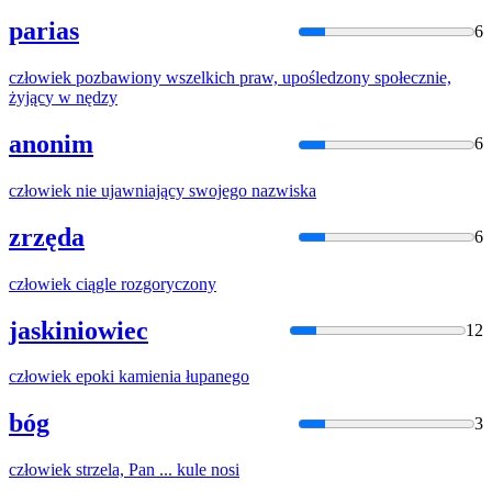
parias
6
człowiek
pozbawiony wszelkich praw, upośledzony społecznie,
żyjąc
y w nędzy
anonim
6
człowiek
nie ujawniający swojego nazwiska
zrzęda
6
człowiek
ciągle rozgoryczony
jaskiniowiec
12
człowiek
epoki kamienia łupanego
bóg
3
człowiek
strzela, Pan ... kule nosi