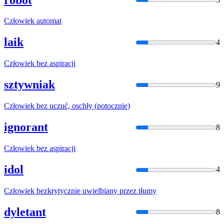
Człowiek
automat
laik
4
Człowiek
bez aspiracji
sztywniak
9
Człowiek
bez uczuć, oschły (potocznie)
ignorant
8
Człowiek
bez aspiracji
idol
4
Człowiek
bezkrytycznie uwielbiany przez tłumy
dyletant
8