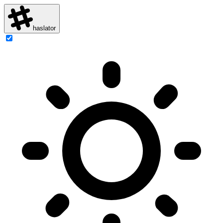
haslator