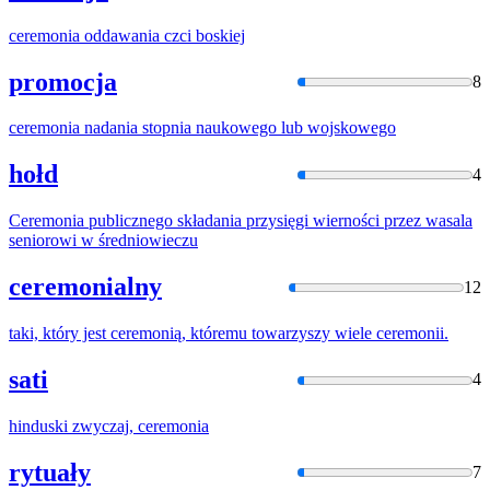
ceremonia
oddawania czci boskiej
promocja
8
ceremonia
nadania stopnia naukowego lub wojskowego
hołd
4
Ceremonia
publicznego składania przysięgi wierności przez wasala
seniorowi w średniowieczu
ceremonialny
12
taki, który jest
ceremonią
, któremu towarzyszy wiele
ceremonii
.
sati
4
hinduski zwyczaj,
ceremonia
rytuały
7