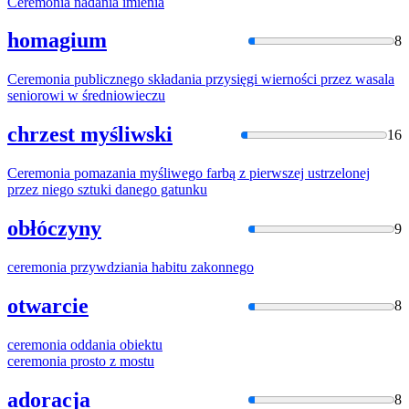
Ceremonia
nadania imienia
homagium
8
Ceremonia
publicznego składania przysięgi wierności przez wasala
seniorowi w średniowieczu
chrzest myśliwski
16
Ceremonia
pomazania myśliwego farbą z pierwszej ustrzelonej
przez niego sztuki danego gatunku
obłóczyny
9
ceremonia
przywdziania habitu zakonnego
otwarcie
8
ceremonia
oddania obiektu
ceremonia
prosto z mostu
adoracja
8