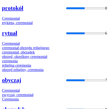
protokół
8
Ceremoniał
etykieta,
ceremoniał
rytuał
6
Ceremoniał
ceremoniał
obrzędu religijnego
ceremoniał
, obrządek
obrzęd, określony
ceremoniał
ceremonia
religijna
ceremonia
obrzęd religijny,
ceremonia
obyczaj
7
Ceremoniał
zwyczaj,
ceremoniał
Ceremonia