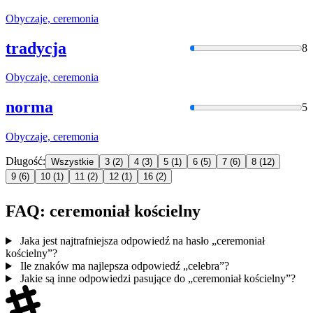
Obyczaje,
ceremonia
tradycja
8
Obyczaje,
ceremonia
norma
5
Obyczaje,
ceremonia
Długość:
Wszystkie
3
(2)
4
(3)
5
(1)
6
(5)
7
(6)
8
(12)
9
(6)
10
(1)
11
(2)
12
(1)
16
(2)
FAQ: ceremoniał kościelny
Jaka jest najtrafniejsza odpowiedź na hasło „ceremoniał
kościelny”?
Ile znaków ma najlepsza odpowiedź „celebra”?
Jakie są inne odpowiedzi pasujące do „ceremoniał kościelny”?