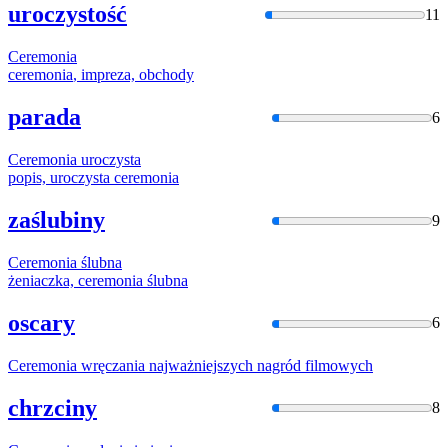
uroczystość
11
Ceremonia
ceremonia
, impreza, obchody
parada
6
Ceremonia
uroczysta
popis, uroczysta
ceremonia
zaślubiny
9
Ceremonia
ślubna
żeniaczka,
ceremonia
ślubna
oscary
6
Ceremonia
wręczania najważniejszych nagród filmowych
chrzciny
8