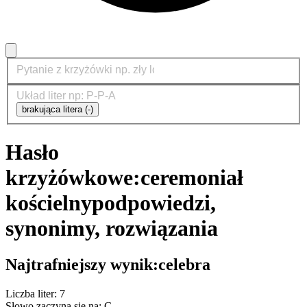
brakująca litera (-)
Hasło
krzyżówkowe:
ceremoniał
kościelny
podpowiedzi,
synonimy, rozwiązania
Najtrafniejszy wynik:
celebra
Liczba liter: 7
Słowo zaczyna się na: C