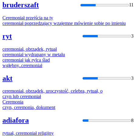
bruderszaft
11
Ceremoniał
przejścia na ty
ceremoniał
poprzedzający wzajemne mówienie sobie po imieniu
ryt
3
ceremoniał
, obrządek, rytuał
ceremoniał
wydrapany w metalu
ceremoniał
jak rylca ślad
wgłębny..
ceremoniał
akt
3
ceremoniał
, obrządek, uroczystość, celebra, rytuał, o
czyn lub
ceremoniał
Ceremonia
czyn,
ceremonia
, dokument
adiafora
8
rytuał,
ceremoniał
religijny