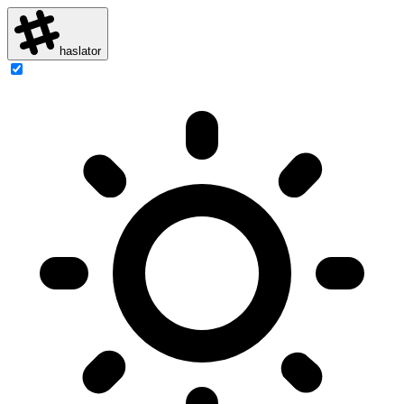
haslator