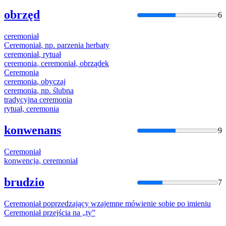
obrzęd
6
ceremoniał
Ceremoniał
, np. parzenia herbaty
ceremoniał
, rytuał
ceremonia
,
ceremoniał
, obrządek
Ceremonia
ceremonia
, obyczaj
ceremonia
, np. ślubna
tradycyjna
ceremonia
rytuał,
ceremonia
konwenans
9
Ceremoniał
konwencja,
ceremoniał
brudzio
7
Ceremoniał
poprzedzający wzajemne mówienie sobie po imieniu
Ceremoniał
przejścia na „ty”