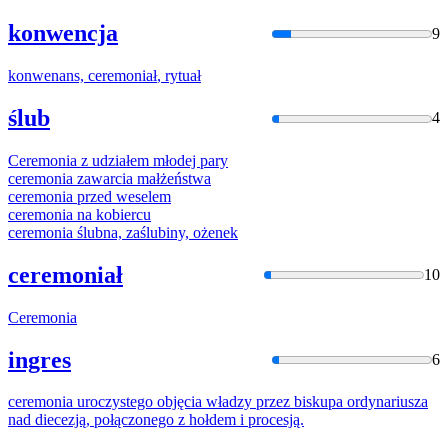
konwencja
9
konwenans,
ceremoniał
, rytuał
ślub
4
Ceremonia
z udziałem młodej pary
ceremonia
zawarcia małżeństwa
ceremonia
przed weselem
ceremonia
na kobiercu
ceremonia
ślubna, zaślubiny, ożenek
ceremoniał
10
Ceremonia
ingres
6
ceremonia
uroczystego objęcia władzy przez biskupa ordynariusza
nad diecezją, połączonego z hołdem i procesją.