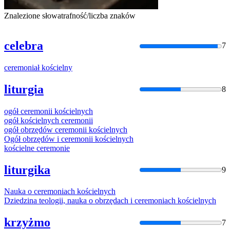
Znalezione słowa
trafność/liczba znaków
celebra
7
ceremoniał
kościelny
liturgia
8
ogół
ceremonii
kościelny
ch
ogół
kościelny
ch
ceremonii
ogół obrzędów
ceremonii
kościelny
ch
Ogół obrzędów i
ceremonii
kościelny
ch
kościelne
ceremonie
liturgika
9
Nauka o
ceremoniach
kościelny
ch
Dziedzina teologii, nauka o obrzędach i
ceremoniach
kościelny
ch
krzyżmo
7