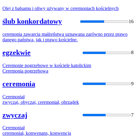
Olej z balsamu i oliwy używany w
ceremoniach
kościelny
ch
ślub konkordatowy
16
ceremonia
zawarcia małżeństwa uznawana zarówno przez prawo
danego państwa, jak i prawo
kościelne
.
egzekwie
8
Ceremonie
pogrzebowe w
kościele
katolickim
Ceremonia
pogrzebowa
ceremonia
9
Ceremoniał
zwyczaj, obyczaj,
ceremoniał
, obrządek
zwyczaj
7
Ceremoniał
ceremoniał
, konwenans, konwencja