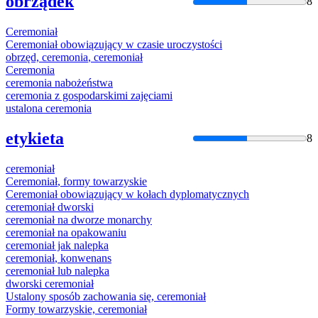
obrządek
8
Ceremoniał
Ceremoniał
obowiązujący w czasie uroczystości
obrzęd,
ceremonia
,
ceremoniał
Ceremonia
ceremonia
nabożeństwa
ceremonia
z gospodarskimi zajęciami
ustalona
ceremonia
etykieta
8
ceremoniał
Ceremoniał
, formy towarzyskie
Ceremoniał
obowiązujący w kołach dyplomatycznych
ceremoniał
dworski
ceremoniał
na dworze monarchy
ceremoniał
na opakowaniu
ceremoniał
jak nalepka
ceremoniał
, konwenans
ceremoniał
lub nalepka
dworski
ceremoniał
Ustalony sposób zachowania się,
ceremoniał
Formy towarzyskie,
ceremoniał