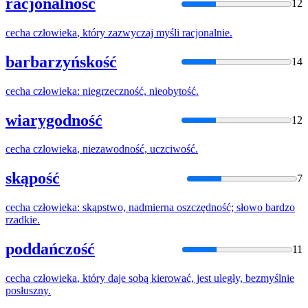
racjonalność
12
cecha
człowieka
, który zazwyczaj myśli racjonalnie.
barbarzyńskość
14
cecha
człowieka
: niegrzeczność, nieobytość.
wiarygodność
12
cecha
człowieka
, niezawodność, uczciwość.
skąpość
7
cecha
człowieka
: skąpstwo, nadmierna oszczędność; słowo bardzo
rzadkie.
poddańczość
11
cecha
człowieka
, który daje sobą kierować, jest uległy, bezmyślnie
posłuszny.