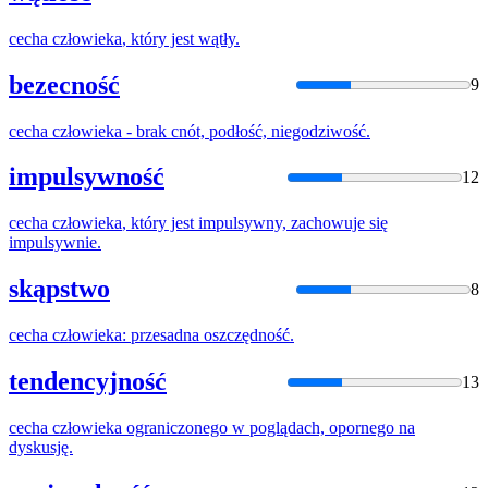
cecha
człowieka
, który jest wątły.
bezecność
9
cecha
człowieka
- brak cnót, podłość, niegodziwość.
impulsywność
12
cecha
człowieka
, który jest impulsywny, zachowuje się
impulsywnie.
skąpstwo
8
cecha
człowieka
: przesadna oszczędność.
tendencyjność
13
cecha
człowieka
ograniczonego w poglądach, opornego na
dyskusję.