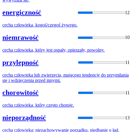
energiczność
12
cecha
człowieka
, kogoś/czegoś żywego.
niemrawość
10
cecha
człowieka
, który jest ospały, opieszały, powolny.
przylepność
11
cecha
człowieka
lub zwierzęcia, mającego tendencję do przymilania
się i wdzięczenia przed innymi.
chorowitość
11
cecha
człowieka
, który często choruje.
nieporządność
13
cecha
człowieka
: niezachowywanie porządku, niedbanie o ład.