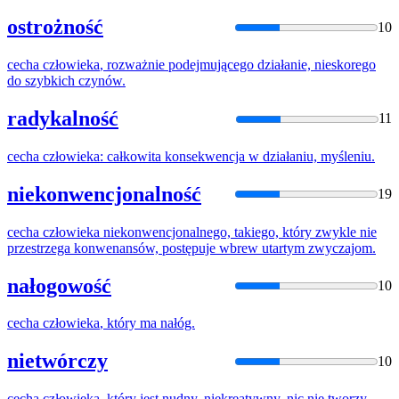
ostrożność
10
cecha
człowieka
, rozważnie podejmującego działanie, nieskorego
do szybkich czynów.
radykalność
11
cecha
człowieka
: całkowita konsekwencja w działaniu, myśleniu.
niekonwencjonalność
19
cecha
człowieka
niekonwencjonalnego, takiego, który zwykle nie
przestrzega konwenansów, postępuje wbrew utartym zwyczajom.
nałogowość
10
cecha
człowieka
, który ma nałóg.
nietwórczy
10
cecha
człowieka
, który jest nudny, niekreatywny, nic nie tworzy.