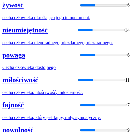
żywość
6
cecha
człowieka
określająca jego temperament.
nieumiejętność
14
cecha
człowieka
nieporadnego, niezdarnego, niezaradnego.
powaga
6
Cecha
człowieka
dostojnego
miłościwość
11
cecha
człowieka
: litościwość, miłosierność.
fajność
7
cecha
człowieka
, który jest fajny, miły, sympatyczny.
powolność
9