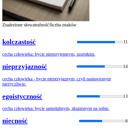
Znalezione słowa
trafność/liczba znaków
kolczastość
11
cecha
człowieka
:
bycie
nieprzyjemnym
,
szorstkim
.
nieprzyjazność
14
cecha
człowieka
-
bycie
nieprzyjaznym
, czyli nastawionym
nieżyczliwie.
egoistyczność
13
cecha
człowieka
:
bycie
samolubnym, skupionym na sobie.
niecność
8