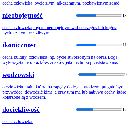
cecha
człowieka
:
bycie
złym, nikczemnym, pozbawionym zasad.
nieobojętność
13
cecha
człowieka
,
bycie
nieobojętnym wobec czegoś lub kogoś,
bycie
czułym, wrażliwym.
ikoniczność
11
cecha
kultury,
człowieka
, np.
bycie
stworzonym na obraz Boga,
wykorzystanie obrazków, znaków jako techniki przedstawiania.
wodzowski
9
o
człowieku
: taki, który ma zapędy do
bycia
wodzem, pragnie być
przywódcą, dowodzić kimś, a przy tym ma lub nabywa
cechy
, które
kojarzone są z wodzem.
dociekliwość
12
cecha
człowieka
.