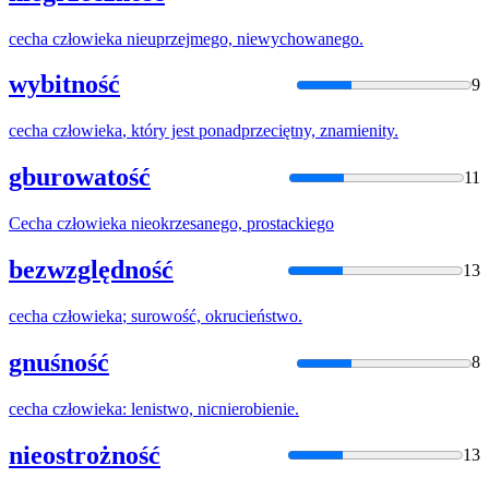
cecha
człowieka
nieuprzejmego, niewychowanego.
wybitność
9
cecha
człowieka
, który jest ponadprzeciętny, znamienity.
gburowatość
11
Cecha
człowieka
nieokrzesanego, prostackiego
bezwzględność
13
cecha
człowieka
; surowość, okrucieństwo.
gnuśność
8
cecha
człowieka
: lenistwo, nicnierobienie.
nieostrożność
13