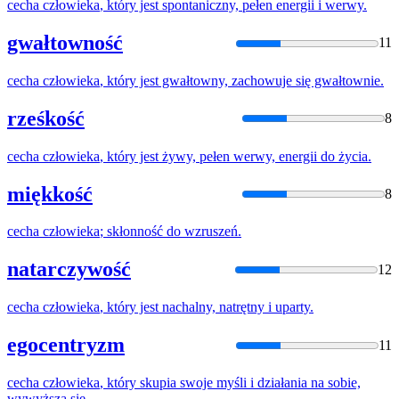
cecha
człowieka
, który jest spontaniczny, pełen energii i werwy.
gwałtowność
11
cecha
człowieka
, który jest gwałtowny, zachowuje się gwałtownie.
rześkość
8
cecha
człowieka
, który jest żywy, pełen werwy, energii do życia.
miękkość
8
cecha
człowieka
; skłonność do wzruszeń.
natarczywość
12
cecha
człowieka
, który jest nachalny, natrętny i uparty.
egocentryzm
11
cecha
człowieka
, który skupia swoje myśli i działania na sobie,
wywyższa się.