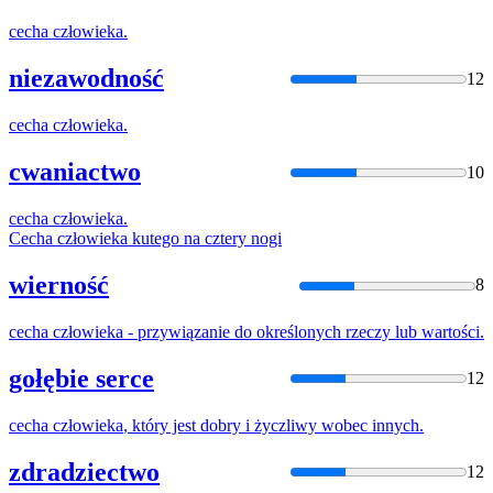
cecha
człowieka
.
niezawodność
12
cecha
człowieka
.
cwaniactwo
10
cecha
człowieka
.
Cecha
człowieka
kutego na cztery nogi
wierność
8
cecha
człowieka
- przywiązanie do określonych rzeczy lub wartości.
gołębie serce
12
cecha
człowieka
, który jest dobry i życzliwy wobec innych.
zdradziectwo
12