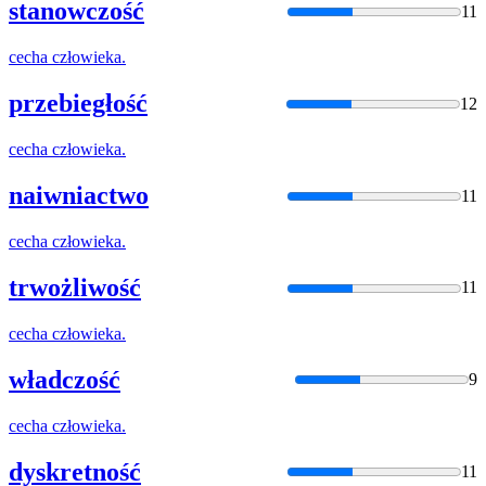
stanowczość
11
cecha
człowieka
.
przebiegłość
12
cecha
człowieka
.
naiwniactwo
11
cecha
człowieka
.
trwożliwość
11
cecha
człowieka
.
władczość
9
cecha
człowieka
.
dyskretność
11