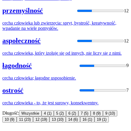
przemyślność
12
cecha
człowieka
lub zwierzęcia: spryt, bystrość, kreatywność,
wpadanie na wiele pomysłów.
aspołeczność
12
cecha
człowieka
, który izoluje się od innych, nie liczy się z nimi.
łagodność
9
cecha
człowieka
; łagodne usposobienie.
ostrość
7
cecha
człowieka
- to, że jest surowy, konsekwentny.
Długość:
Wszystkie
4
(1)
5
(2)
6
(2)
7
(5)
8
(9)
9
(10)
10
(9)
11
(23)
12
(19)
13
(10)
14
(6)
16
(1)
19
(1)