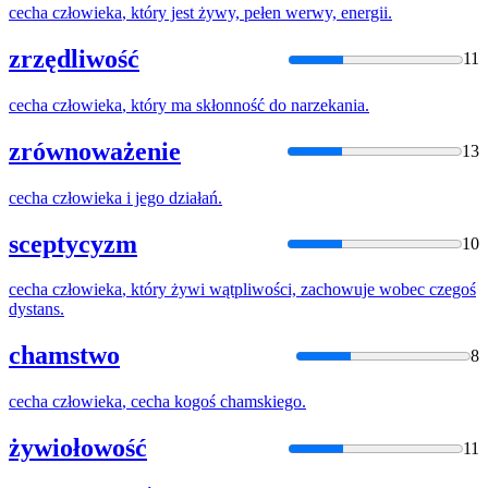
cecha
człowieka
, który jest żywy, pełen werwy, energii.
zrzędliwość
11
cecha
człowieka
, który ma skłonność do narzekania.
zrównoważenie
13
cecha
człowieka
i jego działań.
sceptycyzm
10
cecha
człowieka
, który żywi wątpliwości, zachowuje wobec czegoś
dystans.
chamstwo
8
cecha
człowieka
,
cecha
kogoś chamskiego.
żywiołowość
11