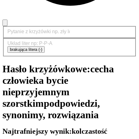
brakująca litera (-)
Hasło krzyżówkowe:
cecha
człowieka bycie
nieprzyjemnym
szorstkim
podpowiedzi,
synonimy, rozwiązania
Najtrafniejszy wynik:
kolczastość