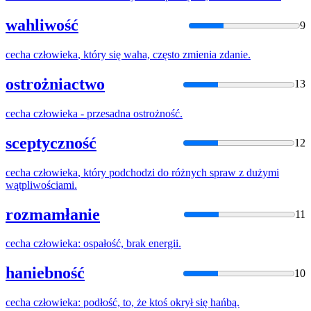
wahliwość
9
cecha
człowieka
, który się waha, często zmienia zdanie.
ostrożniactwo
13
cecha
człowieka
- przesadna ostrożność.
sceptyczność
12
cecha
człowieka
, który podchodzi do różnych spraw z dużymi
wątpliwościami.
rozmamłanie
11
cecha
człowieka
: ospałość, brak energii.
haniebność
10
cecha
człowieka
: podłość, to, że ktoś okrył się hańbą.