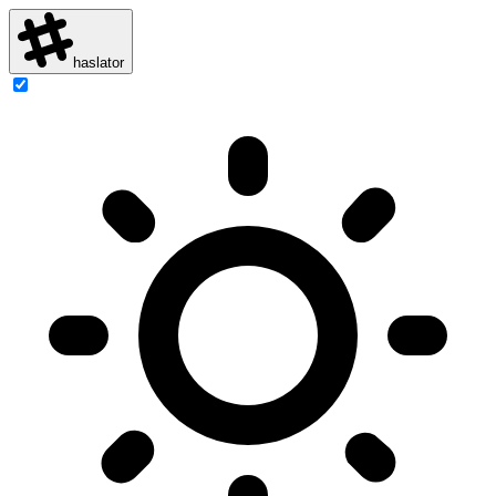
haslator