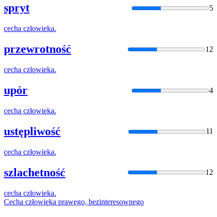
spryt
5
cecha
człowieka
.
przewrotność
12
cecha
człowieka
.
upór
4
cecha
człowieka
.
ustępliwość
11
cecha
człowieka
.
szlachetność
12
cecha
człowieka
.
Cecha
człowieka
prawego, bezinteresownego