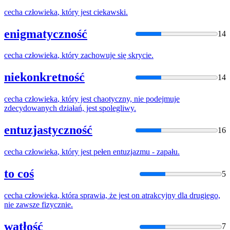
cecha
człowieka
, który jest ciekawski.
enigmatyczność
14
cecha
człowieka
, który zachowuje się skrycie.
niekonkretność
14
cecha
człowieka
, który jest chaotyczny, nie podejmuje
zdecydowanych działań, jest spolegliwy.
entuzjastyczność
16
cecha
człowieka
, który jest pełen entuzjazmu - zapału.
to coś
5
cecha
człowieka
, która sprawia, że jest on atrakcyjny dla drugiego,
nie zawsze fizycznie.
wątłość
7