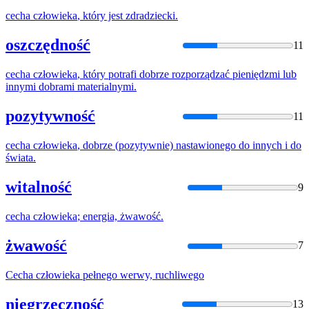
cecha
człowieka
, który jest zdradziecki.
oszczędność
11
cecha
człowieka
, który potrafi dobrze rozporządzać pieniędzmi lub
innymi dobrami materialnymi.
pozytywność
11
cecha
człowieka
, dobrze (pozytywnie) nastawionego do innych i do
świata.
witalność
9
cecha
człowieka
; energia, żwawość.
żwawość
7
Cecha
człowieka
pełnego werwy, ruchliwego
niegrzeczność
13