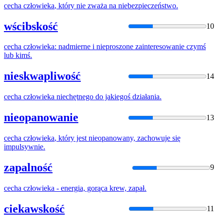
cecha
człowieka
, który nie zważa na niebezpieczeństwo.
wścibskość
10
cecha
człowieka
: nadmierne i nieproszone zainteresowanie czymś
lub kimś.
nieskwapliwość
14
cecha
człowieka
niechętnego do jakiegoś działania.
nieopanowanie
13
cecha
człowieka
, który jest nieopanowany, zachowuje się
impulsywnie.
zapalność
9
cecha
człowieka
- energia, gorąca krew, zapał.
ciekawskość
11