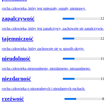
cecha
człowieka
, który jest opieszały, ospały, niemrawy.
zapalczywość
12
cecha
człowieka
, który jest zapalczywy, zachowuje się zapalczywie.
tajemniczość
12
cecha
człowieka
, który zachowuje się w sposób skryty.
nieudolność
11
cecha
człowieka
nieporadnego, niezdarnego, niezaradnego.
niezdarność
11
cecha
człowieka
o niezgrabnych i niezdarnych ruchach.
rzeźwość
8