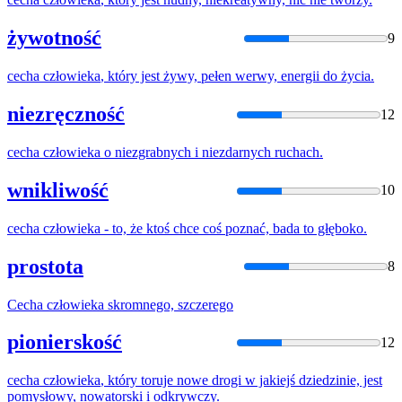
żywotność
9
cecha
człowieka
, który jest żywy, pełen werwy, energii do życia.
niezręczność
12
cecha
człowieka
o niezgrabnych i niezdarnych ruchach.
wnikliwość
10
cecha
człowieka
- to, że ktoś chce coś poznać, bada to głęboko.
prostota
8
Cecha
człowieka
skromnego, szczerego
pionierskość
12
cecha
człowieka
, który toruje nowe drogi w jakiejś dziedzinie, jest
pomysłowy, nowatorski i odkrywczy.